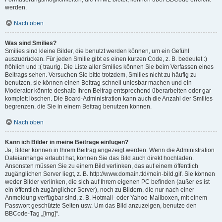
werden.
Nach oben
Was sind Smilies?
Smilies sind kleine Bilder, die benutzt werden können, um ein Gefühl
auszudrücken. Für jeden Smilie gibt es einen kurzen Code, z. B. bedeutet :)
fröhlich und :( traurig. Die Liste aller Smilies können Sie beim Verfassen eines
Beitrags sehen. Versuchen Sie bitte trotzdem, Smilies nicht zu häufig zu
benutzen, sie können einen Beitrag schnell unlesbar machen und ein
Moderator könnte deshalb Ihren Beitrag entsprechend überarbeiten oder gar
komplett löschen. Die Board-Administration kann auch die Anzahl der Smilies
begrenzen, die Sie in einem Beitrag benutzen können.
Nach oben
Kann ich Bilder in meine Beiträge einfügen?
Ja, Bilder können in Ihrem Beitrag angezeigt werden. Wenn die Administration
Dateianhänge erlaubt hat, können Sie das Bild auch direkt hochladen.
Ansonsten müssen Sie zu einem Bild verlinken, das auf einem öffentlich
zugänglichen Server liegt, z. B. http://www.domain.tld/mein-bild.gif. Sie können
weder Bilder verlinken, die sich auf Ihrem eigenen PC befinden (außer es ist
ein öffentlich zugänglicher Server), noch zu Bildern, die nur nach einer
Anmeldung verfügbar sind, z. B. Hotmail- oder Yahoo-Mailboxen, mit einem
Passwort geschützte Seiten usw. Um das Bild anzuzeigen, benutze den
BBCode-Tag „[img]“.