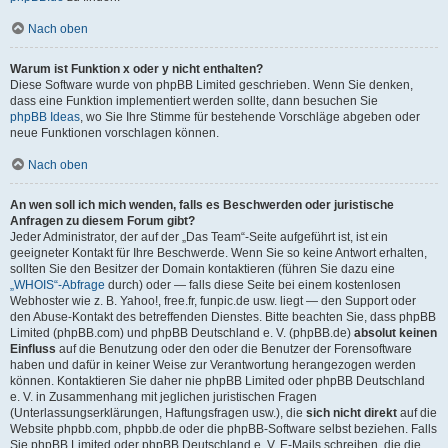
Nach oben
Warum ist Funktion x oder y nicht enthalten?
Diese Software wurde von phpBB Limited geschrieben. Wenn Sie denken,
dass eine Funktion implementiert werden sollte, dann besuchen Sie
phpBB Ideas
, wo Sie Ihre Stimme für bestehende Vorschläge abgeben oder
neue Funktionen vorschlagen können.
Nach oben
An wen soll ich mich wenden, falls es Beschwerden oder juristische
Anfragen zu diesem Forum gibt?
Jeder Administrator, der auf der „Das Team“-Seite aufgeführt ist, ist ein
geeigneter Kontakt für Ihre Beschwerde. Wenn Sie so keine Antwort erhalten,
sollten Sie den Besitzer der Domain kontaktieren (führen Sie dazu eine
„WHOIS“-Abfrage
durch) oder — falls diese Seite bei einem kostenlosen
Webhoster wie z. B. Yahoo!, free.fr, funpic.de usw. liegt — den Support oder
den Abuse-Kontakt des betreffenden Dienstes. Bitte beachten Sie, dass phpBB
Limited (phpBB.com) und phpBB Deutschland e. V. (phpBB.de)
absolut keinen
Einfluss
auf die Benutzung oder den oder die Benutzer der Forensoftware
haben und dafür in keiner Weise zur Verantwortung herangezogen werden
können. Kontaktieren Sie daher nie phpBB Limited oder phpBB Deutschland
e. V. in Zusammenhang mit jeglichen juristischen Fragen
(Unterlassungserklärungen, Haftungsfragen usw.), die
sich nicht direkt
auf die
Website phpbb.com, phpbb.de oder die phpBB-Software selbst beziehen. Falls
Sie phpBB Limited oder phpBB Deutschland e. V. E-Mails schreiben, die die