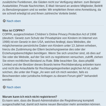
zusätzliche Funktionen, die Gästen nicht zur Verfügung stehen: zum Beispiel
Avatarbilder, Private Nachrichten, E-Mail-Versand an andere Mitglieder, Beitritt
zu Benutzergruppen und so weiter. Wir empfehlen Ihnen eine Anmeldung, da
sie schnell erledigt ist und Ihnen zahlreiche Vorteile bietet.
Nach oben
Was ist COPPA?
COPPA, ausgeschrieben Children’s Online Privacy Protection Act of 1998
(deutsch: Gesetz zum Schutz der Privatsphäre von Kindern im Internet von
1998) ist ein Gesetz in den USA, welches festlegt, dass Websites, die
möglicherweise persönliche Daten von Kindern unter 13 Jahren erheben,
hierzu die Zustimmung der Eltern beziehungsweise des oder der
Erziehungsberechtigten benötigen. Wenn Sie sich unsicher sind, ob dies auf
Sie oder die Website, auf der Sie sich zu registrieren versuchen, zutrifft, ziehen
Sie einen rechtlichen Beistand zu Rate. Bitte beachten Sie, dass phpBB
Limited und der Besitzer dieses Boards keine Rechtsberatung anbieten kann
und nicht die Anlaufstelle für Rechtsangelegenheiten jeglicher Art ist; außer
solchen, die unter der Frage „An wen soll ich mich wenden, falls es
Beschwerden oder juristische Anfragen zu diesem Forum gibt?“ behandelt
werden.
Nach oben
Warum kann ich mich nicht registrieren?
Es kann sein, dass die Board-Administration die Registrierung komplett
ausgeschaltet hat, damit sich keine neuen Benutzer mehr anmelden können.