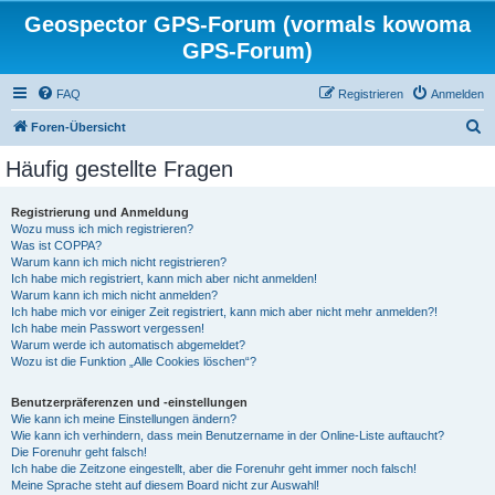
Geospector GPS-Forum (vormals kowoma
GPS-Forum)
FAQ
Registrieren
Anmelden
S
Foren-Übersicht
u
Häufig gestellte Fragen
c
h
Registrierung und Anmeldung
Wozu muss ich mich registrieren?
e
Was ist COPPA?
Warum kann ich mich nicht registrieren?
Ich habe mich registriert, kann mich aber nicht anmelden!
Warum kann ich mich nicht anmelden?
Ich habe mich vor einiger Zeit registriert, kann mich aber nicht mehr anmelden?!
Ich habe mein Passwort vergessen!
Warum werde ich automatisch abgemeldet?
Wozu ist die Funktion „Alle Cookies löschen“?
Benutzerpräferenzen und -einstellungen
Wie kann ich meine Einstellungen ändern?
Wie kann ich verhindern, dass mein Benutzername in der Online-Liste auftaucht?
Die Forenuhr geht falsch!
Ich habe die Zeitzone eingestellt, aber die Forenuhr geht immer noch falsch!
Meine Sprache steht auf diesem Board nicht zur Auswahl!