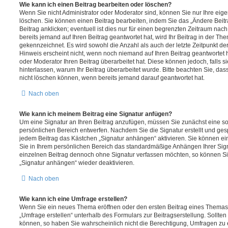
Wie kann ich einen Beitrag bearbeiten oder löschen?
Wenn Sie nicht Administrator oder Moderator sind, können Sie nur Ihre eig
löschen. Sie können einen Beitrag bearbeiten, indem Sie das „Ändere Bei
Beitrag anklicken; eventuell ist dies nur für einen begrenzten Zeitraum nac
bereits jemand auf Ihren Beitrag geantwortet hat, wird Ihr Beitrag in der Th
gekennzeichnet. Es wird sowohl die Anzahl als auch der letzte Zeitpunkt d
Hinweis erscheint nicht, wenn noch niemand auf Ihren Beitrag geantwortet 
oder Moderator Ihren Beitrag überarbeitet hat. Diese können jedoch, falls sie
hinterlassen, warum Ihr Beitrag überarbeitet wurde. Bitte beachten Sie, da
nicht löschen können, wenn bereits jemand darauf geantwortet hat.
Nach oben
Wie kann ich meinem Beitrag eine Signatur anfügen?
Um eine Signatur an Ihren Beitrag anzufügen, müssen Sie zunächst eine so
persönlichen Bereich entwerfen. Nachdem Sie die Signatur erstellt und ges
jedem Beitrag das Kästchen „Signatur anhängen“ aktivieren. Sie können ei
Sie in Ihrem persönlichen Bereich das standardmäßige Anhängen Ihrer Sign
einzelnen Beitrag dennoch ohne Signatur verfassen möchten, so können Sie
„Signatur anhängen“ wieder deaktivieren.
Nach oben
Wie kann ich eine Umfrage erstellen?
Wenn Sie ein neues Thema eröffnen oder den ersten Beitrag eines Themas b
„Umfrage erstellen“ unterhalb des Formulars zur Beitragserstellung. Sollten
können, so haben Sie wahrscheinlich nicht die Berechtigung, Umfragen zu er