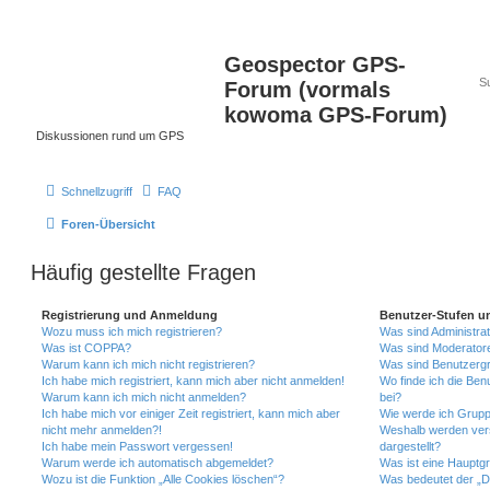
Geospector GPS-
Forum (vormals
kowoma GPS-Forum)
Diskussionen rund um GPS
Schnellzugriff
FAQ
Foren-Übersicht
Häufig gestellte Fragen
Registrierung und Anmeldung
Benutzer-Stufen u
Wozu muss ich mich registrieren?
Was sind Administra
Was ist COPPA?
Was sind Moderator
Warum kann ich mich nicht registrieren?
Was sind Benutzerg
Ich habe mich registriert, kann mich aber nicht anmelden!
Wo finde ich die Ben
Warum kann ich mich nicht anmelden?
bei?
Ich habe mich vor einiger Zeit registriert, kann mich aber
Wie werde ich Grupp
nicht mehr anmelden?!
Weshalb werden ver
Ich habe mein Passwort vergessen!
dargestellt?
Warum werde ich automatisch abgemeldet?
Was ist eine Hauptg
Wozu ist die Funktion „Alle Cookies löschen“?
Was bedeutet der „Da