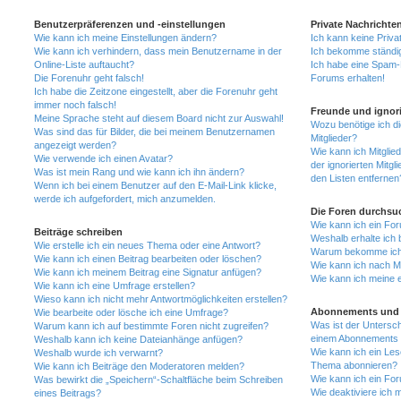
Benutzerpräferenzen und -einstellungen
Private Nachrichte
Wie kann ich meine Einstellungen ändern?
Ich kann keine Priva
Wie kann ich verhindern, dass mein Benutzername in der
Ich bekomme ständig
Online-Liste auftaucht?
Ich habe eine Spam-E
Die Forenuhr geht falsch!
Forums erhalten!
Ich habe die Zeitzone eingestellt, aber die Forenuhr geht
immer noch falsch!
Freunde und ignori
Meine Sprache steht auf diesem Board nicht zur Auswahl!
Wozu benötige ich di
Was sind das für Bilder, die bei meinem Benutzernamen
Mitglieder?
angezeigt werden?
Wie kann ich Mitglied
Wie verwende ich einen Avatar?
der ignorierten Mitg
Was ist mein Rang und wie kann ich ihn ändern?
den Listen entfernen
Wenn ich bei einem Benutzer auf den E-Mail-Link klicke,
werde ich aufgefordert, mich anzumelden.
Die Foren durchsu
Wie kann ich ein Fo
Beiträge schreiben
Weshalb erhalte ich 
Wie erstelle ich ein neues Thema oder eine Antwort?
Warum bekomme ich b
Wie kann ich einen Beitrag bearbeiten oder löschen?
Wie kann ich nach M
Wie kann ich meinem Beitrag eine Signatur anfügen?
Wie kann ich meine 
Wie kann ich eine Umfrage erstellen?
Wieso kann ich nicht mehr Antwortmöglichkeiten erstellen?
Abonnements und 
Wie bearbeite oder lösche ich eine Umfrage?
Was ist der Untersc
Warum kann ich auf bestimmte Foren nicht zugreifen?
einem Abonnements 
Weshalb kann ich keine Dateianhänge anfügen?
Wie kann ich ein Les
Weshalb wurde ich verwarnt?
Thema abonnieren?
Wie kann ich Beiträge den Moderatoren melden?
Wie kann ich ein Fo
Was bewirkt die „Speichern“-Schaltfläche beim Schreiben
Wie deaktiviere ich
eines Beitrags?