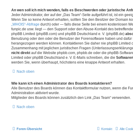
An wen soll ich mich wenden, falls es Beschwerden oder juristische An
Jeder Administrator, der auf der „Das Team“-Seite aufgeführt ist, ist ein gee
Wenn Sie so keine Antwort erhalten, sollten Sie den Besitzer der Domain ko
„WHOIS“-Abfrage
durch) oder — falls diese Seite bei einem kostenlosen Webh
funpic.de usw. liegt — den Support oder den Abuse-Kontakt des betreffende
phpBB Limited (phpBB.com) und phpBB Deutschland e. V. (phpBB.de)
abso
Benutzung oder den oder die Benutzer der Forensoftware haben und dafür 
herangezogen werden können. Kontaktieren Sie daher nie phpBB Limited o
Zusammenhang mit jeglichen juristischen Fragen (Unterlassungserklärunge
nicht direkt
auf die Website phpbb.com, phpbb.de oder die phpBB-Software
Limited oder phpBB Deutschland e. V. E-Mails schreiben, die die
Softwaren
werden Sie, wenn überhaupt, höchstens eine knappe Antwort erhalten.
Nach oben
Wie kann ich einen Administrator des Boards kontaktieren?
Alle Benutzer des Boards können das Kontaktformular nutzen, wenn die Fun
Administration aktiviert wurde.
Mitglieder des Boards können zusätzlich den Link „Das Team“ verwenden.
Nach oben
Foren-Übersicht
Kontakt
Alle Coo