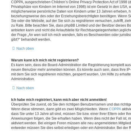
COPPA, ausgeschrieben Children’s Online Privacy Protection Act of 1998 (
Privatsphäre von Kindern im Internet von 1998) ist ein Gesetz in den USA, w
möglicherweise persönliche Daten von Kindern unter 13 Jahren erheben, h
beziehungsweise des oder der Erziehungsberechtigten benötigen. Wenn Sie 
Sie oder die Website, auf der Sie sich zu registrieren versuchen, zutrifft, z
zu Rate. Bitte beachten Sie, dass phpBB Limited und der Besitzer dieses 
anbieten kann und nicht die Anlaufstelle für Rechtsangelegenheiten jeglicher
der Frage „An wen soll ich mich wenden, falls es Beschwerden oder jurist
gibt?“ behandelt werden.
Nach oben
Warum kann ich mich nicht registrieren?
Es kann sein, dass die Board-Administration die Registrierung komplett ausg
neuen Benutzer mehr anmelden können. Es könnte auch sein, dass Ihre IP
mit dem Sie sich registrieren möchten, gesperrt wurden. Um Hilfe zu erhalt
Administration.
Nach oben
Ich habe mich registriert, kann mich aber nicht anmelden!
Überprüfen Sie zuerst, ob Sie den richtigen Benutzernamen und das richt
Wenn diese stimmen, dann gibt es zwei Möglichkeiten. Wenn
COPPA
aktivi
dass Sie unter 13 Jahre alt sind, müssen Sie bzw. einer Ihrer Eltern oder I
Anweisungen folgen, die Sie erhalten haben. Wenn dies nicht der Fall ist, m
aktiviert werden. Bei einigen Foren müssen alle neu angemeldeten Mitgliede
entweder müssen Sie dies selbst erledigen oder ein Administrator. Bei der R