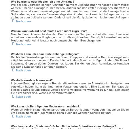
Wie bearbeite oder lösche ich eine Umfrage?
Wie bei den Beiträgen können Umfragen nur vom ursprünglichen Verfasser, einem Modera
werden. Um eine Umfrage zu bearbeiten, ändern Sie den ersten Beitrag des Themas; dies
Wenn niemand eine Stimme abgegeben hat, dann können Benutzer die Umfrage löschen
Sollte allerdings schon ein Benutzer abgestimmt haben, so kann die Umfrage nur noch 
geändert oder gelöscht werden. Dadurch soll die Manipulation von laufenden Umfragen 
Nach oben
Warum kann ich auf bestimmte Foren nicht zugreifen?
Manche Foren können bestimmten Benutzern oder Gruppen vorbehalten sein. Um diese e
schreiben oder andere Vorgänge durchzuführen, brauchen Sie möglicherweise besonder
Moderator oder Administrator nach entsprechenden Berechtigungen.
Nach oben
Weshalb kann ich keine Dateianhänge anfügen?
Rechte für Dateianhänge können für Foren, Gruppen und einzelne Benutzer vergeben we
möglicherweise nicht erlaubt, Dateianhänge in dem Forum anzufügen, in dem Sie Ihren 
bestimmte Gruppen dürfen Dateien hochladen. Sie können einen Administrator kontaktieren
Sie keine Dateianhänge anfügen können.
Nach oben
Weshalb wurde ich verwarnt?
In jedem Board gibt es eigene Regeln, die meistens von der Administration festgelegt 
verstoßen haben, kann sie Ihnen eine Verwarnung erteilen. Bitte beachten Sie, dass die
dieses Boards ist und phpBB Limited nichts mit dieser Verwarnung zu tun hat. Kontaktiere
die nicht sicher sind, wieso Sie verwarnt wurden.
Nach oben
Wie kann ich Beiträge den Moderatoren melden?
Wenn ein Administrator die entsprechenden Berechtigungen vergeben hat, sehen Sie ein
um diesen zu melden. Sie werden dann durch die weiteren Schritte geführt.
Nach oben
Was bewirkt die „Speichern“-Schaltfläche beim Schreiben eines Beitrags?