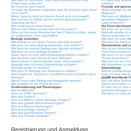
Wie kann ich verhindern, dass mein Benutzername in der
Ich habe eine Spam-E
Online-Liste auftaucht?
erhalten!
Die Forenuhr geht falsch!
Freunde und ignorier
Ich habe die Zeitzone eingestellt, aber die Forenuhr geht immer
Wozu benötige ich die
noch falsch!
Mitglieder?
Meine Sprache steht auf diesem Board nicht zur Auswahl!
Wie kann ich Mitgliede
Was sind das für Bilder, die bei meinem Benutzernamen
ignorierten Mitgliede
angezeigt werden?
Listen entfernen?
Wie verwende ich einen Avatar?
Die Foren durchsuc
Was ist mein Rang und wie kann ich ihn ändern?
Wie kann ich ein For
Wenn ich bei einem Benutzer auf den E-Mail-Link klicke, werde
Weshalb erhalte ich 
ich aufgefordert, mich anzumelden.
Warum bekomme ich be
Beiträge schreiben
Wie kann ich nach Mi
Wie erstelle ich ein neues Thema oder eine Antwort?
Wie kann ich meine e
Wie kann ich einen Beitrag bearbeiten oder löschen?
Abonnements und L
Wie kann ich meinem Beitrag eine Signatur anfügen?
Was ist der Untersch
Wie kann ich eine Umfrage erstellen?
einem Abonnements f
Wieso kann ich nicht mehr Antwortmöglichkeiten erstellen?
Wie kann ich ein Les
Wie bearbeite oder lösche ich eine Umfrage?
Thema abonnieren?
Warum kann ich auf bestimmte Foren nicht zugreifen?
Wie kann ich ein For
Weshalb kann ich keine Dateianhänge anfügen?
Wie deaktiviere ich 
Weshalb wurde ich verwarnt?
Dateianhänge
Wie kann ich Beiträge den Moderatoren melden?
Welche Dateianhänge 
Was bewirkt die „Speichern“-Schaltfläche beim Schreiben eines
Kann ich eine Übersic
Beitrags?
phpBB betreffende F
Warum muss mein Beitrag erst freigegeben werden?
Wer hat diese Forenso
Wie markiere ich ein Thema als neu?
Warum ist Funktion x 
Textformatierung und Thementypen
An wen soll ich mich
Was ist BBCode?
juristische Anfragen 
Kann ich HTML benutzen?
Wie kann ich einen Ad
Was sind Smilies?
Kann ich Bilder in meine Beiträge einfügen?
Was sind globale Bekanntmachungen?
Was sind Bekanntmachungen?
Was sind wichtige Themen?
Was sind geschlossene Themen?
Was sind Themen-Symbole?
Registrierung und Anmeldung