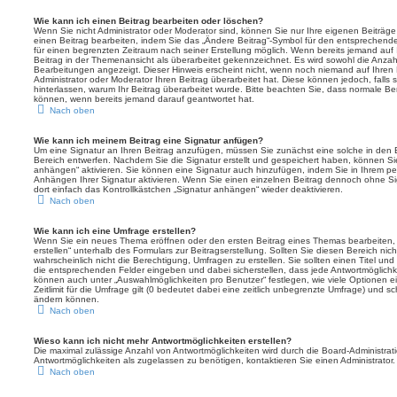
Wie kann ich einen Beitrag bearbeiten oder löschen?
Wenn Sie nicht Administrator oder Moderator sind, können Sie nur Ihre eigenen Beiträg
einen Beitrag bearbeiten, indem Sie das „Ändere Beitrag“-Symbol für den entsprechenden 
für einen begrenzten Zeitraum nach seiner Erstellung möglich. Wenn bereits jemand auf I
Beitrag in der Themenansicht als überarbeitet gekennzeichnet. Es wird sowohl die Anzahl
Bearbeitungen angezeigt. Dieser Hinweis erscheint nicht, wenn noch niemand auf Ihren 
Administrator oder Moderator Ihren Beitrag überarbeitet hat. Diese können jedoch, falls si
hinterlassen, warum Ihr Beitrag überarbeitet wurde. Bitte beachten Sie, dass normale Be
können, wenn bereits jemand darauf geantwortet hat.
Nach oben
Wie kann ich meinem Beitrag eine Signatur anfügen?
Um eine Signatur an Ihren Beitrag anzufügen, müssen Sie zunächst eine solche in den E
Bereich entwerfen. Nachdem Sie die Signatur erstellt und gespeichert haben, können Si
anhängen“ aktivieren. Sie können eine Signatur auch hinzufügen, indem Sie in Ihrem p
Anhängen Ihrer Signatur aktivieren. Wenn Sie einen einzelnen Beitrag dennoch ohne S
dort einfach das Kontrollkästchen „Signatur anhängen“ wieder deaktivieren.
Nach oben
Wie kann ich eine Umfrage erstellen?
Wenn Sie ein neues Thema eröffnen oder den ersten Beitrag eines Themas bearbeiten, f
erstellen“ unterhalb des Formulars zur Beitragserstellung. Sollten Sie diesen Bereich n
wahrscheinlich nicht die Berechtigung, Umfragen zu erstellen. Sie sollten einen Titel un
die entsprechenden Felder eingeben und dabei sicherstellen, dass jede Antwortmöglichkei
können auch unter „Auswahlmöglichkeiten pro Benutzer“ festlegen, wie viele Optionen 
Zeitlimit für die Umfrage gilt (0 bedeutet dabei eine zeitlich unbegrenzte Umfrage) und sc
ändern können.
Nach oben
Wieso kann ich nicht mehr Antwortmöglichkeiten erstellen?
Die maximal zulässige Anzahl von Antwortmöglichkeiten wird durch die Board-Administrat
Antwortmöglichkeiten als zugelassen zu benötigen, kontaktieren Sie einen Administrator.
Nach oben