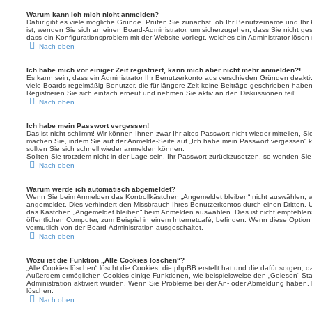
Warum kann ich mich nicht anmelden?
Dafür gibt es viele mögliche Gründe. Prüfen Sie zunächst, ob Ihr Benutzername und Ihr P
ist, wenden Sie sich an einen Board-Administrator, um sicherzugehen, dass Sie nicht gesp
dass ein Konfigurationsproblem mit der Website vorliegt, welches ein Administrator lösen
Nach oben
Ich habe mich vor einiger Zeit registriert, kann mich aber nicht mehr anmelden?!
Es kann sein, dass ein Administrator Ihr Benutzerkonto aus verschieden Gründen deakti
viele Boards regelmäßig Benutzer, die für längere Zeit keine Beiträge geschrieben habe
Registrieren Sie sich einfach erneut und nehmen Sie aktiv an den Diskussionen teil!
Nach oben
Ich habe mein Passwort vergessen!
Das ist nicht schlimm! Wir können Ihnen zwar Ihr altes Passwort nicht wieder mitteilen, 
machen Sie, indem Sie auf der Anmelde-Seite auf „Ich habe mein Passwort vergessen“ 
sollten Sie sich schnell wieder anmelden können.
Sollten Sie trotzdem nicht in der Lage sein, Ihr Passwort zurückzusetzen, so wenden Sie
Nach oben
Warum werde ich automatisch abgemeldet?
Wenn Sie beim Anmelden das Kontrollkästchen „Angemeldet bleiben“ nicht auswählen, we
angemeldet. Dies verhindert den Missbrauch Ihres Benutzerkontos durch einen Dritten.
das Kästchen „Angemeldet bleiben“ beim Anmelden auswählen. Dies ist nicht empfehlen
öffentlichen Computer, zum Beispiel in einem Internetcafé, befinden. Wenn diese Option
vermutlich von der Board-Administration ausgeschaltet.
Nach oben
Wozu ist die Funktion „Alle Cookies löschen“?
„Alle Cookies löschen“ löscht die Cookies, die phpBB erstellt hat und die dafür sorgen,
Außerdem ermöglichen Cookies einige Funktionen, wie beispielsweise den „Gelesen“-Stat
Administration aktiviert wurden. Wenn Sie Probleme bei der An- oder Abmeldung haben,
löschen.
Nach oben