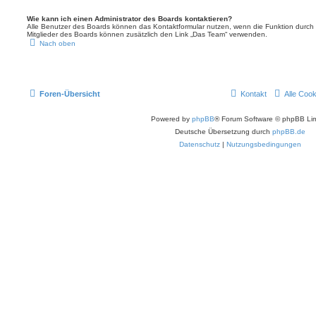
Wie kann ich einen Administrator des Boards kontaktieren?
Alle Benutzer des Boards können das Kontaktformular nutzen, wenn die Funktion durch di
Mitglieder des Boards können zusätzlich den Link „Das Team“ verwenden.
Nach oben
Foren-Übersicht
Kontakt
Alle Coo
Powered by
phpBB
® Forum Software © phpBB Lim
Deutsche Übersetzung durch
phpBB.de
Datenschutz
|
Nutzungsbedingungen