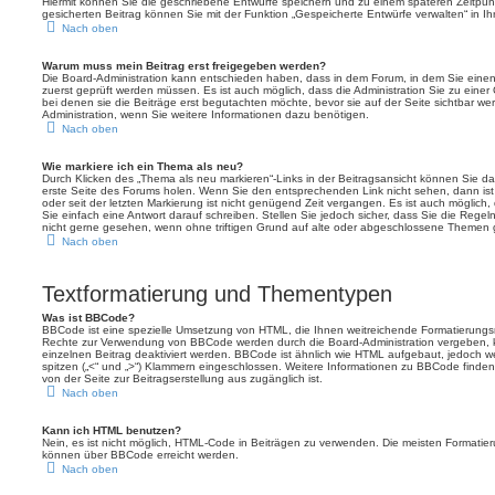
Hiermit können Sie die geschriebene Entwürfe speichern und zu einem späteren Zeitpu
gesicherten Beitrag können Sie mit der Funktion „Gespeicherte Entwürfe verwalten“ in I
Nach oben
Warum muss mein Beitrag erst freigegeben werden?
Die Board-Administration kann entschieden haben, dass in dem Forum, in dem Sie einen B
zuerst geprüft werden müssen. Es ist auch möglich, dass die Administration Sie zu eine
bei denen sie die Beiträge erst begutachten möchte, bevor sie auf der Seite sichtbar wer
Administration, wenn Sie weitere Informationen dazu benötigen.
Nach oben
Wie markiere ich ein Thema als neu?
Durch Klicken des „Thema als neu markieren“-Links in der Beitragsansicht können Sie 
erste Seite des Forums holen. Wenn Sie den entsprechenden Link nicht sehen, dann ist 
oder seit der letzten Markierung ist nicht genügend Zeit vergangen. Es ist auch möglic
Sie einfach eine Antwort darauf schreiben. Stellen Sie jedoch sicher, dass Sie die Rege
nicht gerne gesehen, wenn ohne triftigen Grund auf alte oder abgeschlossene Themen g
Nach oben
Textformatierung und Thementypen
Was ist BBCode?
BBCode ist eine spezielle Umsetzung von HTML, die Ihnen weitreichende Formatierungsmö
Rechte zur Verwendung von BBCode werden durch die Board-Administration vergeben, k
einzelnen Beitrag deaktiviert werden. BBCode ist ähnlich wie HTML aufgebaut, jedoch wer
spitzen („<“ und „>“) Klammern eingeschlossen. Weitere Informationen zu BBCode finden Si
von der Seite zur Beitragserstellung aus zugänglich ist.
Nach oben
Kann ich HTML benutzen?
Nein, es ist nicht möglich, HTML-Code in Beiträgen zu verwenden. Die meisten Formatier
können über BBCode erreicht werden.
Nach oben