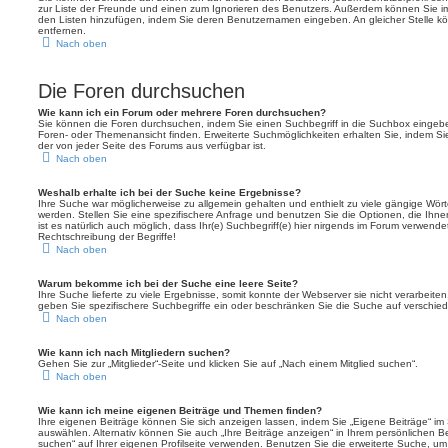
zur Liste der Freunde und einen zum Ignorieren des Benutzers. Außerdem können Sie im
den Listen hinzufügen, indem Sie deren Benutzernamen eingeben. An gleicher Stelle kö
entfernen.
Nach oben
Die Foren durchsuchen
Wie kann ich ein Forum oder mehrere Foren durchsuchen?
Sie können die Foren durchsuchen, indem Sie einen Suchbegriff in die Suchbox eingeben
Foren- oder Themenansicht finden. Erweiterte Suchmöglichkeiten erhalten Sie, indem Sie
der von jeder Seite des Forums aus verfügbar ist.
Nach oben
Weshalb erhalte ich bei der Suche keine Ergebnisse?
Ihre Suche war möglicherweise zu allgemein gehalten und enthielt zu viele gängige Wörte
werden. Stellen Sie eine spezifischere Anfrage und benutzen Sie die Optionen, die Ihne
ist es natürlich auch möglich, dass Ihr(e) Suchbegriff(e) hier nirgends im Forum verwende
Rechtschreibung der Begriffe!
Nach oben
Warum bekomme ich bei der Suche eine leere Seite?
Ihre Suche lieferte zu viele Ergebnisse, somit konnte der Webserver sie nicht verarbeit
geben Sie spezifischere Suchbegriffe ein oder beschränken Sie die Suche auf verschie
Nach oben
Wie kann ich nach Mitgliedern suchen?
Gehen Sie zur „Mitglieder“-Seite und klicken Sie auf „Nach einem Mitglied suchen“.
Nach oben
Wie kann ich meine eigenen Beiträge und Themen finden?
Ihre eigenen Beiträge können Sie sich anzeigen lassen, indem Sie „Eigene Beiträge“ im 
auswählen. Alternativ können Sie auch „Ihre Beiträge anzeigen“ in Ihrem persönlichen B
suchen“ auf Ihrer eigenen Profilseite verwenden. Benutzen Sie die erweiterte Suche, u