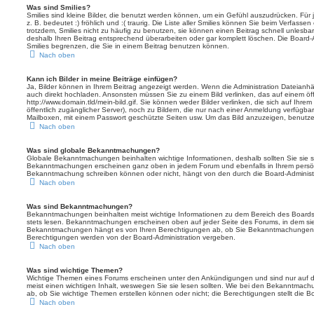
Was sind Smilies?
Smilies sind kleine Bilder, die benutzt werden können, um ein Gefühl auszudrücken. Für 
z. B. bedeutet :) fröhlich und :( traurig. Die Liste aller Smilies können Sie beim Verfasse
trotzdem, Smilies nicht zu häufig zu benutzen, sie können einen Beitrag schnell unles
deshalb Ihren Beitrag entsprechend überarbeiten oder gar komplett löschen. Die Board-
Smilies begrenzen, die Sie in einem Beitrag benutzen können.
Nach oben
Kann ich Bilder in meine Beiträge einfügen?
Ja, Bilder können in Ihrem Beitrag angezeigt werden. Wenn die Administration Dateianhä
auch direkt hochladen. Ansonsten müssen Sie zu einem Bild verlinken, das auf einem öffe
http://www.domain.tld/mein-bild.gif. Sie können weder Bilder verlinken, die sich auf Ihre
öffentlich zugänglicher Server), noch zu Bildern, die nur nach einer Anmeldung verfügbar
Mailboxen, mit einem Passwort geschützte Seiten usw. Um das Bild anzuzeigen, benutz
Nach oben
Was sind globale Bekanntmachungen?
Globale Bekanntmachungen beinhalten wichtige Informationen, deshalb sollten Sie sie s
Bekanntmachungen erscheinen ganz oben in jedem Forum und ebenfalls in Ihrem persön
Bekanntmachung schreiben können oder nicht, hängt von den durch die Board-Administ
Nach oben
Was sind Bekanntmachungen?
Bekanntmachungen beinhalten meist wichtige Informationen zu dem Bereich des Boards, i
stets lesen. Bekanntmachungen erscheinen oben auf jeder Seite des Forums, in dem sie 
Bekanntmachungen hängt es von Ihren Berechtigungen ab, ob Sie Bekanntmachungen er
Berechtigungen werden von der Board-Administration vergeben.
Nach oben
Was sind wichtige Themen?
Wichtige Themen eines Forums erscheinen unter den Ankündigungen und sind nur auf d
meist einen wichtigen Inhalt, weswegen Sie sie lesen sollten. Wie bei den Bekanntmac
ab, ob Sie wichtige Themen erstellen können oder nicht; die Berechtigungen stellt die Bo
Nach oben