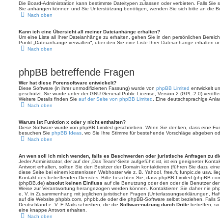
Die Board-Administration kann bestimmte Dateitypen zulassen oder verbieten. Falls Sie si
Sie anhängen können und Sie Unterstützung benötigen, wenden Sie sich bitte an die Bo
Nach oben
Kann ich eine Übersicht all meiner Dateianhänge erhalten?
Um eine Liste all Ihrer Dateianhänge zu erhalten, gehen Sie in den persönlichen Bereich.
Punkt „Dateianhänge verwalten“, über den Sie eine Liste Ihrer Dateianhänge erhalten u
Nach oben
phpBB betreffende Fragen
Wer hat diese Forensoftware entwickelt?
Diese Software (in ihrer unmodifizierten Fassung) wurde von
phpBB Limited
entwickelt und
geschützt. Sie wurde unter der GNU General Public License, Version 2 (GPL-2.0) veröffen
Weitere Details finden Sie
auf der Seite von phpBB Limited
. Eine deutschsprachige Anlau
Nach oben
Warum ist Funktion x oder y nicht enthalten?
Diese Software wurde von phpBB Limited geschrieben. Wenn Sie denken, dass eine Funk
besuchen Sie
phpBB Ideas
, wo Sie Ihre Stimme für bestehende Vorschläge abgeben o
Nach oben
An wen soll ich mich wenden, falls es Beschwerden oder juristische Anfragen zu d
Jeder Administrator, der auf der „Das Team“-Seite aufgeführt ist, ist ein geeigneter Kon
Antwort erhalten, sollten Sie den Besitzer der Domain kontaktieren (führen Sie dazu ein
diese Seite bei einem kostenlosen Webhoster wie z. B. Yahoo!, free.fr, funpic.de usw. l
Kontakt des betreffenden Dienstes. Bitte beachten Sie, dass phpBB Limited (phpBB.co
(phpBB.de)
absolut keinen Einfluss
auf die Benutzung oder den oder die Benutzer der
Weise zur Verantwortung herangezogen werden können. Kontaktieren Sie daher nie ph
e. V. in Zusammenhang mit jeglichen juristischen Fragen (Unterlassungserklärungen, Haf
auf die Website phpbb.com, phpbb.de oder die phpBB-Software selbst beziehen. Falls
Deutschland e. V. E-Mails schreiben, die die
Softwarenutzung durch Dritte
betreffen, s
eine knappe Antwort erhalten.
Nach oben