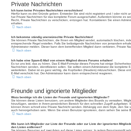
Private Nachrichten
Ich kann keine Privaten Nachrichten verschicken!
Hierfür kann es drei Gründe geben: Entweder Sie sind nicht registriert und / oder nicht 
hat Private Nachrichten für das komplette Forum ausgeschaltet. Außerdem könnte es sei
Recht, Private Nachrichten zu verschicken, entzogen hat. Kontaktieren Sie einen Adminis
erhalten.
Nach oben
Ich bekomme ständig unerwünschte Private Nachrichten!
Sie können Private Nachrichten, die Ihnen ein Mitglied sendet, automatisch löschen, ind
entsprechende Regel erstellen. Falls Sie belästigende Nachrichten von jemandem erhal
Administrator melden. Dieser kann dem betreffenden Mitglied dann verbieten, Private N
Nach oben
Ich habe eine Spam-E-Mail von einem Mitglied dieses Forums erhalten!
Es tut uns leid, das zu hören. Das E-Mail-Formular dieses Forums hat einige Sicherheits
Nachrichten senden, identifizieren sollen. Sie sollten einem Administrator die komplette
weiterleiten. Dabei ist es ganz wichtig, die Kopfzeilen (Headers) mitzuschicken. Diese en
E-Mail verschickt hat. Der Administrator kann dann entsprechend reagieren.
Nach oben
Freunde und ignorierte Mitglieder
Wozu benötige ich die Listen der Freunde und ignorierten Mitglieder?
Sie können diese Listen benutzen, um andere Mitglieder des Boards zu verwalten. Mitglie
hinzufügen, werden in Ihrem persönlichen Bereich für den schnellen Zugriff aufgelistet.
können ihnen schnell eine Private Nachricht senden. Abhängig von dem Style, den Sie 
auch hervorgehoben sein. Wenn Sie einen Benutzer ignorieren, dann sehen Sie seine B
Nach oben
Wie kann ich Mitglieder zur Liste der Freunde oder zur Liste der ignorierten Mitglie
den Listen entfernen?
Sie können Benutzer auf zwei Arten auf diese Listen setzen: In jedem Benutzerprofil se