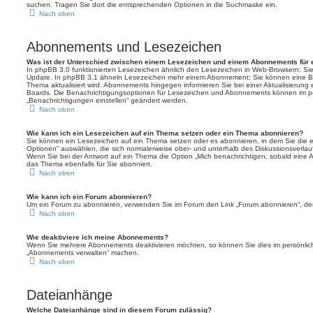
suchen. Tragen Sie dort die entsprechenden Optionen in die Suchmaske ein.
Nach oben
Abonnements und Lesezeichen
Was ist der Unterschied zwischen einem Lesezeichen und einem Abonnements für
In phpBB 3.0 funktionierten Lesezeichen ähnlich den Lesezeichen in Web-Browsern: Si
Update. In phpBB 3.1 ähneln Lesezeichen mehr einem Abonnement: Sie können eine Be
Thema aktualisiert wird. Abonnements hingegen informieren Sie bei einer Aktualisierun
Boards. Die Benachrichtigungsoptionen für Lesezeichen und Abonnements können im pe
„Benachrichtigungen einstellen“ geändert werden.
Nach oben
Wie kann ich ein Lesezeichen auf ein Thema setzen oder ein Thema abonnieren?
Sie können ein Lesezeichen auf ein Thema setzen oder es abonnieren, in dem Sie die
Optionen“ auswählen, die sich normalerweise ober- und unterhalb des Diskussionsverla
Wenn Sie bei der Antwort auf ein Thema die Option „Mich benachrichtigen, sobald eine A
das Thema ebenfalls für Sie abonniert.
Nach oben
Wie kann ich ein Forum abonnieren?
Um ein Forum zu abonnieren, verwenden Sie im Forum den Link „Forum abonnieren“, der 
Nach oben
Wie deaktiviere ich meine Abonnements?
Wenn Sie mehrere Abonnements deaktivieren möchten, so können Sie dies im persönliche
„Abonnements verwalten“ machen.
Nach oben
Dateianhänge
Welche Dateianhänge sind in diesem Forum zulässig?