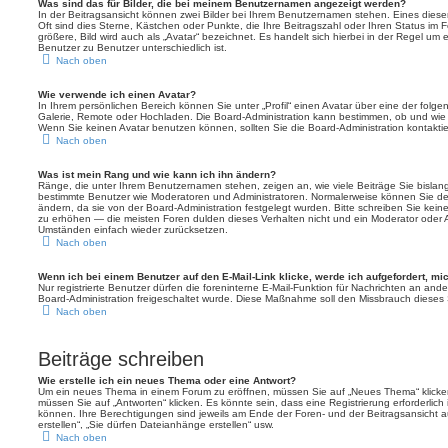
Was sind das für Bilder, die bei meinem Benutzernamen angezeigt werden?
In der Beitragsansicht können zwei Bilder bei Ihrem Benutzernamen stehen. Eines dieser 
Oft sind dies Sterne, Kästchen oder Punkte, die Ihre Beitragszahl oder Ihren Status im
größere, Bild wird auch als „Avatar“ bezeichnet. Es handelt sich hierbei in der Regel um 
Benutzer zu Benutzer unterschiedlich ist.
Nach oben
Wie verwende ich einen Avatar?
In Ihrem persönlichen Bereich können Sie unter „Profil“ einen Avatar über eine der folg
Galerie, Remote oder Hochladen. Die Board-Administration kann bestimmen, ob und wie
Wenn Sie keinen Avatar benutzen können, sollten Sie die Board-Administration kontaktie
Nach oben
Was ist mein Rang und wie kann ich ihn ändern?
Ränge, die unter Ihrem Benutzernamen stehen, zeigen an, wie viele Beiträge Sie bislang e
bestimmte Benutzer wie Moderatoren und Administratoren. Normalerweise können Sie den
ändern, da sie von der Board-Administration festgelegt wurden. Bitte schreiben Sie kein
zu erhöhen — die meisten Foren dulden dieses Verhalten nicht und ein Moderator oder A
Umständen einfach wieder zurücksetzen.
Nach oben
Wenn ich bei einem Benutzer auf den E-Mail-Link klicke, werde ich aufgefordert, m
Nur registrierte Benutzer dürfen die foreninterne E-Mail-Funktion für Nachrichten an ande
Board-Administration freigeschaltet wurde. Diese Maßnahme soll den Missbrauch dieses
Nach oben
Beiträge schreiben
Wie erstelle ich ein neues Thema oder eine Antwort?
Um ein neues Thema in einem Forum zu eröffnen, müssen Sie auf „Neues Thema“ klicken
müssen Sie auf „Antworten“ klicken. Es könnte sein, dass eine Registrierung erforderlich 
können. Ihre Berechtigungen sind jeweils am Ende der Foren- und der Beitragsansicht a
erstellen“, „Sie dürfen Dateianhänge erstellen“ usw.
Nach oben