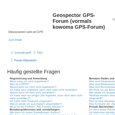
Geospector GPS-
Forum (vormals
kowoma GPS-Forum)
Diskussionen rund um GPS
Zum Inhalt
Schnellzugriff
FAQ
Foren-Übersicht
Häufig gestellte Fragen
Registrierung und Anmeldung
Benutzer-Stufen und
Wozu muss ich mich registrieren?
Was sind Administrat
Was ist COPPA?
Was sind Moderatore
Warum kann ich mich nicht registrieren?
Was sind Benutzergr
Ich habe mich registriert, kann mich aber nicht anmelden!
Wo finde ich die Benu
Warum kann ich mich nicht anmelden?
Wie werde ich Gruppe
Ich habe mich vor einiger Zeit registriert, kann mich aber nicht
Weshalb werden vers
mehr anmelden?!
dargestellt?
Ich habe mein Passwort vergessen!
Was ist eine Hauptgr
Warum werde ich automatisch abgemeldet?
Was bedeutet der „Das
Wozu ist die Funktion „Alle Cookies löschen“?
Private Nachrichten
Benutzerpräferenzen und -einstellungen
Ich kann keine Privat
Wie kann ich meine Einstellungen ändern?
Ich bekomme ständig 