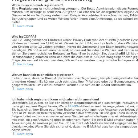
Wozu muss ich mich registrieren?
Eine Registrierung ist nicht unbedingt zwingend. Die Board-Administration dieses Forums e
müssen, um Beiträge zu schreiben. Auf jeden Fall erhalten Sie als registriertes Mitglied Z
Gästen nicht zur Verfügung stehen: zum Beispiel Avatarbilder, Private Nachrichten, E-Mail
Benutzergruppen und so weiter. Wir empfehlen Ihnen eine Anmeldung, da sie schnell erled
bietet.
Nach oben
Was ist COPPA?
COPPA, ausgeschrieben Children’s Online Privacy Protection Act of 1998 (deutsch: Ges
Kindern im Internet von 1998) ist ein Gesetz in den USA, welches festlegt, dass Website
von Kindern unter 13 Jahren erheben, hierzu die Zustimmung der Eltern beziehungswei
benötigen. Wenn Sie sich unsicher sind, ob dies auf Sie oder die Website, auf der Sie sich
ziehen Sie einen rechtlichen Beistand zu Rate. Bitte beachten Sie, dass phpBB Limited 
Rechtsberatung anbieten kann und nicht die Anlaufstelle für Rechtsangelegenheiten jeglic
Frage „An wen soll ich mich wenden, falls es Beschwerden oder juristische Anfragen zu
Nach oben
Warum kann ich mich nicht registrieren?
Es kann sein, dass die Board-Administration die Registrierung komplett ausgeschaltet h
anmelden können. Es könnte auch sein, dass Ihre IP-Adresse oder der Benutzername, mi
gesperrt wurden. Um Hilfe zu erhalten, wenden Sie sich an die Board-Administration.
Nach oben
Ich habe mich registriert, kann mich aber nicht anmelden!
Überprüfen Sie zuerst, ob Sie den richtigen Benutzernamen und das richtige Passwort
dann gibt es zwei Möglichkeiten. Wenn
COPPA
aktiviert ist und Sie angegeben haben, d
Sie bzw. einer Ihrer Eltern oder Ihrer Erziehungsberechtigten den Anweisungen folgen, d
der Fall ist, muss Ihr Benutzerkonto vielleicht aktiviert werden. Bei einigen Foren müsse
freigeschaltet werden – entweder müssen Sie dies selbst erledigen oder ein Administrato
mitgeteilt, ob eine Aktivierung nötig ist oder nicht. Wenn Sie eine E-Mail erhalten haben
Anweisungen. Ansonsten prüfen Sie, ob Sie Ihre E-Mail-Adresse korrekt eingegeben hab
blockiert wurde. Wenn Sie sich sicher sind, dass Ihre E-Mail-Adresse korrekt eingegebe
Administrator.
Nach oben