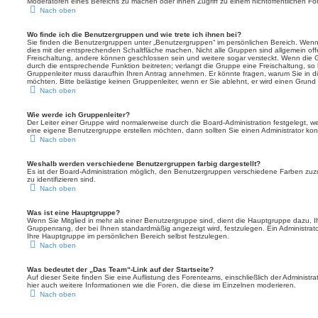
Moderatoren eines Bereichs zu machen oder ihnen Zugriff zu einem nichtöffentlichen F
Nach oben
Wo finde ich die Benutzergruppen und wie trete ich ihnen bei?
Sie finden die Benutzergruppen unter „Benutzergruppen“ im persönlichen Bereich. Wenn
dies mit der entsprechenden Schaltfläche machen. Nicht alle Gruppen sind allgemein offe
Freischaltung, andere können geschlossen sein und weitere sogar versteckt. Wenn die Gr
durch die entsprechende Funktion beitreten; verlangt die Gruppe eine Freischaltung, so 
Gruppenleiter muss daraufhin Ihren Antrag annehmen. Er könnte fragen, warum Sie i
möchten. Bitte belästige keinen Gruppenleiter, wenn er Sie ablehnt, er wird einen Grund
Nach oben
Wie werde ich Gruppenleiter?
Der Leiter einer Gruppe wird normalerweise durch die Board-Administration festgelegt, w
eine eigene Benutzergruppe erstellen möchten, dann sollten Sie einen Administrator kon
Nach oben
Weshalb werden verschiedene Benutzergruppen farbig dargestellt?
Es ist der Board-Administration möglich, den Benutzergruppen verschiedene Farben zuzut
zu identifizieren sind.
Nach oben
Was ist eine Hauptgruppe?
Wenn Sie Mitglied in mehr als einer Benutzergruppe sind, dient die Hauptgruppe dazu, 
Gruppenrang, der bei Ihnen standardmäßig angezeigt wird, festzulegen. Ein Administra
Ihre Hauptgruppe im persönlichen Bereich selbst festzulegen.
Nach oben
Was bedeutet der „Das Team“-Link auf der Startseite?
Auf dieser Seite finden Sie eine Auflistung des Forenteams, einschließlich der Administr
hier auch weitere Informationen wie die Foren, die diese im Einzelnen moderieren.
Nach oben