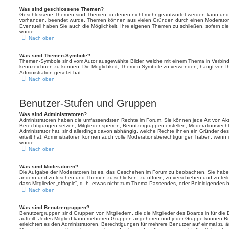
Was sind geschlossene Themen?
Geschlossene Themen sind Themen, in denen nicht mehr geantwortet werden kann und b
vorhanden, beendet wurde. Themen können aus vielen Gründen durch einen Moderator o
Eventuell haben Sie auch die Möglichkeit, Ihre eigenen Themen zu schließen, sofern die
wurde.
Nach oben
Was sind Themen-Symbole?
Themen-Symbole sind vom Autor ausgewählte Bilder, welche mit einem Thema in Verbin
kennzeichnen zu können. Die Möglichkeit, Themen-Symbole zu verwenden, hängt von Ih
Administration gesetzt hat.
Nach oben
Benutzer-Stufen und Gruppen
Was sind Administratoren?
Administratoren haben die umfassendsten Rechte im Forum. Sie können jede Art von Akt
Berechtigungen setzen, Mitglieder sperren, Benutzergruppen erstellen, Moderationsrech
Administrator hat, sind allerdings davon abhängig, welche Rechte ihnen ein Gründer des
erteilt hat. Administratoren können auch volle Moderationsberechtigungen haben, wenn 
wurde.
Nach oben
Was sind Moderatoren?
Die Aufgabe der Moderatoren ist es, das Geschehen im Forum zu beobachten. Sie haben
ändern und zu löschen und Themen zu schließen, zu öffnen, zu verschieben und zu teil
dass Mitglieder „offtopic“, d. h. etwas nicht zum Thema Passendes, oder Beleidigendes 
Nach oben
Was sind Benutzergruppen?
Benutzergruppen sind Gruppen von Mitgliedern, die die Mitglieder des Boards in für die 
aufteilt. Jedes Mitglied kann mehreren Gruppen angehören und jeder Gruppe können Be
erleichtert es den Administratoren, Berechtigungen für mehrere Benutzer auf einmal zu 