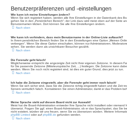
Benutzerpräferenzen und -einstellungen
Wie kann ich meine Einstellungen ändern?
Wenn Sie sich registriert haben, werden alle Ihre Einstellungen in der Datenbank des B
gehen Sie in den „Persönlichen Bereich“; der Link dazu wird meist oben auf der Seite an
Benutzernamen klicken. Dort können Sie alle Ihre Einstellungen ändern.
Nach oben
Wie kann ich verhindern, dass mein Benutzername in der Online-Liste auftaucht?
In Ihrem persönlichen Bereich finden Sie in den Einstellungen eine Option „Meinen Onli
verbergen“. Wenn Sie diese Option einschalten, können nur Administratoren, Moderatore
sehen. Sie werden dann als unsichtbarer Besucher gezählt.
Nach oben
Die Forenuhr geht falsch!
Möglicherweise entspricht die angezeigte Zeit nicht Ihrer eigenen Zeitzone. In diesem Fall
für Sie passende Zeitzone (Mitteleuropäische Zeit, ...) festlegen. Die Zeitzone kann dabe
werden. Wenn Sie noch nicht registriert sind, ist dies ein guter Grund, dies jetzt zu tun.
Nach oben
Ich habe die Zeitzone eingestellt, aber die Forenuhr geht immer noch falsch!
Wenn Sie sich sicher sind, dass Sie die Zeitzone richtig eingestellt haben und die Zeit tr
Servers vermutlich falsch. Kontaktieren Sie einen Administrator, damit er das Problem b
Nach oben
Meine Sprache steht auf diesem Board nicht zur Auswahl!
Meist hat die Board-Administration entweder Ihre Sprache nicht installiert oder niemand 
übersetzt. Fragen Sie ggf. einen Board-Administrator, ob er das Sprachpaket, das Sie ben
nicht existiert, würden wir uns freuen, wenn Sie es übersetzen würden. Weitere Informa
phpBB Limited
oder auf
phpBB.de
gefunden werden.
Nach oben