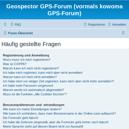
Geospector GPS-Forum (vormals kowoma
GPS-Forum)
FAQ
Registrieren
Anmelden
S
Foren-Übersicht
u
Häufig gestellte Fragen
c
h
Registrierung und Anmeldung
Wozu muss ich mich registrieren?
e
Was ist COPPA?
Warum kann ich mich nicht registrieren?
Ich habe mich registriert, kann mich aber nicht anmelden!
Warum kann ich mich nicht anmelden?
Ich habe mich vor einiger Zeit registriert, kann mich aber nicht mehr anmelden?!
Ich habe mein Passwort vergessen!
Warum werde ich automatisch abgemeldet?
Wozu ist die Funktion „Alle Cookies löschen“?
Benutzerpräferenzen und -einstellungen
Wie kann ich meine Einstellungen ändern?
Wie kann ich verhindern, dass mein Benutzername in der Online-Liste auftaucht?
Die Forenuhr geht falsch!
Ich habe die Zeitzone eingestellt, aber die Forenuhr geht immer noch falsch!
Meine Sprache steht auf diesem Board nicht zur Auswahl!