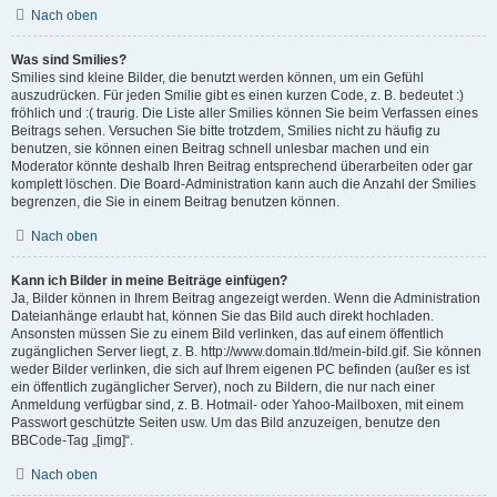
Nach oben
Was sind Smilies?
Smilies sind kleine Bilder, die benutzt werden können, um ein Gefühl
auszudrücken. Für jeden Smilie gibt es einen kurzen Code, z. B. bedeutet :)
fröhlich und :( traurig. Die Liste aller Smilies können Sie beim Verfassen eines
Beitrags sehen. Versuchen Sie bitte trotzdem, Smilies nicht zu häufig zu
benutzen, sie können einen Beitrag schnell unlesbar machen und ein
Moderator könnte deshalb Ihren Beitrag entsprechend überarbeiten oder gar
komplett löschen. Die Board-Administration kann auch die Anzahl der Smilies
begrenzen, die Sie in einem Beitrag benutzen können.
Nach oben
Kann ich Bilder in meine Beiträge einfügen?
Ja, Bilder können in Ihrem Beitrag angezeigt werden. Wenn die Administration
Dateianhänge erlaubt hat, können Sie das Bild auch direkt hochladen.
Ansonsten müssen Sie zu einem Bild verlinken, das auf einem öffentlich
zugänglichen Server liegt, z. B. http://www.domain.tld/mein-bild.gif. Sie können
weder Bilder verlinken, die sich auf Ihrem eigenen PC befinden (außer es ist
ein öffentlich zugänglicher Server), noch zu Bildern, die nur nach einer
Anmeldung verfügbar sind, z. B. Hotmail- oder Yahoo-Mailboxen, mit einem
Passwort geschützte Seiten usw. Um das Bild anzuzeigen, benutze den
BBCode-Tag „[img]“.
Nach oben