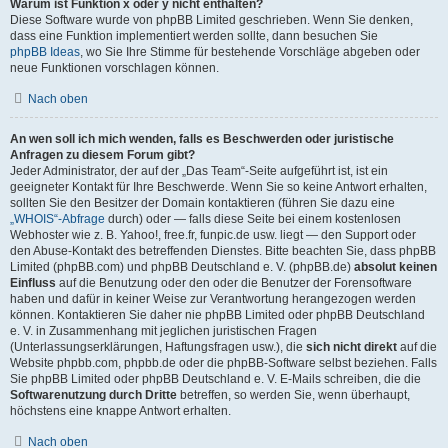
Warum ist Funktion x oder y nicht enthalten?
Diese Software wurde von phpBB Limited geschrieben. Wenn Sie denken,
dass eine Funktion implementiert werden sollte, dann besuchen Sie
phpBB Ideas
, wo Sie Ihre Stimme für bestehende Vorschläge abgeben oder
neue Funktionen vorschlagen können.
Nach oben
An wen soll ich mich wenden, falls es Beschwerden oder juristische
Anfragen zu diesem Forum gibt?
Jeder Administrator, der auf der „Das Team“-Seite aufgeführt ist, ist ein
geeigneter Kontakt für Ihre Beschwerde. Wenn Sie so keine Antwort erhalten,
sollten Sie den Besitzer der Domain kontaktieren (führen Sie dazu eine
„WHOIS“-Abfrage
durch) oder — falls diese Seite bei einem kostenlosen
Webhoster wie z. B. Yahoo!, free.fr, funpic.de usw. liegt — den Support oder
den Abuse-Kontakt des betreffenden Dienstes. Bitte beachten Sie, dass phpBB
Limited (phpBB.com) und phpBB Deutschland e. V. (phpBB.de)
absolut keinen
Einfluss
auf die Benutzung oder den oder die Benutzer der Forensoftware
haben und dafür in keiner Weise zur Verantwortung herangezogen werden
können. Kontaktieren Sie daher nie phpBB Limited oder phpBB Deutschland
e. V. in Zusammenhang mit jeglichen juristischen Fragen
(Unterlassungserklärungen, Haftungsfragen usw.), die
sich nicht direkt
auf die
Website phpbb.com, phpbb.de oder die phpBB-Software selbst beziehen. Falls
Sie phpBB Limited oder phpBB Deutschland e. V. E-Mails schreiben, die die
Softwarenutzung durch Dritte
betreffen, so werden Sie, wenn überhaupt,
höchstens eine knappe Antwort erhalten.
Nach oben