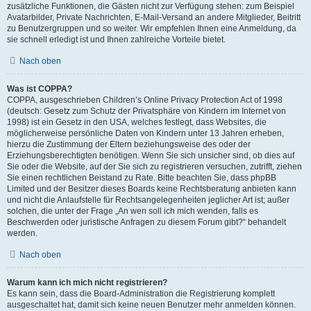
zusätzliche Funktionen, die Gästen nicht zur Verfügung stehen: zum Beispiel
Avatarbilder, Private Nachrichten, E-Mail-Versand an andere Mitglieder, Beitritt
zu Benutzergruppen und so weiter. Wir empfehlen Ihnen eine Anmeldung, da
sie schnell erledigt ist und Ihnen zahlreiche Vorteile bietet.
Nach oben
Was ist COPPA?
COPPA, ausgeschrieben Children’s Online Privacy Protection Act of 1998
(deutsch: Gesetz zum Schutz der Privatsphäre von Kindern im Internet von
1998) ist ein Gesetz in den USA, welches festlegt, dass Websites, die
möglicherweise persönliche Daten von Kindern unter 13 Jahren erheben,
hierzu die Zustimmung der Eltern beziehungsweise des oder der
Erziehungsberechtigten benötigen. Wenn Sie sich unsicher sind, ob dies auf
Sie oder die Website, auf der Sie sich zu registrieren versuchen, zutrifft, ziehen
Sie einen rechtlichen Beistand zu Rate. Bitte beachten Sie, dass phpBB
Limited und der Besitzer dieses Boards keine Rechtsberatung anbieten kann
und nicht die Anlaufstelle für Rechtsangelegenheiten jeglicher Art ist; außer
solchen, die unter der Frage „An wen soll ich mich wenden, falls es
Beschwerden oder juristische Anfragen zu diesem Forum gibt?“ behandelt
werden.
Nach oben
Warum kann ich mich nicht registrieren?
Es kann sein, dass die Board-Administration die Registrierung komplett
ausgeschaltet hat, damit sich keine neuen Benutzer mehr anmelden können.