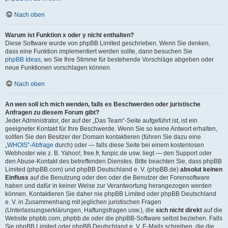
Nach oben
Warum ist Funktion x oder y nicht enthalten?
Diese Software wurde von phpBB Limited geschrieben. Wenn Sie denken,
dass eine Funktion implementiert werden sollte, dann besuchen Sie
phpBB Ideas
, wo Sie Ihre Stimme für bestehende Vorschläge abgeben oder
neue Funktionen vorschlagen können.
Nach oben
An wen soll ich mich wenden, falls es Beschwerden oder juristische
Anfragen zu diesem Forum gibt?
Jeder Administrator, der auf der „Das Team“-Seite aufgeführt ist, ist ein
geeigneter Kontakt für Ihre Beschwerde. Wenn Sie so keine Antwort erhalten,
sollten Sie den Besitzer der Domain kontaktieren (führen Sie dazu eine
„WHOIS“-Abfrage
durch) oder — falls diese Seite bei einem kostenlosen
Webhoster wie z. B. Yahoo!, free.fr, funpic.de usw. liegt — den Support oder
den Abuse-Kontakt des betreffenden Dienstes. Bitte beachten Sie, dass phpBB
Limited (phpBB.com) und phpBB Deutschland e. V. (phpBB.de)
absolut keinen
Einfluss
auf die Benutzung oder den oder die Benutzer der Forensoftware
haben und dafür in keiner Weise zur Verantwortung herangezogen werden
können. Kontaktieren Sie daher nie phpBB Limited oder phpBB Deutschland
e. V. in Zusammenhang mit jeglichen juristischen Fragen
(Unterlassungserklärungen, Haftungsfragen usw.), die
sich nicht direkt
auf die
Website phpbb.com, phpbb.de oder die phpBB-Software selbst beziehen. Falls
Sie phpBB Limited oder phpBB Deutschland e. V. E-Mails schreiben, die die