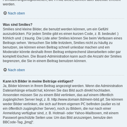
werden.
Nach oben
Was sind Smilies?
Smilies sind kleine Bilder, die benutzt werden können, um ein Gefühl
auszudrücken. Für jeden Smilie gibt es einen kurzen Code, z. B. bedeutet :)
fröhlich und :( traurig. Die Liste aller Smilies können Sie beim Verfassen eines
Beitrags sehen. Versuchen Sie bitte trotzdem, Smilies nicht zu häufig zu
benutzen, sie können einen Beitrag schnell unlesbar machen und ein
Moderator könnte deshalb Ihren Beitrag entsprechend überarbeiten oder gar
komplett löschen. Die Board-Administration kann auch die Anzahl der Smilies
begrenzen, die Sie in einem Beitrag benutzen können.
Nach oben
Kann ich Bilder in meine Beiträge einfügen?
Ja, Bilder können in Ihrem Beitrag angezeigt werden. Wenn die Administration
Dateianhänge erlaubt hat, können Sie das Bild auch direkt hochladen.
Ansonsten müssen Sie zu einem Bild verlinken, das auf einem öffentlich
zugänglichen Server liegt, z. B. http://www.domain.tld/mein-bild.gif. Sie können
weder Bilder verlinken, die sich auf Ihrem eigenen PC befinden (außer es ist
ein öffentlich zugänglicher Server), noch zu Bildern, die nur nach einer
Anmeldung verfügbar sind, z. B. Hotmail- oder Yahoo-Mailboxen, mit einem
Passwort geschützte Seiten usw. Um das Bild anzuzeigen, benutze den
BBCode-Tag „[img]“.