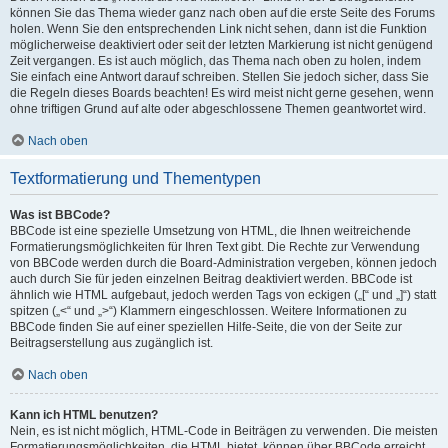
können Sie das Thema wieder ganz nach oben auf die erste Seite des Forums
holen. Wenn Sie den entsprechenden Link nicht sehen, dann ist die Funktion
möglicherweise deaktiviert oder seit der letzten Markierung ist nicht genügend
Zeit vergangen. Es ist auch möglich, das Thema nach oben zu holen, indem
Sie einfach eine Antwort darauf schreiben. Stellen Sie jedoch sicher, dass Sie
die Regeln dieses Boards beachten! Es wird meist nicht gerne gesehen, wenn
ohne triftigen Grund auf alte oder abgeschlossene Themen geantwortet wird.
Nach oben
Textformatierung und Thementypen
Was ist BBCode?
BBCode ist eine spezielle Umsetzung von HTML, die Ihnen weitreichende
Formatierungsmöglichkeiten für Ihren Text gibt. Die Rechte zur Verwendung
von BBCode werden durch die Board-Administration vergeben, können jedoch
auch durch Sie für jeden einzelnen Beitrag deaktiviert werden. BBCode ist
ähnlich wie HTML aufgebaut, jedoch werden Tags von eckigen („[“ und „]“) statt
spitzen („<“ und „>“) Klammern eingeschlossen. Weitere Informationen zu
BBCode finden Sie auf einer speziellen Hilfe-Seite, die von der Seite zur
Beitragserstellung aus zugänglich ist.
Nach oben
Kann ich HTML benutzen?
Nein, es ist nicht möglich, HTML-Code in Beiträgen zu verwenden. Die meisten
Formatierungsmöglichkeiten, die HTML bietet, können über BBCode erreicht