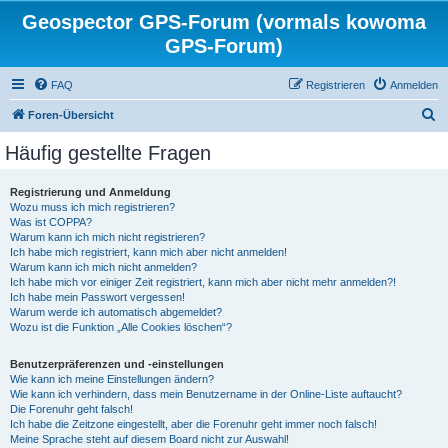
Geospector GPS-Forum (vormals kowoma
GPS-Forum)
FAQ
Registrieren
Anmelden
S
Foren-Übersicht
u
Häufig gestellte Fragen
c
h
Registrierung und Anmeldung
Wozu muss ich mich registrieren?
e
Was ist COPPA?
Warum kann ich mich nicht registrieren?
Ich habe mich registriert, kann mich aber nicht anmelden!
Warum kann ich mich nicht anmelden?
Ich habe mich vor einiger Zeit registriert, kann mich aber nicht mehr anmelden?!
Ich habe mein Passwort vergessen!
Warum werde ich automatisch abgemeldet?
Wozu ist die Funktion „Alle Cookies löschen“?
Benutzerpräferenzen und -einstellungen
Wie kann ich meine Einstellungen ändern?
Wie kann ich verhindern, dass mein Benutzername in der Online-Liste auftaucht?
Die Forenuhr geht falsch!
Ich habe die Zeitzone eingestellt, aber die Forenuhr geht immer noch falsch!
Meine Sprache steht auf diesem Board nicht zur Auswahl!