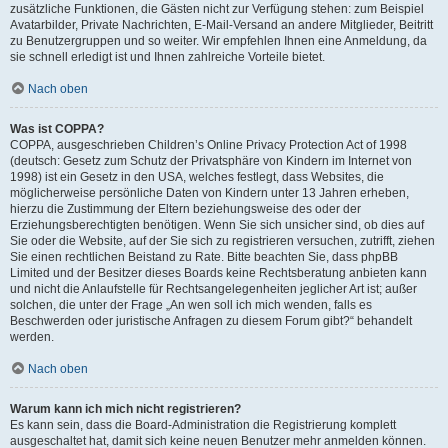
zusätzliche Funktionen, die Gästen nicht zur Verfügung stehen: zum Beispiel
Avatarbilder, Private Nachrichten, E-Mail-Versand an andere Mitglieder, Beitritt
zu Benutzergruppen und so weiter. Wir empfehlen Ihnen eine Anmeldung, da
sie schnell erledigt ist und Ihnen zahlreiche Vorteile bietet.
Nach oben
Was ist COPPA?
COPPA, ausgeschrieben Children’s Online Privacy Protection Act of 1998
(deutsch: Gesetz zum Schutz der Privatsphäre von Kindern im Internet von
1998) ist ein Gesetz in den USA, welches festlegt, dass Websites, die
möglicherweise persönliche Daten von Kindern unter 13 Jahren erheben,
hierzu die Zustimmung der Eltern beziehungsweise des oder der
Erziehungsberechtigten benötigen. Wenn Sie sich unsicher sind, ob dies auf
Sie oder die Website, auf der Sie sich zu registrieren versuchen, zutrifft, ziehen
Sie einen rechtlichen Beistand zu Rate. Bitte beachten Sie, dass phpBB
Limited und der Besitzer dieses Boards keine Rechtsberatung anbieten kann
und nicht die Anlaufstelle für Rechtsangelegenheiten jeglicher Art ist; außer
solchen, die unter der Frage „An wen soll ich mich wenden, falls es
Beschwerden oder juristische Anfragen zu diesem Forum gibt?“ behandelt
werden.
Nach oben
Warum kann ich mich nicht registrieren?
Es kann sein, dass die Board-Administration die Registrierung komplett
ausgeschaltet hat, damit sich keine neuen Benutzer mehr anmelden können.