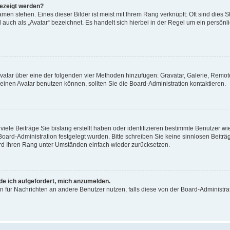
gezeigt werden?
men stehen. Eines dieser Bilder ist meist mit Ihrem Rang verknüpft: Oft sind dies S
auch als „Avatar“ bezeichnet. Es handelt sich hierbei in der Regel um ein persönl
 Avatar über eine der folgenden vier Methoden hinzufügen: Gravatar, Galerie, Rem
inen Avatar benutzen können, sollten Sie die Board-Administration kontaktieren.
iele Beiträge Sie bislang erstellt haben oder identifizieren bestimmte Benutzer
 Board-Administration festgelegt wurden. Bitte schreiben Sie keine sinnlosen Beit
wird Ihren Rang unter Umständen einfach wieder zurücksetzen.
rde ich aufgefordert, mich anzumelden.
ion für Nachrichten an andere Benutzer nutzen, falls diese von der Board-Administ