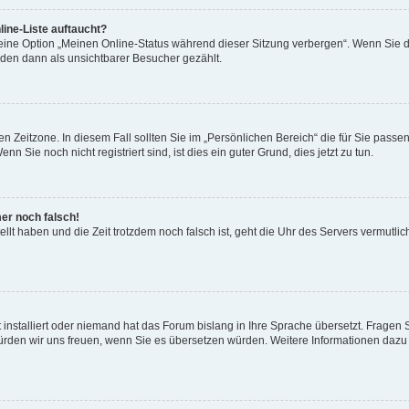
ine-Liste auftaucht?
 eine Option „Meinen Online-Status während dieser Sitzung verbergen“. Wenn Sie d
rden dann als unsichtbarer Besucher gezählt.
n Zeitzone. In diesem Fall sollten Sie im „Persönlichen Bereich“ die für Sie passend
 Sie noch nicht registriert sind, ist dies ein guter Grund, dies jetzt zu tun.
mer noch falsch!
ellt haben und die Zeit trotzdem noch falsch ist, geht die Uhr des Servers vermutlic
 installiert oder niemand hat das Forum bislang in Ihre Sprache übersetzt. Fragen 
t, würden wir uns freuen, wenn Sie es übersetzen würden. Weitere Informationen da