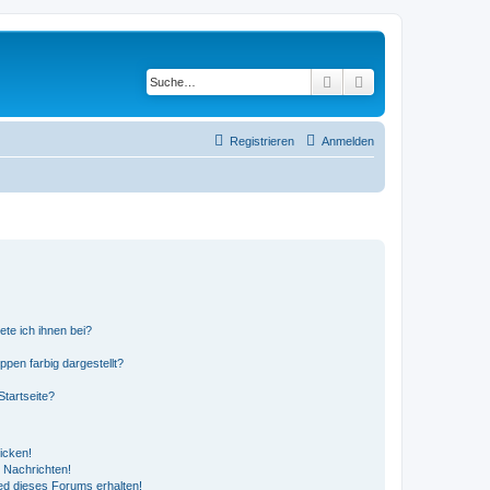
Suche
Erweiterte Suche
Registrieren
Anmelden
ete ich ihnen bei?
en farbig dargestellt?
tartseite?
icken!
 Nachrichten!
ed dieses Forums erhalten!