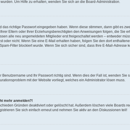
 wurden. Um Hilfe zu erhalten, wenden Sie sich an die Board-Administration.
nd das richtige Passwort eingegeben haben. Wenn diese stimmen, dann gibt es zw
Ihrer Eltern oder Ihrer Erziehungsberechtigten den Anweisungen folgen, die Sie erh
üssen alle neu angemeldeten Mitglieder erst freigeschaltet werden – entweder müsse
 ist oder nicht. Wenn Sie eine E-Mail erhalten haben, folgen Sie den dort enthalte
pam-Filter blockiert wurde. Wenn Sie sich sicher sind, dass Ihre E-Mail-Adresse 
hr Benutzername und Ihr Passwort richtig sind. Wenn dies der Fall ist, wenden Sie
gurationsproblem mit der Website vorliegt, welches ein Administrator lösen muss.
icht mehr anmelden?!
schieden Gründen deaktiviert oder gelöscht hat. Außerdem löschen viele Boards reg
strieren Sie sich einfach erneut und nehmen Sie aktiv an den Diskussionen teil!