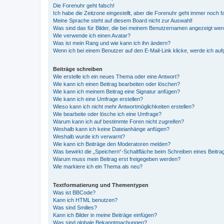
Die Forenuhr geht falsch!
Ich habe die Zeitzone eingestellt, aber die Forenuhr geht immer noch f
Meine Sprache steht auf diesem Board nicht zur Auswahl!
Was sind das für Bilder, die bei meinem Benutzernamen angezeigt we
Wie verwende ich einen Avatar?
Was ist mein Rang und wie kann ich ihn ändern?
Wenn ich bei einem Benutzer auf den E-Mail-Link klicke, werde ich au
Beiträge schreiben
Wie erstelle ich ein neues Thema oder eine Antwort?
Wie kann ich einen Beitrag bearbeiten oder löschen?
Wie kann ich meinem Beitrag eine Signatur anfügen?
Wie kann ich eine Umfrage erstellen?
Wieso kann ich nicht mehr Antwortmöglichkeiten erstellen?
Wie bearbeite oder lösche ich eine Umfrage?
Warum kann ich auf bestimmte Foren nicht zugreifen?
Weshalb kann ich keine Dateianhänge anfügen?
Weshalb wurde ich verwarnt?
Wie kann ich Beiträge den Moderatoren melden?
Was bewirkt die „Speichern“-Schaltfläche beim Schreiben eines Beitra
Warum muss mein Beitrag erst freigegeben werden?
Wie markiere ich ein Thema als neu?
Textformatierung und Thementypen
Was ist BBCode?
Kann ich HTML benutzen?
Was sind Smilies?
Kann ich Bilder in meine Beiträge einfügen?
Was sind globale Bekanntmachungen?