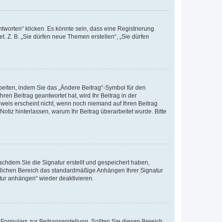
worten“ klicken. Es könnte sein, dass eine Registrierung
t. Z. B. „Sie dürfen neue Themen erstellen“, „Sie dürfen
beiten, indem Sie das „Ändere Beitrag“-Symbol für den
ren Beitrag geantwortet hat, wird Ihr Beitrag in der
nweis erscheint nicht, wenn noch niemand auf Ihren Beitrag
Notiz hinterlassen, warum Ihr Beitrag überarbeitet wurde. Bitte
chdem Sie die Signatur erstellt und gespeichert haben,
nlichen Bereich das standardmäßige Anhängen Ihrer Signatur
tur anhängen“ wieder deaktivieren.
ormulars zur Beitragserstellung. Sollten Sie diesen Bereich