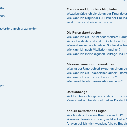
alsch!
Freunde und ignorierte Mitglieder
Wozu benötige ich die Listen der Freunde un
rden?
Wie kann ich Mitglieder zur Liste der Freund
wieder aus den Listen entfernen?
fgefordert, mich anzumelden.
Die Foren durchsuchen
Wie kann ich ein Forum oder mehrere For
Weshalb erhalte ich bei der Suche keine Er
Warum bekomme ich bei der Suche eine lee
Wie kann ich nach Mitgliedern suchen?
Wie kann ich meine eigenen Beiträge und T
Abonnements und Lesezeichen
Was ist der Unterschied zwischen einem L
Wie kann ich ein Lesezeichen auf ein Them
Wie kann ich ein Forum abonnieren?
Wie deaktiviere ich meine Abonnements?
gs?
Dateianhänge
Welche Dateianhänge sind in diesem Forum
Kann ich eine Übersicht all meiner Dateian
phpBB betreffende Fragen
Wer hat diese Forensoftware entwickelt?
Warum ist Funktion x oder y nicht enthalten
An wen soll ich mich wenden, falls es Besc