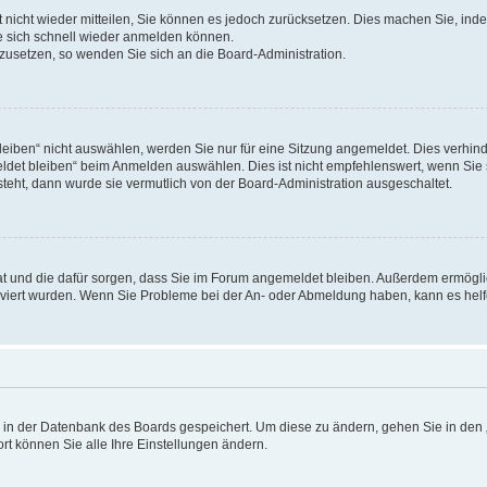
rt nicht wieder mitteilen, Sie können es jedoch zurücksetzen. Dies machen Sie, in
e sich schnell wieder anmelden können.
ckzusetzen, so wenden Sie sich an die Board-Administration.
ben“ nicht auswählen, werden Sie nur für eine Sitzung angemeldet. Dies verhinde
et bleiben“ beim Anmelden auswählen. Dies ist nicht empfehlenswert, wenn Sie s
steht, dann wurde sie vermutlich von der Board-Administration ausgeschaltet.
 hat und die dafür sorgen, dass Sie im Forum angemeldet bleiben. Außerdem ermögl
ktiviert wurden. Wenn Sie Probleme bei der An- oder Abmeldung haben, kann es hel
en in der Datenbank des Boards gespeichert. Um diese zu ändern, gehen Sie in den 
rt können Sie alle Ihre Einstellungen ändern.