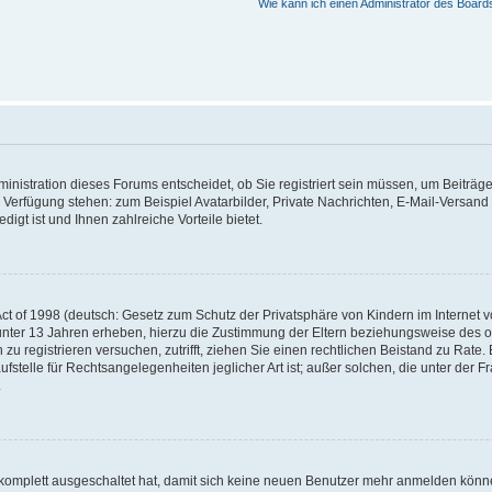
Wie kann ich einen Administrator des Board
nistration dieses Forums entscheidet, ob Sie registriert sein müssen, um Beiträge z
ur Verfügung stehen: zum Beispiel Avatarbilder, Private Nachrichten, E-Mail-Versand
igt ist und Ihnen zahlreiche Vorteile bietet.
t of 1998 (deutsch: Gesetz zum Schutz der Privatsphäre von Kindern im Internet vo
unter 13 Jahren erheben, hierzu die Zustimmung der Eltern beziehungsweise des o
h zu registrieren versuchen, zutrifft, ziehen Sie einen rechtlichen Beistand zu Rat
stelle für Rechtsangelegenheiten jeglicher Art ist; außer solchen, die unter der 
.
 komplett ausgeschaltet hat, damit sich keine neuen Benutzer mehr anmelden könne