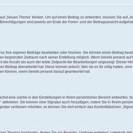
f „Neues Thema“ klicken. Um auf einen Beitrag zu antworten, müssen Sie auf „Ant
e Berechtigungen sind jeweils am Ende der Foren- und der Beitragsansicht aufgeliste
nur Ihre eigenen Beiträge bearbeiten oder löschen. Sie können einen Beitrag bear
nen begrenzten Zeitraum nach seiner Erstellung möglich. Wenn bereits jemand auf Ih
 die Anzahl als auch der letzte Zeitpunkt der Bearbeitungen angezeigt. Dieser Hi
 Beitrag überarbeitet hat. Diese können jedoch, falls sie es für nötig halten, eine 
hen können, wenn bereits jemand darauf geantwortet hat.
hst eine solche in den Einstellungen in Ihrem persönlichen Bereich entwerfen. Na
 aktivieren. Sie können eine Signatur auch hinzufügen, indem Sie in Ihrem persö
gnatur verfassen möchten, so können Sie dort einfach das Kontrollkästchen „Signa
es Themas bearbeiten, finden Sie ein Register „Umfrage erstellen“ unterhalb des F