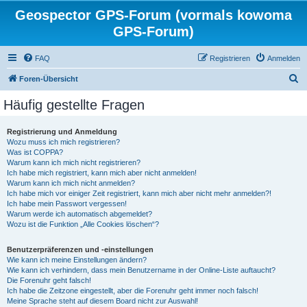
Geospector GPS-Forum (vormals kowoma
GPS-Forum)
FAQ
Registrieren
Anmelden
S
Foren-Übersicht
u
Häufig gestellte Fragen
c
h
Registrierung und Anmeldung
Wozu muss ich mich registrieren?
e
Was ist COPPA?
Warum kann ich mich nicht registrieren?
Ich habe mich registriert, kann mich aber nicht anmelden!
Warum kann ich mich nicht anmelden?
Ich habe mich vor einiger Zeit registriert, kann mich aber nicht mehr anmelden?!
Ich habe mein Passwort vergessen!
Warum werde ich automatisch abgemeldet?
Wozu ist die Funktion „Alle Cookies löschen“?
Benutzerpräferenzen und -einstellungen
Wie kann ich meine Einstellungen ändern?
Wie kann ich verhindern, dass mein Benutzername in der Online-Liste auftaucht?
Die Forenuhr geht falsch!
Ich habe die Zeitzone eingestellt, aber die Forenuhr geht immer noch falsch!
Meine Sprache steht auf diesem Board nicht zur Auswahl!