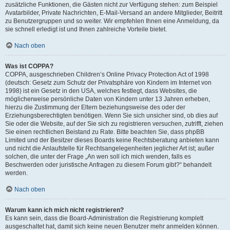
zusätzliche Funktionen, die Gästen nicht zur Verfügung stehen: zum Beispiel
Avatarbilder, Private Nachrichten, E-Mail-Versand an andere Mitglieder, Beitritt
zu Benutzergruppen und so weiter. Wir empfehlen Ihnen eine Anmeldung, da
sie schnell erledigt ist und Ihnen zahlreiche Vorteile bietet.
Nach oben
Was ist COPPA?
COPPA, ausgeschrieben Children’s Online Privacy Protection Act of 1998
(deutsch: Gesetz zum Schutz der Privatsphäre von Kindern im Internet von
1998) ist ein Gesetz in den USA, welches festlegt, dass Websites, die
möglicherweise persönliche Daten von Kindern unter 13 Jahren erheben,
hierzu die Zustimmung der Eltern beziehungsweise des oder der
Erziehungsberechtigten benötigen. Wenn Sie sich unsicher sind, ob dies auf
Sie oder die Website, auf der Sie sich zu registrieren versuchen, zutrifft, ziehen
Sie einen rechtlichen Beistand zu Rate. Bitte beachten Sie, dass phpBB
Limited und der Besitzer dieses Boards keine Rechtsberatung anbieten kann
und nicht die Anlaufstelle für Rechtsangelegenheiten jeglicher Art ist; außer
solchen, die unter der Frage „An wen soll ich mich wenden, falls es
Beschwerden oder juristische Anfragen zu diesem Forum gibt?“ behandelt
werden.
Nach oben
Warum kann ich mich nicht registrieren?
Es kann sein, dass die Board-Administration die Registrierung komplett
ausgeschaltet hat, damit sich keine neuen Benutzer mehr anmelden können.