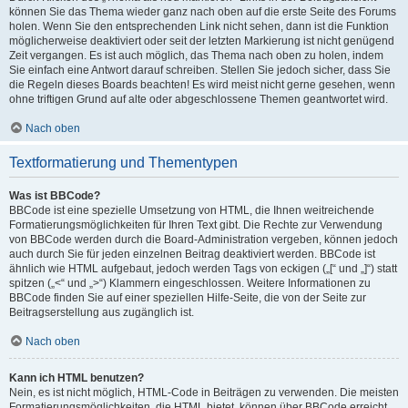
können Sie das Thema wieder ganz nach oben auf die erste Seite des Forums
holen. Wenn Sie den entsprechenden Link nicht sehen, dann ist die Funktion
möglicherweise deaktiviert oder seit der letzten Markierung ist nicht genügend
Zeit vergangen. Es ist auch möglich, das Thema nach oben zu holen, indem
Sie einfach eine Antwort darauf schreiben. Stellen Sie jedoch sicher, dass Sie
die Regeln dieses Boards beachten! Es wird meist nicht gerne gesehen, wenn
ohne triftigen Grund auf alte oder abgeschlossene Themen geantwortet wird.
Nach oben
Textformatierung und Thementypen
Was ist BBCode?
BBCode ist eine spezielle Umsetzung von HTML, die Ihnen weitreichende
Formatierungsmöglichkeiten für Ihren Text gibt. Die Rechte zur Verwendung
von BBCode werden durch die Board-Administration vergeben, können jedoch
auch durch Sie für jeden einzelnen Beitrag deaktiviert werden. BBCode ist
ähnlich wie HTML aufgebaut, jedoch werden Tags von eckigen („[“ und „]“) statt
spitzen („<“ und „>“) Klammern eingeschlossen. Weitere Informationen zu
BBCode finden Sie auf einer speziellen Hilfe-Seite, die von der Seite zur
Beitragserstellung aus zugänglich ist.
Nach oben
Kann ich HTML benutzen?
Nein, es ist nicht möglich, HTML-Code in Beiträgen zu verwenden. Die meisten
Formatierungsmöglichkeiten, die HTML bietet, können über BBCode erreicht