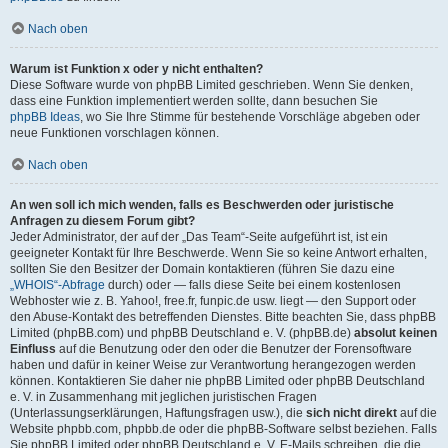
Nach oben
Warum ist Funktion x oder y nicht enthalten?
Diese Software wurde von phpBB Limited geschrieben. Wenn Sie denken,
dass eine Funktion implementiert werden sollte, dann besuchen Sie
phpBB Ideas
, wo Sie Ihre Stimme für bestehende Vorschläge abgeben oder
neue Funktionen vorschlagen können.
Nach oben
An wen soll ich mich wenden, falls es Beschwerden oder juristische
Anfragen zu diesem Forum gibt?
Jeder Administrator, der auf der „Das Team“-Seite aufgeführt ist, ist ein
geeigneter Kontakt für Ihre Beschwerde. Wenn Sie so keine Antwort erhalten,
sollten Sie den Besitzer der Domain kontaktieren (führen Sie dazu eine
„WHOIS“-Abfrage
durch) oder — falls diese Seite bei einem kostenlosen
Webhoster wie z. B. Yahoo!, free.fr, funpic.de usw. liegt — den Support oder
den Abuse-Kontakt des betreffenden Dienstes. Bitte beachten Sie, dass phpBB
Limited (phpBB.com) und phpBB Deutschland e. V. (phpBB.de)
absolut keinen
Einfluss
auf die Benutzung oder den oder die Benutzer der Forensoftware
haben und dafür in keiner Weise zur Verantwortung herangezogen werden
können. Kontaktieren Sie daher nie phpBB Limited oder phpBB Deutschland
e. V. in Zusammenhang mit jeglichen juristischen Fragen
(Unterlassungserklärungen, Haftungsfragen usw.), die
sich nicht direkt
auf die
Website phpbb.com, phpbb.de oder die phpBB-Software selbst beziehen. Falls
Sie phpBB Limited oder phpBB Deutschland e. V. E-Mails schreiben, die die