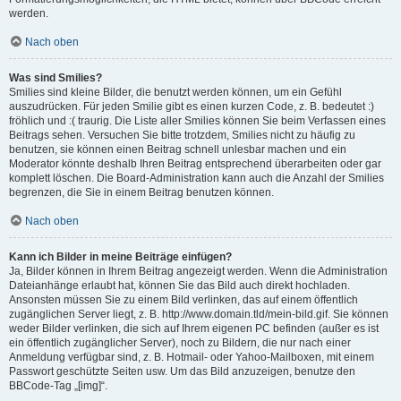
werden.
Nach oben
Was sind Smilies?
Smilies sind kleine Bilder, die benutzt werden können, um ein Gefühl
auszudrücken. Für jeden Smilie gibt es einen kurzen Code, z. B. bedeutet :)
fröhlich und :( traurig. Die Liste aller Smilies können Sie beim Verfassen eines
Beitrags sehen. Versuchen Sie bitte trotzdem, Smilies nicht zu häufig zu
benutzen, sie können einen Beitrag schnell unlesbar machen und ein
Moderator könnte deshalb Ihren Beitrag entsprechend überarbeiten oder gar
komplett löschen. Die Board-Administration kann auch die Anzahl der Smilies
begrenzen, die Sie in einem Beitrag benutzen können.
Nach oben
Kann ich Bilder in meine Beiträge einfügen?
Ja, Bilder können in Ihrem Beitrag angezeigt werden. Wenn die Administration
Dateianhänge erlaubt hat, können Sie das Bild auch direkt hochladen.
Ansonsten müssen Sie zu einem Bild verlinken, das auf einem öffentlich
zugänglichen Server liegt, z. B. http://www.domain.tld/mein-bild.gif. Sie können
weder Bilder verlinken, die sich auf Ihrem eigenen PC befinden (außer es ist
ein öffentlich zugänglicher Server), noch zu Bildern, die nur nach einer
Anmeldung verfügbar sind, z. B. Hotmail- oder Yahoo-Mailboxen, mit einem
Passwort geschützte Seiten usw. Um das Bild anzuzeigen, benutze den
BBCode-Tag „[img]“.