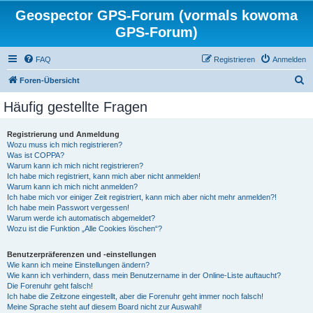
Geospector GPS-Forum (vormals kowoma
GPS-Forum)
FAQ
Registrieren
Anmelden
S
Foren-Übersicht
u
Häufig gestellte Fragen
c
h
Registrierung und Anmeldung
Wozu muss ich mich registrieren?
e
Was ist COPPA?
Warum kann ich mich nicht registrieren?
Ich habe mich registriert, kann mich aber nicht anmelden!
Warum kann ich mich nicht anmelden?
Ich habe mich vor einiger Zeit registriert, kann mich aber nicht mehr anmelden?!
Ich habe mein Passwort vergessen!
Warum werde ich automatisch abgemeldet?
Wozu ist die Funktion „Alle Cookies löschen“?
Benutzerpräferenzen und -einstellungen
Wie kann ich meine Einstellungen ändern?
Wie kann ich verhindern, dass mein Benutzername in der Online-Liste auftaucht?
Die Forenuhr geht falsch!
Ich habe die Zeitzone eingestellt, aber die Forenuhr geht immer noch falsch!
Meine Sprache steht auf diesem Board nicht zur Auswahl!