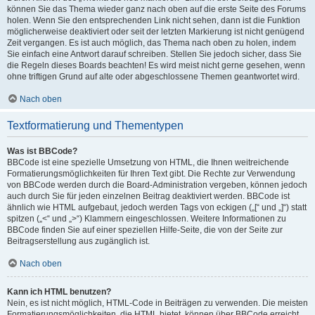
können Sie das Thema wieder ganz nach oben auf die erste Seite des Forums
holen. Wenn Sie den entsprechenden Link nicht sehen, dann ist die Funktion
möglicherweise deaktiviert oder seit der letzten Markierung ist nicht genügend
Zeit vergangen. Es ist auch möglich, das Thema nach oben zu holen, indem
Sie einfach eine Antwort darauf schreiben. Stellen Sie jedoch sicher, dass Sie
die Regeln dieses Boards beachten! Es wird meist nicht gerne gesehen, wenn
ohne triftigen Grund auf alte oder abgeschlossene Themen geantwortet wird.
Nach oben
Textformatierung und Thementypen
Was ist BBCode?
BBCode ist eine spezielle Umsetzung von HTML, die Ihnen weitreichende
Formatierungsmöglichkeiten für Ihren Text gibt. Die Rechte zur Verwendung
von BBCode werden durch die Board-Administration vergeben, können jedoch
auch durch Sie für jeden einzelnen Beitrag deaktiviert werden. BBCode ist
ähnlich wie HTML aufgebaut, jedoch werden Tags von eckigen („[“ und „]“) statt
spitzen („<“ und „>“) Klammern eingeschlossen. Weitere Informationen zu
BBCode finden Sie auf einer speziellen Hilfe-Seite, die von der Seite zur
Beitragserstellung aus zugänglich ist.
Nach oben
Kann ich HTML benutzen?
Nein, es ist nicht möglich, HTML-Code in Beiträgen zu verwenden. Die meisten
Formatierungsmöglichkeiten, die HTML bietet, können über BBCode erreicht