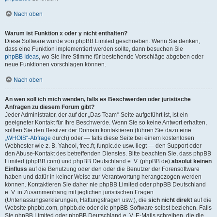
Nach oben
Warum ist Funktion x oder y nicht enthalten?
Diese Software wurde von phpBB Limited geschrieben. Wenn Sie denken,
dass eine Funktion implementiert werden sollte, dann besuchen Sie
phpBB Ideas
, wo Sie Ihre Stimme für bestehende Vorschläge abgeben oder
neue Funktionen vorschlagen können.
Nach oben
An wen soll ich mich wenden, falls es Beschwerden oder juristische
Anfragen zu diesem Forum gibt?
Jeder Administrator, der auf der „Das Team“-Seite aufgeführt ist, ist ein
geeigneter Kontakt für Ihre Beschwerde. Wenn Sie so keine Antwort erhalten,
sollten Sie den Besitzer der Domain kontaktieren (führen Sie dazu eine
„WHOIS“-Abfrage
durch) oder — falls diese Seite bei einem kostenlosen
Webhoster wie z. B. Yahoo!, free.fr, funpic.de usw. liegt — den Support oder
den Abuse-Kontakt des betreffenden Dienstes. Bitte beachten Sie, dass phpBB
Limited (phpBB.com) und phpBB Deutschland e. V. (phpBB.de)
absolut keinen
Einfluss
auf die Benutzung oder den oder die Benutzer der Forensoftware
haben und dafür in keiner Weise zur Verantwortung herangezogen werden
können. Kontaktieren Sie daher nie phpBB Limited oder phpBB Deutschland
e. V. in Zusammenhang mit jeglichen juristischen Fragen
(Unterlassungserklärungen, Haftungsfragen usw.), die
sich nicht direkt
auf die
Website phpbb.com, phpbb.de oder die phpBB-Software selbst beziehen. Falls
Sie phpBB Limited oder phpBB Deutschland e. V. E-Mails schreiben, die die