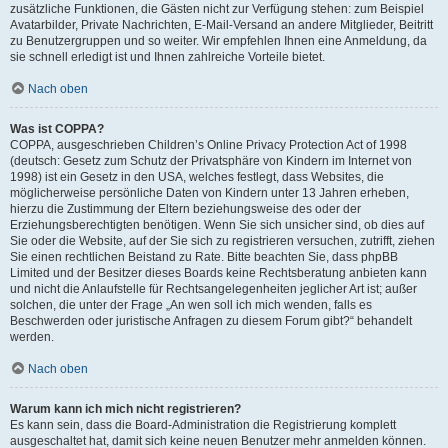
zusätzliche Funktionen, die Gästen nicht zur Verfügung stehen: zum Beispiel
Avatarbilder, Private Nachrichten, E-Mail-Versand an andere Mitglieder, Beitritt
zu Benutzergruppen und so weiter. Wir empfehlen Ihnen eine Anmeldung, da
sie schnell erledigt ist und Ihnen zahlreiche Vorteile bietet.
Nach oben
Was ist COPPA?
COPPA, ausgeschrieben Children’s Online Privacy Protection Act of 1998
(deutsch: Gesetz zum Schutz der Privatsphäre von Kindern im Internet von
1998) ist ein Gesetz in den USA, welches festlegt, dass Websites, die
möglicherweise persönliche Daten von Kindern unter 13 Jahren erheben,
hierzu die Zustimmung der Eltern beziehungsweise des oder der
Erziehungsberechtigten benötigen. Wenn Sie sich unsicher sind, ob dies auf
Sie oder die Website, auf der Sie sich zu registrieren versuchen, zutrifft, ziehen
Sie einen rechtlichen Beistand zu Rate. Bitte beachten Sie, dass phpBB
Limited und der Besitzer dieses Boards keine Rechtsberatung anbieten kann
und nicht die Anlaufstelle für Rechtsangelegenheiten jeglicher Art ist; außer
solchen, die unter der Frage „An wen soll ich mich wenden, falls es
Beschwerden oder juristische Anfragen zu diesem Forum gibt?“ behandelt
werden.
Nach oben
Warum kann ich mich nicht registrieren?
Es kann sein, dass die Board-Administration die Registrierung komplett
ausgeschaltet hat, damit sich keine neuen Benutzer mehr anmelden können.