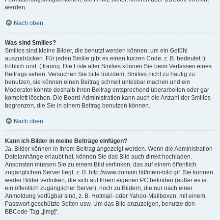
werden.
Nach oben
Was sind Smilies?
Smilies sind kleine Bilder, die benutzt werden können, um ein Gefühl
auszudrücken. Für jeden Smilie gibt es einen kurzen Code, z. B. bedeutet :)
fröhlich und :( traurig. Die Liste aller Smilies können Sie beim Verfassen eines
Beitrags sehen. Versuchen Sie bitte trotzdem, Smilies nicht zu häufig zu
benutzen, sie können einen Beitrag schnell unlesbar machen und ein
Moderator könnte deshalb Ihren Beitrag entsprechend überarbeiten oder gar
komplett löschen. Die Board-Administration kann auch die Anzahl der Smilies
begrenzen, die Sie in einem Beitrag benutzen können.
Nach oben
Kann ich Bilder in meine Beiträge einfügen?
Ja, Bilder können in Ihrem Beitrag angezeigt werden. Wenn die Administration
Dateianhänge erlaubt hat, können Sie das Bild auch direkt hochladen.
Ansonsten müssen Sie zu einem Bild verlinken, das auf einem öffentlich
zugänglichen Server liegt, z. B. http://www.domain.tld/mein-bild.gif. Sie können
weder Bilder verlinken, die sich auf Ihrem eigenen PC befinden (außer es ist
ein öffentlich zugänglicher Server), noch zu Bildern, die nur nach einer
Anmeldung verfügbar sind, z. B. Hotmail- oder Yahoo-Mailboxen, mit einem
Passwort geschützte Seiten usw. Um das Bild anzuzeigen, benutze den
BBCode-Tag „[img]“.