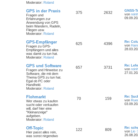
Moderator:
Roland
GPS in der Praxis
GNSS-Tr
375
2632
von
rein
Fragen und
09.09.20
Erfahrungen zur
Anwendung von GPS
beim Wandern, Radeln,
Fliegen usw.
Moderator:
Roland
GPS-Empfänger
Re: Col
625
4396
von
Hans
Fragen zu GPS-
28.03.20
Empfängern und alles
was damit zu tun hat.
Moderator:
Roland
GPS und Software
Re: Lef
657
3731
von
rein
Fragen und Hinweise zu
27.01.20
Software, die mit dem
Thema GPS zu tun hat.
Egal ob PC oder
Handheld.
Moderator:
Roland
Flohmarkt
Re: Suc
70
159
von
Rued
Wer etwas zu kaufen
03.09.20
sucht oder verkaufen
will, darf hier eine
"Kleinanzeige"
aufgeben.
Moderator:
Roland
Off-Topic
Re: sch
122
809
von
Lio
Hier passt alles rein,
26.08.20
was sonst nirgendwo