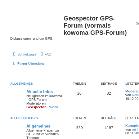
Geospector GPS-
Forum (vormals
kowoma GPS-Forum)
Diskussionen rund um GPS
Schnellzugriff
FAQ
Foren-Übersicht
ALLGEMEINES
THEMEN
BEITRÄGE
LETZTER
Aktuelle Infos
Moderato
20
32
von
Rola
Neuigkeiten im kowoma
19.12.20
- GPS Forum
Moderatoren:
Geospector
,
Roland
ALLES ÜBER GPS
THEMEN
BEITRÄGE
LETZTER
Allgemeines
Kartenb
539
4197
von
rein
Allgemeine Fragen zu
08.11.20
GPS und verwandten
Themen