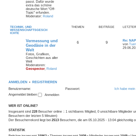
passt. Dafür wurde
extra das schöne
deutsche Wort "Off-
Topic" erfunden.
Moderator:
Roland
TECHNIK- UND
THEMEN
BEITRÄGE
LETZTER
WISSENSCHAFTSGESCH
ICHTE
Vermessung und
Re: NAP
6
9
von
Tuen
Geodäsie in der
29.06.20
Welt
Fotos, Grafiken,
Geschichten aus aller
Welt
Moderatoren:
Geospector
,
Roland
ANMELDEN
•
REGISTRIEREN
Benutzername:
Passwort:
Ich habe mein
Angemeldet bleiben
WER IST ONLINE?
Insgesamt sind
228
Besucher online :: 1 sichtbares Mitglied, 0 unsichtbare Mitglieder
Besuchern der letzten 5 Minuten)
Der Besucherrekord liegt bei
2513
Besuchern, die am 05.10.2025 - 13:04 gleichzeitig o
STATISTIK
Beiträge insgesamt
15962
• Themen insgesamt
2409
• Mitglieder insgesamt
1049
• Uns