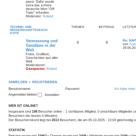
passt. Dafür wurde
extra das schöne
deutsche Wort "Off-
Topic" erfunden.
Moderator:
Roland
TECHNIK- UND
THEMEN
BEITRÄGE
LETZTER
WISSENSCHAFTSGESCH
ICHTE
Vermessung und
Re: NAP
6
9
von
Tuen
Geodäsie in der
29.06.20
Welt
Fotos, Grafiken,
Geschichten aus aller
Welt
Moderatoren:
Geospector
,
Roland
ANMELDEN
•
REGISTRIEREN
Benutzername:
Passwort:
Ich habe mein
Angemeldet bleiben
WER IST ONLINE?
Insgesamt sind
198
Besucher online :: 1 sichtbares Mitglied, 0 unsichtbare Mitglieder
Besuchern der letzten 5 Minuten)
Der Besucherrekord liegt bei
2513
Besuchern, die am 05.10.2025 - 13:04 gleichzeitig o
STATISTIK
Beiträge insgesamt
15962
• Themen insgesamt
2409
• Mitglieder insgesamt
1049
• Uns