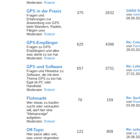
Moderator:
Roland
GPS in der Praxis
GNSS-Tr
375
2632
von
rein
Fragen und
09.09.20
Erfahrungen zur
Anwendung von GPS
beim Wandern, Radeln,
Fliegen usw.
Moderator:
Roland
GPS-Empfänger
Re: Col
625
4396
von
Hans
Fragen zu GPS-
28.03.20
Empfängern und alles
was damit zu tun hat.
Moderator:
Roland
GPS und Software
Re: Lef
657
3731
von
rein
Fragen und Hinweise zu
27.01.20
Software, die mit dem
Thema GPS zu tun hat.
Egal ob PC oder
Handheld.
Moderator:
Roland
Flohmarkt
Re: Suc
70
159
von
Rued
Wer etwas zu kaufen
03.09.20
sucht oder verkaufen
will, darf hier eine
"Kleinanzeige"
aufgeben.
Moderator:
Roland
Off-Topic
Re: sch
122
809
von
Lio
Hier passt alles rein,
26.08.20
was sonst nirgendwo