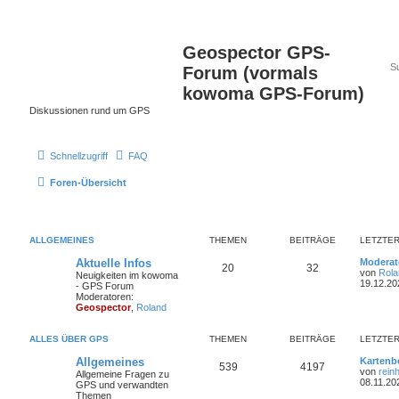
Geospector GPS-
Forum (vormals
kowoma GPS-Forum)
Diskussionen rund um GPS
Schnellzugriff
FAQ
Foren-Übersicht
ALLGEMEINES
THEMEN
BEITRÄGE
LETZTER
Aktuelle Infos
Moderato
20
32
von
Rola
Neuigkeiten im kowoma
19.12.20
- GPS Forum
Moderatoren:
Geospector
,
Roland
ALLES ÜBER GPS
THEMEN
BEITRÄGE
LETZTER
Allgemeines
Kartenb
539
4197
von
rein
Allgemeine Fragen zu
08.11.20
GPS und verwandten
Themen