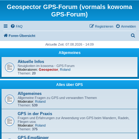
Geospector GPS-Forum (vormals kowoma
GPS-Forum)
FAQ
Registrieren
Anmelden
S
Foren-Übersicht
u
Aktuelle Zeit: 07.08.2026 - 14:09
c
Allgemeines
h
Aktuelle Infos
e
Neuigkeiten im kowoma - GPS Forum
Moderatoren:
Geospector
,
Roland
Themen:
20
Alles über GPS
Allgemeines
Allgemeine Fragen zu GPS und verwandten Themen
Moderator:
Roland
Themen:
539
GPS in der Praxis
Fragen und Erfahrungen zur Anwendung von GPS beim Wandern, Radeln,
Fliegen usw.
Moderator:
Roland
Themen:
375
GPS-Empfänger