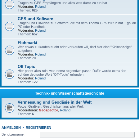
Fragen zu GPS-Empfängern und alles was damit zu tun hat.
Moderator:
Roland
Themen:
625
GPS und Software
Fragen und Hinweise zu Software, die mit dem Thema GPS zu tun hat. Egal ob
PC oder Handheld.
Moderator:
Roland
Themen:
657
Flohmarkt
Wer etwas zu kaufen sucht oder verkaufen will, darf hier eine "Kleinanzeige"
aufgeben.
Moderator:
Roland
Themen:
70
Off-Topic
Hier passt alles rein, was sonst nirgendwo passt. Dafür wurde extra das
schöne deutsche Wort "Off-Topic" erfunden.
Moderator:
Roland
Themen:
122
Technik- und Wissenschaftsgeschichte
Vermessung und Geodäsie in der Welt
Fotos, Grafiken, Geschichten aus aller Welt
Moderatoren:
Geospector
,
Roland
Themen:
6
ANMELDEN
•
REGISTRIEREN
Benutzername: