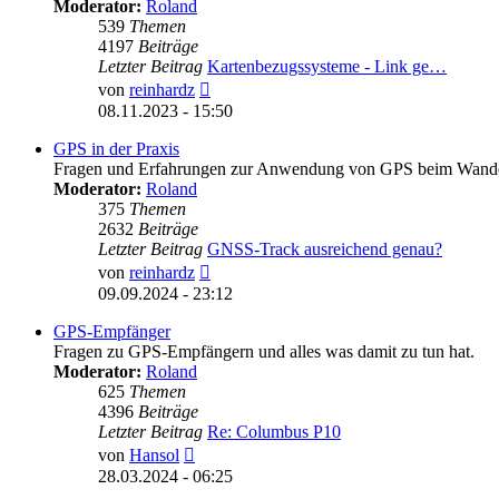
Moderator:
Roland
539
Themen
4197
Beiträge
Letzter Beitrag
Kartenbezugssysteme - Link ge…
Neuester
von
reinhardz
Beitrag
08.11.2023 - 15:50
GPS in der Praxis
Fragen und Erfahrungen zur Anwendung von GPS beim Wander
Moderator:
Roland
375
Themen
2632
Beiträge
Letzter Beitrag
GNSS-Track ausreichend genau?
Neuester
von
reinhardz
Beitrag
09.09.2024 - 23:12
GPS-Empfänger
Fragen zu GPS-Empfängern und alles was damit zu tun hat.
Moderator:
Roland
625
Themen
4396
Beiträge
Letzter Beitrag
Re: Columbus P10
Neuester
von
Hansol
Beitrag
28.03.2024 - 06:25