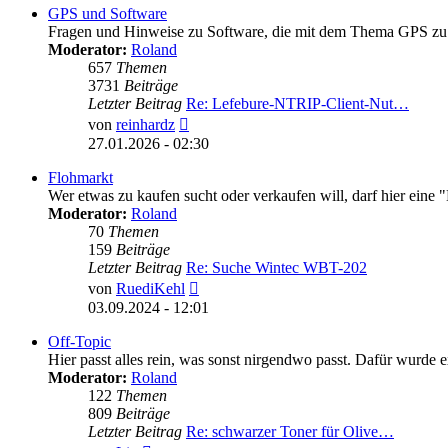
GPS und Software
Fragen und Hinweise zu Software, die mit dem Thema GPS zu 
Moderator:
Roland
657
Themen
3731
Beiträge
Letzter Beitrag
Re: Lefebure-NTRIP-Client-Nut…
Neuester
von
reinhardz
Beitrag
27.01.2026 - 02:30
Flohmarkt
Wer etwas zu kaufen sucht oder verkaufen will, darf hier eine 
Moderator:
Roland
70
Themen
159
Beiträge
Letzter Beitrag
Re: Suche Wintec WBT-202
Neuester
von
RuediKehl
Beitrag
03.09.2024 - 12:01
Off-Topic
Hier passt alles rein, was sonst nirgendwo passt. Dafür wurde 
Moderator:
Roland
122
Themen
809
Beiträge
Letzter Beitrag
Re: schwarzer Toner für Olive…