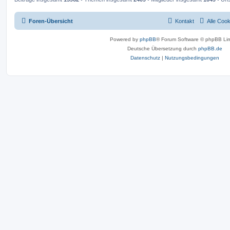
Foren-Übersicht
Kontakt
Alle Coo
Powered by
phpBB
® Forum Software © phpBB Lim
Deutsche Übersetzung durch
phpBB.de
Datenschutz
|
Nutzungsbedingungen