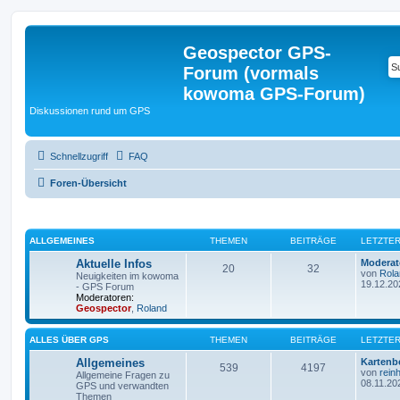
Geospector GPS-
Forum (vormals
kowoma GPS-Forum)
Diskussionen rund um GPS
Schnellzugriff
FAQ
Foren-Übersicht
ALLGEMEINES
THEMEN
BEITRÄGE
LETZTER
Aktuelle Infos
Moderato
20
32
von
Rola
Neuigkeiten im kowoma
19.12.20
- GPS Forum
Moderatoren:
Geospector
,
Roland
ALLES ÜBER GPS
THEMEN
BEITRÄGE
LETZTER
Allgemeines
Kartenb
539
4197
von
rein
Allgemeine Fragen zu
08.11.20
GPS und verwandten
Themen