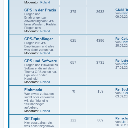
Moderator:
Roland
GPS in der Praxis
GNSS-Tr
375
2632
von
rein
Fragen und
09.09.20
Erfahrungen zur
Anwendung von GPS
beim Wandern, Radeln,
Fliegen usw.
Moderator:
Roland
GPS-Empfänger
Re: Col
625
4396
von
Hans
Fragen zu GPS-
28.03.20
Empfängern und alles
was damit zu tun hat.
Moderator:
Roland
GPS und Software
Re: Lef
657
3731
von
rein
Fragen und Hinweise zu
27.01.20
Software, die mit dem
Thema GPS zu tun hat.
Egal ob PC oder
Handheld.
Moderator:
Roland
Flohmarkt
Re: Suc
70
159
von
Rued
Wer etwas zu kaufen
03.09.20
sucht oder verkaufen
will, darf hier eine
"Kleinanzeige"
aufgeben.
Moderator:
Roland
Off-Topic
Re: sch
122
809
von
Lio
Hier passt alles rein,
26.08.20
was sonst nirgendwo