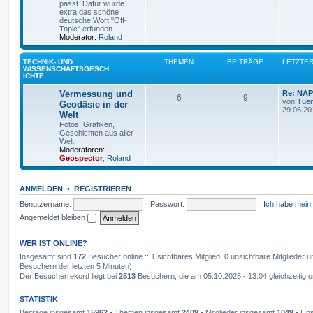
passt. Dafür wurde
extra das schöne
deutsche Wort "Off-
Topic" erfunden.
Moderator:
Roland
TECHNIK- UND
THEMEN
BEITRÄGE
LETZTER
WISSENSCHAFTSGESCH
ICHTE
Vermessung und
Re: NAP
6
9
von
Tuen
Geodäsie in der
29.06.20
Welt
Fotos, Grafiken,
Geschichten aus aller
Welt
Moderatoren:
Geospector
,
Roland
ANMELDEN
•
REGISTRIEREN
Benutzername:
Passwort:
Ich habe mein
Angemeldet bleiben
WER IST ONLINE?
Insgesamt sind
172
Besucher online :: 1 sichtbares Mitglied, 0 unsichtbare Mitglieder
Besuchern der letzten 5 Minuten)
Der Besucherrekord liegt bei
2513
Besuchern, die am 05.10.2025 - 13:04 gleichzeitig o
STATISTIK
Beiträge insgesamt
15962
• Themen insgesamt
2409
• Mitglieder insgesamt
1049
• Uns