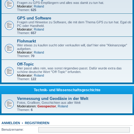
Fragen zu GPS-Empfängern und alles was damit zu tun hat.
Moderator:
Roland
Themen:
625
GPS und Software
Fragen und Hinweise zu Software, die mit dem Thema GPS zu tun hat. Egal ob
PC oder Handheld.
Moderator:
Roland
Themen:
657
Flohmarkt
Wer etwas zu kaufen sucht oder verkaufen will, darf hier eine "Kleinanzeige"
aufgeben.
Moderator:
Roland
Themen:
70
Off-Topic
Hier passt alles rein, was sonst nirgendwo passt. Dafür wurde extra das
schöne deutsche Wort "Off-Topic" erfunden.
Moderator:
Roland
Themen:
122
Technik- und Wissenschaftsgeschichte
Vermessung und Geodäsie in der Welt
Fotos, Grafiken, Geschichten aus aller Welt
Moderatoren:
Geospector
,
Roland
Themen:
6
ANMELDEN
•
REGISTRIEREN
Benutzername: