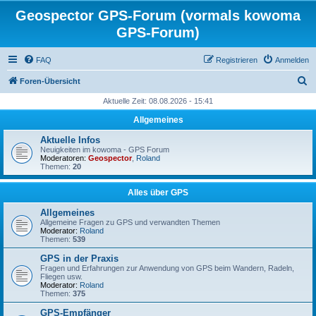
Geospector GPS-Forum (vormals kowoma
GPS-Forum)
FAQ
Registrieren
Anmelden
S
Foren-Übersicht
u
Aktuelle Zeit: 08.08.2026 - 15:41
c
Allgemeines
h
Aktuelle Infos
e
Neuigkeiten im kowoma - GPS Forum
Moderatoren:
Geospector
,
Roland
Themen:
20
Alles über GPS
Allgemeines
Allgemeine Fragen zu GPS und verwandten Themen
Moderator:
Roland
Themen:
539
GPS in der Praxis
Fragen und Erfahrungen zur Anwendung von GPS beim Wandern, Radeln,
Fliegen usw.
Moderator:
Roland
Themen:
375
GPS-Empfänger