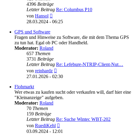
4396
Beiträge
Letzter Beitrag
Re: Columbus P10
Neuester
von
Hansol
Beitrag
28.03.2024 - 06:25
GPS und Software
Fragen und Hinweise zu Software, die mit dem Thema GPS
zu tun hat. Egal ob PC oder Handheld.
Moderator:
Roland
657
Themen
3731
Beiträge
Letzter Beitrag
Re: Lefebure-NTRIP-Client-Nut…
Neuester
von
reinhardz
Beitrag
27.01.2026 - 02:30
Flohmarkt
Wer etwas zu kaufen sucht oder verkaufen will, darf hier eine
"Kleinanzeige" aufgeben.
Moderator:
Roland
70
Themen
159
Beiträge
Letzter Beitrag
Re: Suche Wintec WBT-202
Neuester
von
RuediKehl
Beitrag
03.09.2024 - 12:01