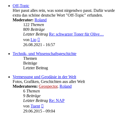
Off-Topic
Hier passt alles rein, was sonst nirgendwo passt. Dafür wurde
extra das schöne deutsche Wort "Off-Topic" erfunden.
Moderator:
Roland
122
Themen
809
Beiträge
Letzter Beitrag
Re: schwarzer Toner für Olive…
Neuester
von
Lio
Beitrag
26.08.2021 - 16:57
Technik- und Wissenschaftsgeschichte
Themen
Beiträge
Letzter Beitrag
Vermessung und Geodäsie in der Welt
Fotos, Grafiken, Geschichten aus aller Welt
Moderatoren:
Geospector
,
Roland
6
Themen
9
Beiträge
Letzter Beitrag
Re: NAP
Neuester
von
Tuent
Beitrag
29.06.2015 - 09:04