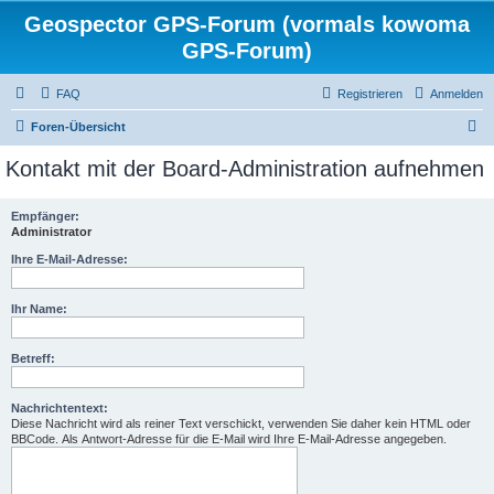
Geospector GPS-Forum (vormals kowoma
GPS-Forum)
FAQ
Registrieren
Anmelden
S
Foren-Übersicht
u
Kontakt mit der Board-Administration aufnehmen
c
h
Empfänger:
Administrator
e
Ihre E-Mail-Adresse:
Ihr Name:
Betreff:
Nachrichtentext:
Diese Nachricht wird als reiner Text verschickt, verwenden Sie daher kein HTML oder
BBCode. Als Antwort-Adresse für die E-Mail wird Ihre E-Mail-Adresse angegeben.