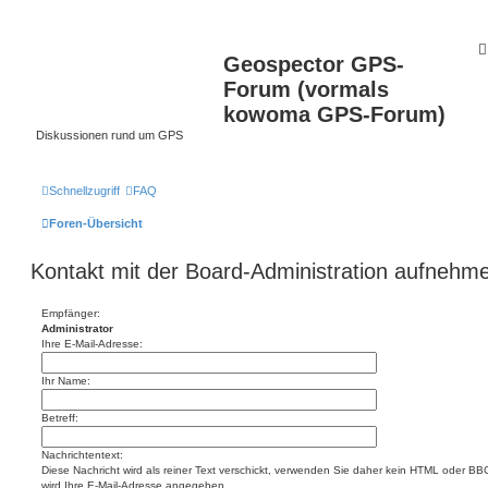
Geospector GPS-
Forum (vormals
kowoma GPS-Forum)
Diskussionen rund um GPS
Schnellzugriff
FAQ
Foren-Übersicht
Kontakt mit der Board-Administration aufnehm
Empfänger:
Administrator
Ihre E-Mail-Adresse:
Ihr Name:
Betreff:
Nachrichtentext:
Diese Nachricht wird als reiner Text verschickt, verwenden Sie daher kein HTML oder BBC
wird Ihre E-Mail-Adresse angegeben.