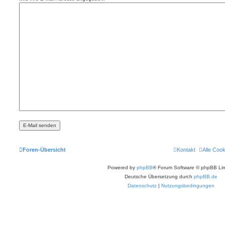
Foren-Übersicht
Kontakt
Alle Coo
Powered by
phpBB
® Forum Software © phpBB Lim
Deutsche Übersetzung durch
phpBB.de
Datenschutz
|
Nutzungsbedingungen