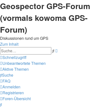
Geospector GPS-Forum
(vormals kowoma GPS-
Forum)
Diskussionen rund um GPS
Zum Inhalt
Erweiterte
Suche
Suche
Schnellzugriff
Unbeantwortete Themen
Aktive Themen
Suche
FAQ
Anmelden
Registrieren
Foren-Übersicht
Suche