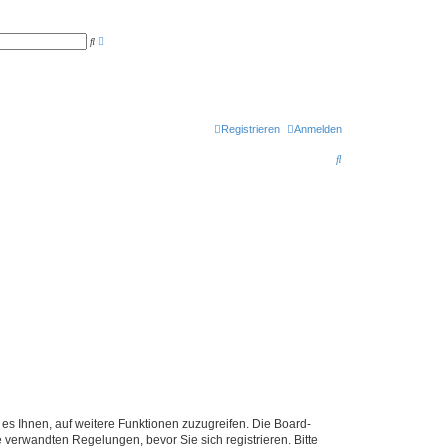
E
S
r
u
w
c
e
h
i
e
t
e
r
t
Registrieren
Anmelden
e
S
S
u
c
u
h
e
c
h
e
 es Ihnen, auf weitere Funktionen zuzugreifen. Die Board-
verwandten Regelungen, bevor Sie sich registrieren. Bitte