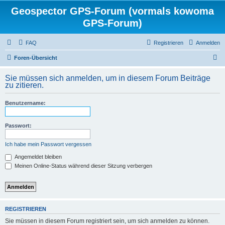
Geospector GPS-Forum (vormals kowoma
GPS-Forum)
FAQ
Registrieren
Anmelden
S
Foren-Übersicht
u
Sie müssen sich anmelden, um in diesem Forum Beiträge
c
zu zitieren.
h
Benutzername:
e
Passwort:
Ich habe mein Passwort vergessen
Angemeldet bleiben
Meinen Online-Status während dieser Sitzung verbergen
REGISTRIEREN
Sie müssen in diesem Forum registriert sein, um sich anmelden zu können.