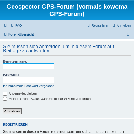
Geospector GPS-Forum (vormals kowoma
GPS-Forum)
FAQ
Registrieren
Anmelden
S
Foren-Übersicht
u
Sie müssen sich anmelden, um in diesem Forum auf
c
Beiträge zu antworten.
h
Benutzername:
e
Passwort:
Ich habe mein Passwort vergessen
Angemeldet bleiben
Meinen Online-Status während dieser Sitzung verbergen
REGISTRIEREN
Sie müssen in diesem Forum registriert sein, um sich anmelden zu können.