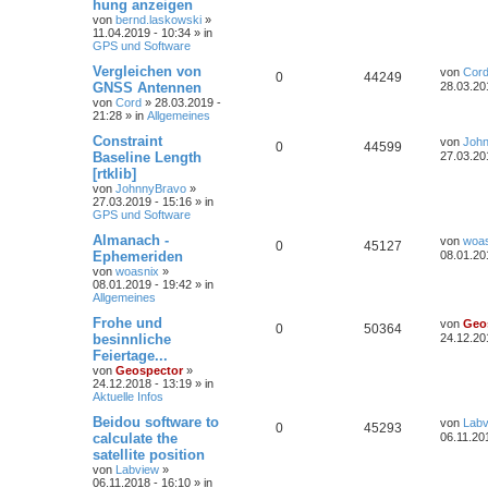
hung anzeigen
von
bernd.laskowski
»
11.04.2019 - 10:34 » in
GPS und Software
Vergleichen von
von
Cor
0
44249
GNSS Antennen
28.03.20
von
Cord
» 28.03.2019 -
21:28 » in
Allgemeines
Constraint
von
Joh
0
44599
Baseline Length
27.03.20
[rtklib]
von
JohnnyBravo
»
27.03.2019 - 15:16 » in
GPS und Software
Almanach -
von
woas
0
45127
Ephemeriden
08.01.20
von
woasnix
»
08.01.2019 - 19:42 » in
Allgemeines
Frohe und
von
Geo
0
50364
besinnliche
24.12.20
Feiertage...
von
Geospector
»
24.12.2018 - 13:19 » in
Aktuelle Infos
Beidou software to
von
Labv
0
45293
calculate the
06.11.20
satellite position
von
Labview
»
06.11.2018 - 16:10 » in