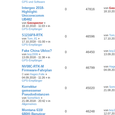
GPS und Software
Intergeo 2018-
von
Geo
0
47816
Highlight:
18.10.20
Unicorecomm
UB482
von
Geospector
»
18.10.2018 - 11:03 » in
GPS-Empfänger
S1216F8‐RTK
von
Tom
0
46596
von
Tom_81
»
17.10.20
17.10.2018 - 01:00 » in
GPS-Empfänger
Fake China Ublox?
von
boy
0
46450
von
boy2006
»
13.09.20
13.09.2018 - 11:38 » in
GPS-Empfänger
NV08C-RTK-M
von
Hage
0
46799
Firmware-Fahrplan
04.09.20
von
Hagen.Felix
»
04.09.2018 - 11:26 » in
GPS-Empfänger
Korrektur
von
Som
0
45020
gemessener
21.08.20
Pseudodistanzen
von
SomeNick
»
21.08.2018 - 20:42 » in
Allgemeines
Montana 610/
von
boy
0
46248
680(t) Benutzer
12.07.20