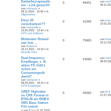
Kartenbezugssyste
von
rein
0
69451
me - Link gesucht!
08.11.20
von
reinhardz
»
08.11.2023 - 15:50 » in
Allgemeines
Etrex 20
von
masa
0
41065
zurücksetzen??
10.02.20
von
masanella
»
10.02.2022 - 13:42 » in
GPS und Software
Moderator Roland
von
Rola
0
75865
war hier ...
19.12.20
von
Roland
»
19.12.2021 - 13:10 » in
Aktuelle Infos
Dual-frequency-
von
rein
0
43060
Empfänger, z. B.
08.04.20
ublox F9: Gibt's
schon ein
Consumergerät
damit?
von
reinhardz
»
08.04.2021 - 18:15 » in
GPS-Empfänger
GREF Highrates
von
B14
0
45083
im CRX Format in
21.07.20
RTKLIB als RINEX
OBS Base Station
File nutzen
von
B14
» 21.07.2020