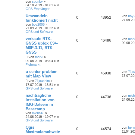
von
spunky
»
04.10.2019 - 01:01 » in
GPS-Empfänger
Umwandeln
von
boy
0
43952
funktioniert nicht
27.09.20
von
boy2006
»
27.09.2019 - 01:32 » in
GPS und Software
verkaufe RTK-
von
mark
0
46486
GNSS ublox C94-
09.08.20
M8P-3-11, RTK
GNSS
von
marki
»
09.08.2019 - 08:04 » in
Flohmarkt
u-center problem
von
71jo
0
45938
mit Map View
17.07.20
von
71joachim
»
17.07.2019 - 13:51 » in
GPS und Software
nachträgliche
von
mic
0
44736
Installation von
24.06.20
IMG-Dateein in
Basecamp
von
micha46
»
24.06.2019 - 19:07 » in
GPS und Software
Qgis
von
bern
0
44574
Maximalamabweic
11.04.20