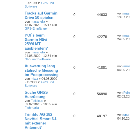
- 00:10 » in
GPS und
Software
Tracks auf Garmin
von
masa
0
44633
Drive 50 spielen
13.07.20
von
masanella
»
13.07.2020 - 15:17 » in
GPS-Empfänger
POI`s beim
von
masa
0
42278
Garmin Nüvi
24.05.20
2599LMT
ausblenden?
von
masanella
»
24.05.2020 - 12:34 » in
GPS und Software
Auswertung lang
von
miw
0
41881
statische Messung
04.05.20
im Postprocessing
von
miwa
» 04.05.2020
- 15:30 » in
GPS und
Software
Suche GNSS
von
Feli
0
56890
Ausrüstung
02.02.20
von
Felicious
»
02.02.2020 - 10:35 » in
Flohmarkt
Trimble AG-382
von
spu
0
48197
NovAtel Smart 6-L
04.10.20
mit externer
Antenne?