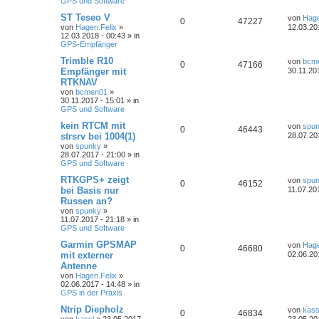
GPS und Software
ST Teseo V
von
Hage
0
47227
von
Hagen.Felix
»
12.03.20
12.03.2018 - 00:43 » in
GPS-Empfänger
Trimble R10
von
bcm
0
47166
Empfänger mit
30.11.20
RTKNAV
von
bcmen01
»
30.11.2017 - 15:01 » in
GPS und Software
kein RTCM mit
von
spu
0
46443
strsrv bei 1004(1)
28.07.20
von
spunky
»
28.07.2017 - 21:00 » in
GPS und Software
RTKGPS+ zeigt
von
spu
0
46152
bei Basis nur
11.07.20
Russen an?
von
spunky
»
11.07.2017 - 21:18 » in
GPS und Software
Garmin GPSMAP
von
Hage
0
46680
mit externer
02.06.20
Antenne
von
Hagen.Felix
»
02.06.2017 - 14:48 » in
GPS in der Praxis
Ntrip Diepholz
von
kass
0
46834