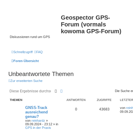
Geospector GPS-
Forum (vormals
kowoma GPS-Forum)
Diskussionen rund um GPS
Schnellzugriff
FAQ
Foren-Übersicht
Unbeantwortete Themen
Zur erweiterten Suche
Suche
Erweiterte Suche
Die Suche e
THEMEN
ANTWORTEN
ZUGRIFFE
LETZTER
GNSS-Track
von
rein
0
43683
ausreichend
09.09.20
genau?
von
reinhardz
»
09.09.2024 - 23:12 » in
GPS in der Praxis