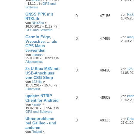
von
kassl
» 23.05.2017
23.05.20
- 12:12 » in
GPS und
Software
GNSS PPK mit
von
Nic
0
47156
RTKLib
18.05.20
von
NickZhu
»
18.05.2017 - 11:12 » in
GPS und Software
Garmin Edge,
von
map
0
47499
Vivoactive, ... als
25.03.20
GPS Maus
verwenden
von
mappet
»
25.03.2017 - 10:29 » in
Allgemeines
2x U-Blox M8N mit
von
123-f
0
49430
USB-Anschluss
11.03.20
von CSG-Shop
von
123-flip
»
11.03.2017 - 15:48 » in
Flohmarkt
update: NTRIP
von
kann
0
48608
Client for Android
19.02.20
von
kannix
»
19.02.2017 - 09:47 » in
GPS und Software
Uhrenprobleme
von
Rola
0
49313
bei Galileo - und
27.01.20
anderen
von
Roland
»