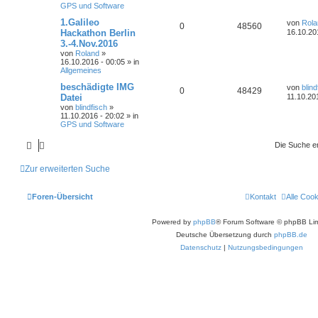
GPS und Software
1.Galileo
von
Rola
0
48560
Hackathon Berlin
16.10.20
3.-4.Nov.2016
von
Roland
»
16.10.2016 - 00:05 » in
Allgemeines
beschädigte IMG
von
blind
0
48429
Datei
11.10.20
von
blindfisch
»
11.10.2016 - 20:02 » in
GPS und Software
Die Suche e
Zur erweiterten Suche
Foren-Übersicht
Kontakt
Alle Coo
Powered by
phpBB
® Forum Software © phpBB Lim
Deutsche Übersetzung durch
phpBB.de
Datenschutz
|
Nutzungsbedingungen