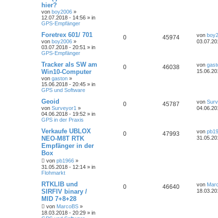
hier?
von
boy2006
»
12.07.2018 - 14:56 » in
GPS-Empfänger
Foretrex 601/ 701
von
boy
0
45974
von
boy2006
»
03.07.20
03.07.2018 - 20:51 » in
GPS-Empfänger
Tracker als SW am
von
gast
0
46038
Win10-Computer
15.06.20
von
gaston
»
15.06.2018 - 20:45 » in
GPS und Software
Geoid
von
Surv
0
45787
von
Surveyor1
»
04.06.20
04.06.2018 - 19:52 » in
GPS in der Praxis
Verkaufe UBLOX
von
pb1
0
47993
NEO-M8T RTK
31.05.20
Empfänger in der
Box
von
pb1966
»
31.05.2018 - 12:14 » in
Flohmarkt
RTKLIB und
von
Mar
0
46640
SIRFIV binary /
18.03.20
MID 7+8+28
von
MarcoBS
»
18.03.2018 - 20:29 » in