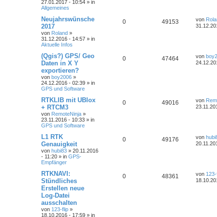
27.01.2017 - 10:54 » in
Allgemeines
Neujahrswünsche
von
Rola
0
49153
2017
31.12.20
von
Roland
»
31.12.2016 - 14:57 » in
Aktuelle Infos
(Qgis?) GPS/ Geo
von
boy
0
47464
Daten in X Y
24.12.20
exportieren?
von
boy2006
»
24.12.2016 - 02:39 » in
GPS und Software
RTKLIB mit UBlox
von
Remo
0
49016
+ RTCM3
23.11.20
von
RemoteNinja
»
23.11.2016 - 10:33 » in
GPS und Software
L1 RTK
von
hubi
0
49176
Genauigkeit
20.11.20
von
hubi83
» 20.11.2016
- 11:20 » in
GPS-
Empfänger
RTKNAVI:
von
123-f
0
48361
Stündliches
18.10.20
Erstellen neue
Log-Datei
ausschalten
von
123-flip
»
18.10.2016 - 17:59 » in