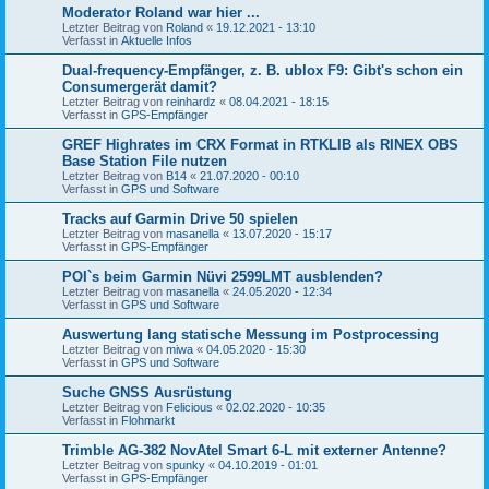
Moderator Roland war hier ...
Letzter Beitrag von
Roland
«
19.12.2021 - 13:10
Verfasst in
Aktuelle Infos
Dual-frequency-Empfänger, z. B. ublox F9: Gibt's schon ein
Consumergerät damit?
Letzter Beitrag von
reinhardz
«
08.04.2021 - 18:15
Verfasst in
GPS-Empfänger
GREF Highrates im CRX Format in RTKLIB als RINEX OBS
Base Station File nutzen
Letzter Beitrag von
B14
«
21.07.2020 - 00:10
Verfasst in
GPS und Software
Tracks auf Garmin Drive 50 spielen
Letzter Beitrag von
masanella
«
13.07.2020 - 15:17
Verfasst in
GPS-Empfänger
POI`s beim Garmin Nüvi 2599LMT ausblenden?
Letzter Beitrag von
masanella
«
24.05.2020 - 12:34
Verfasst in
GPS und Software
Auswertung lang statische Messung im Postprocessing
Letzter Beitrag von
miwa
«
04.05.2020 - 15:30
Verfasst in
GPS und Software
Suche GNSS Ausrüstung
Letzter Beitrag von
Felicious
«
02.02.2020 - 10:35
Verfasst in
Flohmarkt
Trimble AG-382 NovAtel Smart 6-L mit externer Antenne?
Letzter Beitrag von
spunky
«
04.10.2019 - 01:01
Verfasst in
GPS-Empfänger