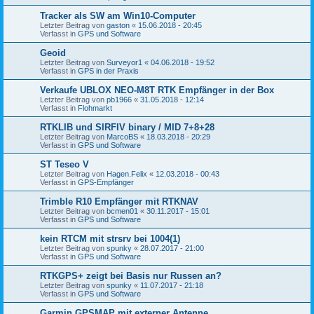
Tracker als SW am Win10-Computer
Letzter Beitrag von
gaston
«
15.06.2018 - 20:45
Verfasst in
GPS und Software
Geoid
Letzter Beitrag von
Surveyor1
«
04.06.2018 - 19:52
Verfasst in
GPS in der Praxis
Verkaufe UBLOX NEO-M8T RTK Empfänger in der Box
Letzter Beitrag von
pb1966
«
31.05.2018 - 12:14
Verfasst in
Flohmarkt
RTKLIB und SIRFIV binary / MID 7+8+28
Letzter Beitrag von
MarcoBS
«
18.03.2018 - 20:29
Verfasst in
GPS und Software
ST Teseo V
Letzter Beitrag von
Hagen.Felix
«
12.03.2018 - 00:43
Verfasst in
GPS-Empfänger
Trimble R10 Empfänger mit RTKNAV
Letzter Beitrag von
bcmen01
«
30.11.2017 - 15:01
Verfasst in
GPS und Software
kein RTCM mit strsrv bei 1004(1)
Letzter Beitrag von
spunky
«
28.07.2017 - 21:00
Verfasst in
GPS und Software
RTKGPS+ zeigt bei Basis nur Russen an?
Letzter Beitrag von
spunky
«
11.07.2017 - 21:18
Verfasst in
GPS und Software
Garmin GPSMAP mit externer Antenne