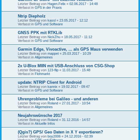
Letzter Beitrag von
Hagen.Felix
«
02.06.2017 - 14:48
Verfasst in
GPS in der Praxis
Ntrip Diepholz
Letzter Beitrag von
kassl
«
23.05.2017 - 12:12
Verfasst in
GPS und Software
GNSS PPK mit RTKLib
Letzter Beitrag von
NickZhu
«
18.05.2017 - 11:12
Verfasst in
GPS und Software
Garmin Edge, Vivoactive, ... als GPS Maus verwenden
Letzter Beitrag von
mappet
«
25.03.2017 - 10:29
Verfasst in
Allgemeines
2x U-Blox M8N mit USB-Anschluss von CSG-Shop
Letzter Beitrag von
123-flip
«
11.03.2017 - 15:48
Verfasst in
Flohmarkt
update: NTRIP Client for Android
Letzter Beitrag von
kannix
«
19.02.2017 - 09:47
Verfasst in
GPS und Software
Uhrenprobleme bei Galileo - und anderen
Letzter Beitrag von
Roland
«
27.01.2017 - 10:54
Verfasst in
Allgemeines
Neujahrswünsche 2017
Letzter Beitrag von
Roland
«
31.12.2016 - 14:57
Verfasst in
Aktuelle Infos
(Qgis?) GPS/ Geo Daten in X Y exportieren?
Letzter Beitrag von
boy2006
«
24.12.2016 - 02:39
Verfasst in
GPS und Software