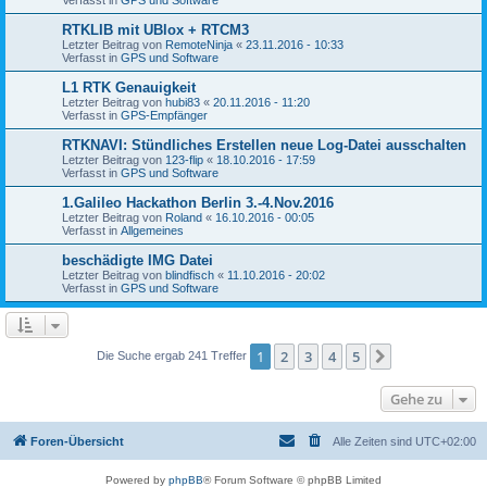
RTKLIB mit UBlox + RTCM3
Letzter Beitrag von
RemoteNinja
«
23.11.2016 - 10:33
Verfasst in
GPS und Software
L1 RTK Genauigkeit
Letzter Beitrag von
hubi83
«
20.11.2016 - 11:20
Verfasst in
GPS-Empfänger
RTKNAVI: Stündliches Erstellen neue Log-Datei ausschalten
Letzter Beitrag von
123-flip
«
18.10.2016 - 17:59
Verfasst in
GPS und Software
1.Galileo Hackathon Berlin 3.-4.Nov.2016
Letzter Beitrag von
Roland
«
16.10.2016 - 00:05
Verfasst in
Allgemeines
beschädigte IMG Datei
Letzter Beitrag von
blindfisch
«
11.10.2016 - 20:02
Verfasst in
GPS und Software
1
2
3
4
5
Nächste
Die Suche ergab 241 Treffer
Gehe zu
Foren-Übersicht
Alle Zeiten sind
UTC+02:00
Powered by
phpBB
® Forum Software © phpBB Limited