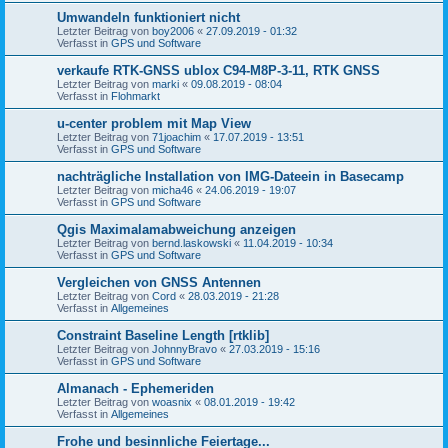
Umwandeln funktioniert nicht
Letzter Beitrag von
boy2006
«
27.09.2019 - 01:32
Verfasst in
GPS und Software
verkaufe RTK-GNSS ublox C94-M8P-3-11, RTK GNSS
Letzter Beitrag von
marki
«
09.08.2019 - 08:04
Verfasst in
Flohmarkt
u-center problem mit Map View
Letzter Beitrag von
71joachim
«
17.07.2019 - 13:51
Verfasst in
GPS und Software
nachträgliche Installation von IMG-Dateein in Basecamp
Letzter Beitrag von
micha46
«
24.06.2019 - 19:07
Verfasst in
GPS und Software
Qgis Maximalamabweichung anzeigen
Letzter Beitrag von
bernd.laskowski
«
11.04.2019 - 10:34
Verfasst in
GPS und Software
Vergleichen von GNSS Antennen
Letzter Beitrag von
Cord
«
28.03.2019 - 21:28
Verfasst in
Allgemeines
Constraint Baseline Length [rtklib]
Letzter Beitrag von
JohnnyBravo
«
27.03.2019 - 15:16
Verfasst in
GPS und Software
Almanach - Ephemeriden
Letzter Beitrag von
woasnix
«
08.01.2019 - 19:42
Verfasst in
Allgemeines
Frohe und besinnliche Feiertage...