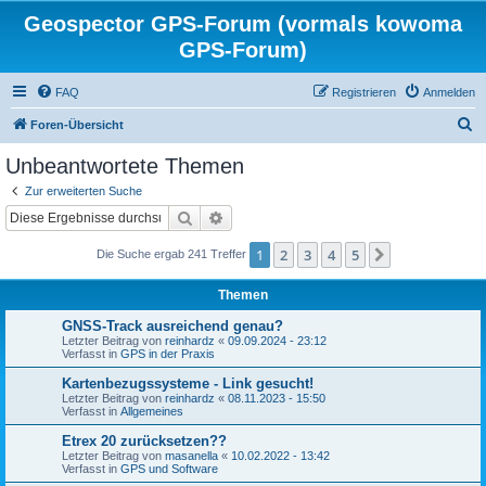
Geospector GPS-Forum (vormals kowoma
GPS-Forum)
FAQ
Registrieren
Anmelden
S
Foren-Übersicht
u
Unbeantwortete Themen
c
Zur erweiterten Suche
h
Suche
Erweiterte Suche
e
1
2
3
4
5
Nächste
Die Suche ergab 241 Treffer
Themen
GNSS-Track ausreichend genau?
Letzter Beitrag von
reinhardz
«
09.09.2024 - 23:12
Verfasst in
GPS in der Praxis
Kartenbezugssysteme - Link gesucht!
Letzter Beitrag von
reinhardz
«
08.11.2023 - 15:50
Verfasst in
Allgemeines
Etrex 20 zurücksetzen??
Letzter Beitrag von
masanella
«
10.02.2022 - 13:42
Verfasst in
GPS und Software