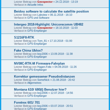
Letzter Beitrag von
Geospector
«
24.12.2018 - 13:19
Verfasst in
Aktuelle Infos
Beidou software to calculate the satellite position
Letzter Beitrag von
Labview
«
06.11.2018 - 16:10
Verfasst in
GPS und Software
Intergeo 2018-Highlight: Unicorecomm UB482
Letzter Beitrag von
Geospector
«
18.10.2018 - 11:03
Verfasst in
GPS-Empfänger
S1216F8‐RTK
Letzter Beitrag von
Tom_81
«
17.10.2018 - 01:00
Verfasst in
GPS-Empfänger
Fake China Ublox?
Letzter Beitrag von
boy2006
«
13.09.2018 - 11:38
Verfasst in
GPS-Empfänger
NV08C-RTK-M Firmware-Fahrplan
Letzter Beitrag von
Hagen.Felix
«
04.09.2018 - 11:26
Verfasst in
GPS-Empfänger
Korrektur gemessener Pseudodistanzen
Letzter Beitrag von
SomeNick
«
21.08.2018 - 20:42
Verfasst in
Allgemeines
Montana 610/ 680(t) Benutzer hier?
Letzter Beitrag von
boy2006
«
12.07.2018 - 14:56
Verfasst in
GPS-Empfänger
Foretrex 601/ 701
Letzter Beitrag von
boy2006
«
03.07.2018 - 20:51
Verfasst in
GPS-Empfänger