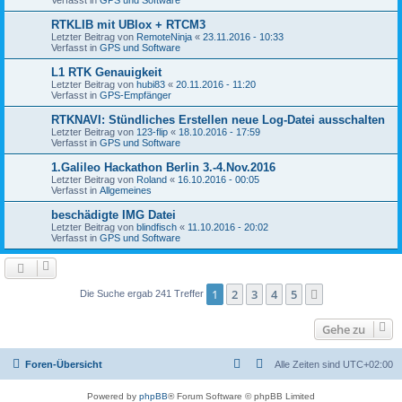
RTKLIB mit UBlox + RTCM3
Letzter Beitrag von
RemoteNinja
«
23.11.2016 - 10:33
Verfasst in
GPS und Software
L1 RTK Genauigkeit
Letzter Beitrag von
hubi83
«
20.11.2016 - 11:20
Verfasst in
GPS-Empfänger
RTKNAVI: Stündliches Erstellen neue Log-Datei ausschalten
Letzter Beitrag von
123-flip
«
18.10.2016 - 17:59
Verfasst in
GPS und Software
1.Galileo Hackathon Berlin 3.-4.Nov.2016
Letzter Beitrag von
Roland
«
16.10.2016 - 00:05
Verfasst in
Allgemeines
beschädigte IMG Datei
Letzter Beitrag von
blindfisch
«
11.10.2016 - 20:02
Verfasst in
GPS und Software
1
2
3
4
5
Nächste
Die Suche ergab 241 Treffer
Gehe zu
Foren-Übersicht
Alle Zeiten sind
UTC+02:00
Powered by
phpBB
® Forum Software © phpBB Limited