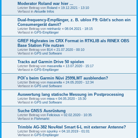
Moderator Roland war hier ...
Letzter Beitrag von
Roland
«
19.12.2021 - 13:10
Verfasst in
Aktuelle Infos
Dual-frequency-Empfänger, z. B. ublox F9: Gibt's schon ein
Consumergerät damit?
Letzter Beitrag von
reinhardz
«
08.04.2021 - 18:15
Verfasst in
GPS-Empfänger
GREF Highrates im CRX Format in RTKLIB als RINEX OBS
Base Station File nutzen
Letzter Beitrag von
B14
«
21.07.2020 - 00:10
Verfasst in
GPS und Software
Tracks auf Garmin Drive 50 spielen
Letzter Beitrag von
masanella
«
13.07.2020 - 15:17
Verfasst in
GPS-Empfänger
POI`s beim Garmin Nüvi 2599LMT ausblenden?
Letzter Beitrag von
masanella
«
24.05.2020 - 12:34
Verfasst in
GPS und Software
Auswertung lang statische Messung im Postprocessing
Letzter Beitrag von
miwa
«
04.05.2020 - 15:30
Verfasst in
GPS und Software
Suche GNSS Ausrüstung
Letzter Beitrag von
Felicious
«
02.02.2020 - 10:35
Verfasst in
Flohmarkt
Trimble AG-382 NovAtel Smart 6-L mit externer Antenne?
Letzter Beitrag von
spunky
«
04.10.2019 - 01:01
Verfasst in
GPS-Empfänger