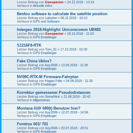
Letzter Beitrag von
Geospector
«
24.12.2018 - 13:19
Verfasst in
Aktuelle Infos
Beidou software to calculate the satellite position
Letzter Beitrag von
Labview
«
06.11.2018 - 16:10
Verfasst in
GPS und Software
Intergeo 2018-Highlight: Unicorecomm UB482
Letzter Beitrag von
Geospector
«
18.10.2018 - 11:03
Verfasst in
GPS-Empfänger
S1216F8‐RTK
Letzter Beitrag von
Tom_81
«
17.10.2018 - 01:00
Verfasst in
GPS-Empfänger
Fake China Ublox?
Letzter Beitrag von
boy2006
«
13.09.2018 - 11:38
Verfasst in
GPS-Empfänger
NV08C-RTK-M Firmware-Fahrplan
Letzter Beitrag von
Hagen.Felix
«
04.09.2018 - 11:26
Verfasst in
GPS-Empfänger
Korrektur gemessener Pseudodistanzen
Letzter Beitrag von
SomeNick
«
21.08.2018 - 20:42
Verfasst in
Allgemeines
Montana 610/ 680(t) Benutzer hier?
Letzter Beitrag von
boy2006
«
12.07.2018 - 14:56
Verfasst in
GPS-Empfänger
Foretrex 601/ 701
Letzter Beitrag von
boy2006
«
03.07.2018 - 20:51
Verfasst in
GPS-Empfänger