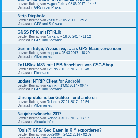
Letzter Beitrag von
Hagen.Felix
«
02.06.2017 - 14:48
Verfasst in
GPS in der Praxis
Ntrip Diepholz
Letzter Beitrag von
kassl
«
23.05.2017 - 12:12
Verfasst in
GPS und Software
GNSS PPK mit RTKLib
Letzter Beitrag von
NickZhu
«
18.05.2017 - 11:12
Verfasst in
GPS und Software
Garmin Edge, Vivoactive, ... als GPS Maus verwenden
Letzter Beitrag von
mappet
«
25.03.2017 - 10:29
Verfasst in
Allgemeines
2x U-Blox M8N mit USB-Anschluss von CSG-Shop
Letzter Beitrag von
123-flip
«
11.03.2017 - 15:48
Verfasst in
Flohmarkt
update: NTRIP Client for Android
Letzter Beitrag von
kannix
«
19.02.2017 - 09:47
Verfasst in
GPS und Software
Uhrenprobleme bei Galileo - und anderen
Letzter Beitrag von
Roland
«
27.01.2017 - 10:54
Verfasst in
Allgemeines
Neujahrswünsche 2017
Letzter Beitrag von
Roland
«
31.12.2016 - 14:57
Verfasst in
Aktuelle Infos
(Qgis?) GPS/ Geo Daten in X Y exportieren?
Letzter Beitrag von
boy2006
«
24.12.2016 - 02:39
Verfasst in
GPS und Software