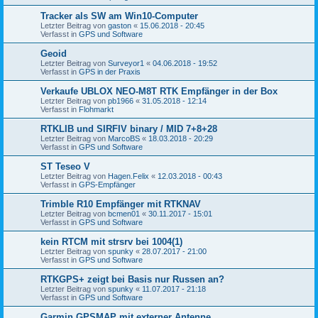
Tracker als SW am Win10-Computer
Letzter Beitrag von
gaston
«
15.06.2018 - 20:45
Verfasst in
GPS und Software
Geoid
Letzter Beitrag von
Surveyor1
«
04.06.2018 - 19:52
Verfasst in
GPS in der Praxis
Verkaufe UBLOX NEO-M8T RTK Empfänger in der Box
Letzter Beitrag von
pb1966
«
31.05.2018 - 12:14
Verfasst in
Flohmarkt
RTKLIB und SIRFIV binary / MID 7+8+28
Letzter Beitrag von
MarcoBS
«
18.03.2018 - 20:29
Verfasst in
GPS und Software
ST Teseo V
Letzter Beitrag von
Hagen.Felix
«
12.03.2018 - 00:43
Verfasst in
GPS-Empfänger
Trimble R10 Empfänger mit RTKNAV
Letzter Beitrag von
bcmen01
«
30.11.2017 - 15:01
Verfasst in
GPS und Software
kein RTCM mit strsrv bei 1004(1)
Letzter Beitrag von
spunky
«
28.07.2017 - 21:00
Verfasst in
GPS und Software
RTKGPS+ zeigt bei Basis nur Russen an?
Letzter Beitrag von
spunky
«
11.07.2017 - 21:18
Verfasst in
GPS und Software
Garmin GPSMAP mit externer Antenne