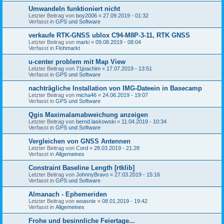
Umwandeln funktioniert nicht
Letzter Beitrag von
boy2006
«
27.09.2019 - 01:32
Verfasst in
GPS und Software
verkaufe RTK-GNSS ublox C94-M8P-3-11, RTK GNSS
Letzter Beitrag von
marki
«
09.08.2019 - 08:04
Verfasst in
Flohmarkt
u-center problem mit Map View
Letzter Beitrag von
71joachim
«
17.07.2019 - 13:51
Verfasst in
GPS und Software
nachträgliche Installation von IMG-Dateein in Basecamp
Letzter Beitrag von
micha46
«
24.06.2019 - 19:07
Verfasst in
GPS und Software
Qgis Maximalamabweichung anzeigen
Letzter Beitrag von
bernd.laskowski
«
11.04.2019 - 10:34
Verfasst in
GPS und Software
Vergleichen von GNSS Antennen
Letzter Beitrag von
Cord
«
28.03.2019 - 21:28
Verfasst in
Allgemeines
Constraint Baseline Length [rtklib]
Letzter Beitrag von
JohnnyBravo
«
27.03.2019 - 15:16
Verfasst in
GPS und Software
Almanach - Ephemeriden
Letzter Beitrag von
woasnix
«
08.01.2019 - 19:42
Verfasst in
Allgemeines
Frohe und besinnliche Feiertage...