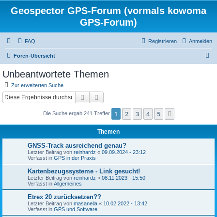
Geospector GPS-Forum (vormals kowoma
GPS-Forum)
FAQ
Registrieren
Anmelden
S
Foren-Übersicht
u
Unbeantwortete Themen
c
Zur erweiterten Suche
h
Suche
Erweiterte Suche
e
1
2
3
4
5
Nächste
Die Suche ergab 241 Treffer
Themen
GNSS-Track ausreichend genau?
Letzter Beitrag von
reinhardz
«
09.09.2024 - 23:12
Verfasst in
GPS in der Praxis
Kartenbezugssysteme - Link gesucht!
Letzter Beitrag von
reinhardz
«
08.11.2023 - 15:50
Verfasst in
Allgemeines
Etrex 20 zurücksetzen??
Letzter Beitrag von
masanella
«
10.02.2022 - 13:42
Verfasst in
GPS und Software