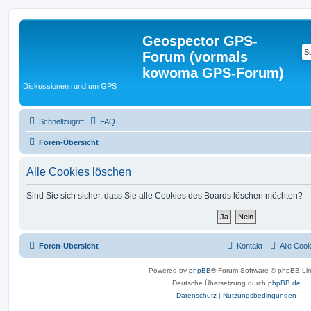
Geospector GPS-
Forum (vormals
kowoma GPS-Forum)
Diskussionen rund um GPS
Schnellzugriff
FAQ
Foren-Übersicht
Alle Cookies löschen
Sind Sie sich sicher, dass Sie alle Cookies des Boards löschen möchten?
Foren-Übersicht
Kontakt
Alle Coo
Powered by
phpBB
® Forum Software © phpBB Lim
Deutsche Übersetzung durch
phpBB.de
Datenschutz
|
Nutzungsbedingungen