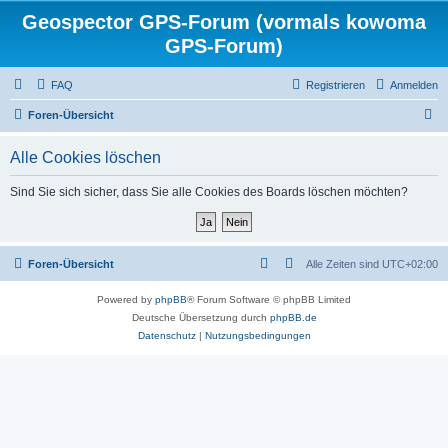
Geospector GPS-Forum (vormals kowoma
GPS-Forum)
FAQ
Registrieren
Anmelden
S
Foren-Übersicht
u
Alle Cookies löschen
c
h
Sind Sie sich sicher, dass Sie alle Cookies des Boards löschen möchten?
e
Foren-Übersicht
Alle Zeiten sind
UTC+02:00
Powered by
phpBB
® Forum Software © phpBB Limited
Deutsche Übersetzung durch
phpBB.de
Datenschutz
|
Nutzungsbedingungen