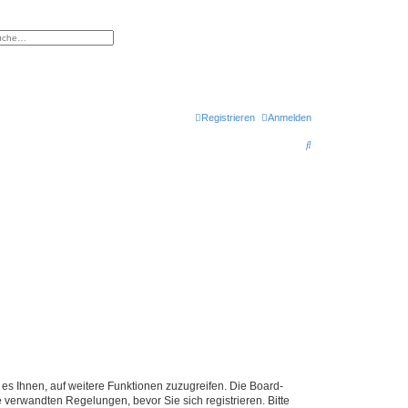
eiterte Suche
Registrieren
Anmelden
S
u
c
h
e
 es Ihnen, auf weitere Funktionen zuzugreifen. Die Board-
verwandten Regelungen, bevor Sie sich registrieren. Bitte