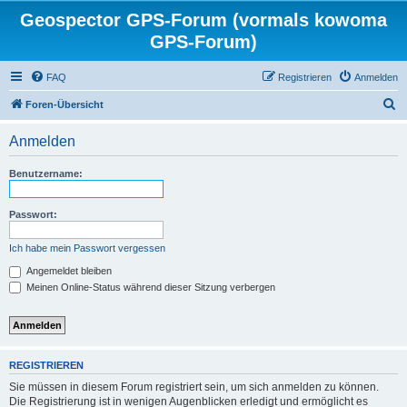
Geospector GPS-Forum (vormals kowoma
GPS-Forum)
FAQ
Registrieren
Anmelden
S
Foren-Übersicht
u
Anmelden
c
h
Benutzername:
e
Passwort:
Ich habe mein Passwort vergessen
Angemeldet bleiben
Meinen Online-Status während dieser Sitzung verbergen
REGISTRIEREN
Sie müssen in diesem Forum registriert sein, um sich anmelden zu können.
Die Registrierung ist in wenigen Augenblicken erledigt und ermöglicht es