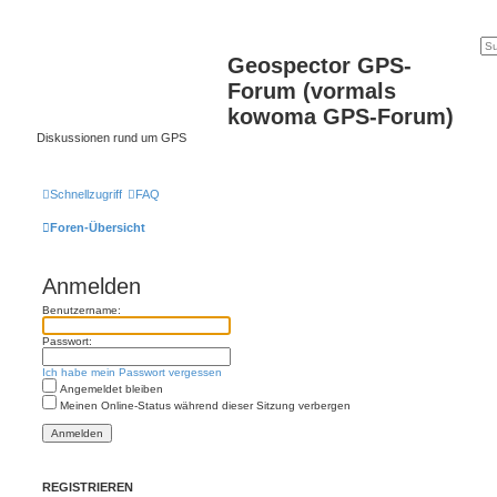
Geospector GPS-
Forum (vormals
kowoma GPS-Forum)
Diskussionen rund um GPS
Schnellzugriff
FAQ
Foren-Übersicht
Anmelden
Benutzername:
Passwort:
Ich habe mein Passwort vergessen
Angemeldet bleiben
Meinen Online-Status während dieser Sitzung verbergen
REGISTRIEREN