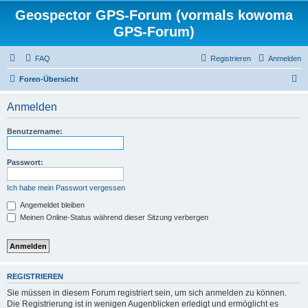
Geospector GPS-Forum (vormals kowoma
GPS-Forum)
FAQ
Registrieren
Anmelden
S
Foren-Übersicht
u
Anmelden
c
h
Benutzername:
e
Passwort:
Ich habe mein Passwort vergessen
Angemeldet bleiben
Meinen Online-Status während dieser Sitzung verbergen
REGISTRIEREN
Sie müssen in diesem Forum registriert sein, um sich anmelden zu können.
Die Registrierung ist in wenigen Augenblicken erledigt und ermöglicht es