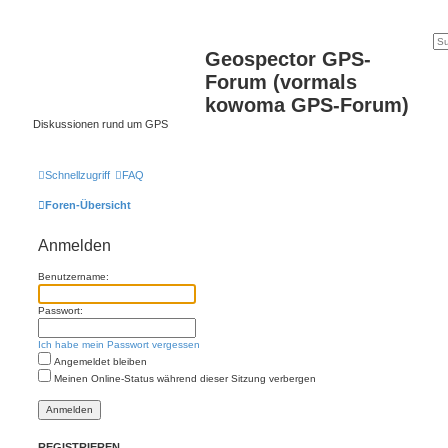
Geospector GPS-
Forum (vormals
kowoma GPS-Forum)
Diskussionen rund um GPS
Schnellzugriff
FAQ
Foren-Übersicht
Anmelden
Benutzername:
Passwort:
Ich habe mein Passwort vergessen
Angemeldet bleiben
Meinen Online-Status während dieser Sitzung verbergen
REGISTRIEREN