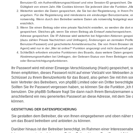
Benutzer-ID, ein Authentifizierungsschlüssel und eine Session-ID gespeichert. D
Gültigkeit von einem Jahr. Alle Cookies können Sie jederzeit über die Funktion „Al
Weiterhin werden die Daten gespeichert, die Sie bei der Registrierung, in Ihrem Pr
angeben. Für die Registrierung sind mindestens ein eindeutiger Benutzername, e
notwendig. Wenn durch den Betreiber weitere Daten als notwendig festgelegt wurde
ersichtlich.
Wenn Sie einen Beitrag oder eine private Nachricht erstellen, so werden die dor
gespeichert. Gleiches gilt, wenn Sie einen Beitrag als Entwurf zwischenspeichern. 
Adresse gespeichert. Die IP-Adresse wird weiterhin bei folgenden Aktionen gesp
(dazu zählen Private Nachrichten und Umfragen), Änderungen an zentralen Profild
Benutzer-Passwort) und gescheiterte Anmeldeversuche. Die von Ihrem Browser üb
Agent) wird nur in der „Wer ist online?“-Funktion angezeigt und nicht dauerhaft ge
Schließlich erfordern einzelne Funktionen des Boards, dass weitere Daten gespei
Abstimmungsverhalten bei Umfragen, der Gelesen-Status von Ihren Beiträgen oder
oder Benachrichtigungsfunktionen.
Ihr Passwort wird mit einer Einwege-Verschlüsselung (Hash) gespeichert, so
Ihnen empfohlen, dieses Passwort nicht auf einer Vielzahl von Webseiten z
Schlüssel zu Ihrem Benutzerkonto für das Board, also gehen Sie mit ihm s
kein Vertreter des Betreibers, von phpBB Limited oder ein Dritter berechtig
Sollten Sie Ihr Passwort vergessen haben, so können Sie die Funktion „Ic
benutzen. Die phpBB-Software fragt Sie dann nach Ihrem Benutzernamen u
anschließend ein neu generiertes Passwort an diese Adresse, mit dem Sie 
können.
GESTATTUNG DER DATENSPEICHERUNG
Sie gestatten dem Betreiber, die von Ihnen eingegebenen und oben näher s
um das Board betreiben und anbieten zu können.
Darüber hinaus ist der Betreiber berechtigt, im Rahmen einer Interessen