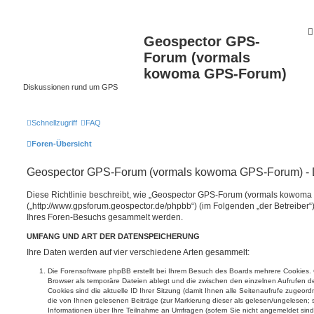
Geospector GPS-
Forum (vormals
kowoma GPS-Forum)
Diskussionen rund um GPS
Schnellzugriff
FAQ
Foren-Übersicht
Geospector GPS-Forum (vormals kowoma GPS-Forum) - 
Diese Richtlinie beschreibt, wie „Geospector GPS-Forum (vormals kowom
(„http://www.gpsforum.geospector.de/phpbb“) (im Folgenden „der Betreiber
Ihres Foren-Besuchs gesammelt werden.
UMFANG UND ART DER DATENSPEICHERUNG
Ihre Daten werden auf vier verschiedene Arten gesammelt:
Die Forensoftware phpBB erstellt bei Ihrem Besuch des Boards mehrere Cookies. Co
Browser als temporäre Dateien ablegt und die zwischen den einzelnen Aufrufen de
Cookies sind die aktuelle ID Ihrer Sitzung (damit Ihnen alle Seitenaufrufe zugeo
die von Ihnen gelesenen Beiträge (zur Markierung dieser als gelesen/ungelesen; 
Informationen über Ihre Teilnahme an Umfragen (sofern Sie nicht angemeldet sind