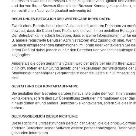
Interessen sowie den Interessen Dritter, Zeitpunkte von Zugriffen und Akti
und der von Ihrem Browser übermittelter Browser-Kennung zu speichern, s
zur rechtlichen Nachverfolgbarkeit notwendig ist.
REGELUNGEN BEZÜGLICH DER WEITERGABE IHRER DATEN
Zweck eines Boards ist es, einen Austausch mit anderen Personen zu ermög
bewusst, dass die Daten Ihres Profils und die von Ihnen erstellten Beiträge
Der Betreiber kann jedoch festlegen, dass einzelne Informationen nur für e
B. andere registrierte Benutzer, Administratoren etc.) zugänglich sind. We
Sie nach entsprechenden Informationen im Forum oder kontaktieren Sie den
Ihrem Profil ist dabei jedoch nur für den Betreiber und von ihm beauftragte
zugänglich.
Andere als die oben genannten Daten wird der Betreiber nur mit Ihrer Zust
gilt nicht, sofern er auf Grund gesetzlicher Regelungen zur Weitergabe der 
Strafverfolgungsbehörden) verpflichtet ist oder die Daten zur Durchsetzung r
sind.
GESTATTUNG DER KONTAKTAUFNAHME
Sie gestatten dem Betreiber darüber hinaus, Sie unter den von Ihnen ang
kontaktieren, sofern dies zur Übermittlung zentraler Informationen über das 
hinaus dürfen er und andere Benutzer Sie kontaktieren, sofern Sie dies in I
haben.
GELTUNGSBEREICH DIESER RICHTLINIE
Diese Richtlinie umfasst nur den Bereich der Seiten, die die phpBB-Softwar
anderen Bereichen seiner Software weitere personenbezogene Daten verarb
gesondert informieren.