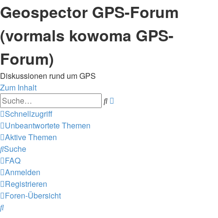
Geospector GPS-Forum
(vormals kowoma GPS-
Forum)
Diskussionen rund um GPS
Zum Inhalt
Erweiterte
Suche
Suche
Schnellzugriff
Unbeantwortete Themen
Aktive Themen
Suche
FAQ
Anmelden
Registrieren
Foren-Übersicht
Suche