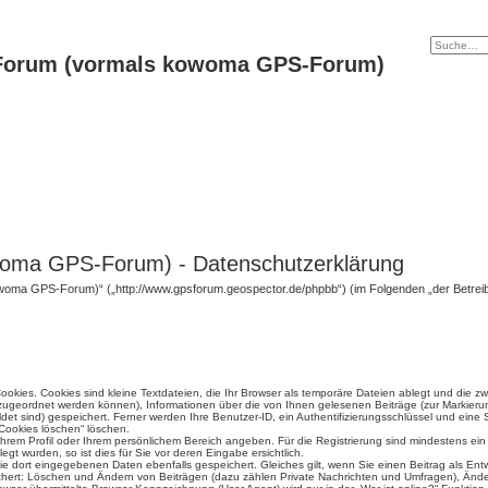
Forum (vormals kowoma GPS-Forum)
oma GPS-Forum) - Datenschutzerklärung
woma GPS-Forum)“ („http://www.gpsforum.geospector.de/phpbb“) (im Folgenden „der Betrei
okies. Cookies sind kleine Textdateien, die Ihr Browser als temporäre Dateien ablegt und die z
fe zugeordnet werden können), Informationen über die von Ihnen gelesenen Beiträge (zur Markieru
et sind) gespeichert. Ferner werden Ihre Benutzer-ID, ein Authentifizierungsschlüssel und eine
 Cookies löschen“ löschen.
n Ihrem Profil oder Ihrem persönlichem Bereich angeben. Für die Registrierung sind mindestens e
t wurden, so ist dies für Sie vor deren Eingabe ersichtlich.
die dort eingegebenen Daten ebenfalls gespeichert. Gleiches gilt, wenn Sie einen Beitrag als Ent
ichert: Löschen und Ändern von Beiträgen (dazu zählen Private Nachrichten und Umfragen), Änder