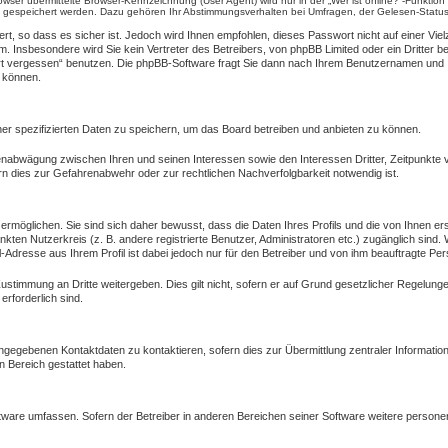
ser übermittelte Browser-Kennzeichnung (User Agent) wird nur in der „Wer ist online?“-Funktion
en gespeichert werden. Dazu gehören Ihr Abstimmungsverhalten bei Umfragen, der Gelesen-Status
rt, so dass es sicher ist. Jedoch wird Ihnen empfohlen, dieses Passwort nicht auf einer Vi
 Insbesondere wird Sie kein Vertreter des Betreibers, von phpBB Limited oder ein Dritter b
t vergessen“ benutzen. Die phpBB-Software fragt Sie dann nach Ihrem Benutzernamen und I
n können.
er spezifizierten Daten zu speichern, um das Board betreiben und anbieten zu können.
senabwägung zwischen Ihren und seinen Interessen sowie den Interessen Dritter, Zeitpunkte
n dies zur Gefahrenabwehr oder zur rechtlichen Nachverfolgbarkeit notwendig ist.
möglichen. Sie sind sich daher bewusst, dass die Daten Ihres Profils und die von Ihnen erst
änkten Nutzerkreis (z. B. andere registrierte Benutzer, Administratoren etc.) zugänglich s
l-Adresse aus Ihrem Profil ist dabei jedoch nur für den Betreiber und von ihm beauftragte Pe
Zustimmung an Dritte weitergeben. Dies gilt nicht, sofern er auf Grund gesetzlicher Regelun
erforderlich sind.
ngegebenen Kontaktdaten zu kontaktieren, sofern dies zur Übermittlung zentraler Information
n Bereich gestattet haben.
oftware umfassen. Sofern der Betreiber in anderen Bereichen seiner Software weitere person