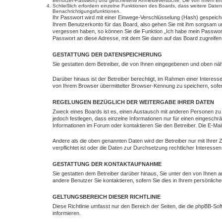
Benutzer-Passwort) und gescheiterte Anmeldeversuche. Die von Ihrem Brow
Schließlich erfordern einzelne Funktionen des Boards, dass weitere Dat
Benachrichtigungsfunktionen.
Ihr Passwort wird mit einer Einwege-Verschlüsselung (Hash) gespeiche
Ihrem Benutzerkonto für das Board, also gehen Sie mit ihm sorgsam um.
vergessen haben, so können Sie die Funktion „Ich habe mein Passwor
Passwort an diese Adresse, mit dem Sie dann auf das Board zugreife
GESTATTUNG DER DATENSPEICHERUNG
Sie gestatten dem Betreiber, die von Ihnen eingegebenen und oben näh
Darüber hinaus ist der Betreiber berechtigt, im Rahmen einer Interes
von Ihrem Browser übermittelter Browser-Kennung zu speichern, sofer
REGELUNGEN BEZÜGLICH DER WEITERGABE IHRER DATEN
Zweck eines Boards ist es, einen Austausch mit anderen Personen zu er
jedoch festlegen, dass einzelne Informationen nur für einen eingeschr
Informationen im Forum oder kontaktieren Sie den Betreiber. Die E-Mai
Andere als die oben genannten Daten wird der Betreiber nur mit Ihrer 
verpflichtet ist oder die Daten zur Durchsetzung rechtlicher Interessen 
GESTATTUNG DER KONTAKTAUFNAHME
Sie gestatten dem Betreiber darüber hinaus, Sie unter den von Ihnen a
andere Benutzer Sie kontaktieren, sofern Sie dies in Ihrem persönliche
GELTUNGSBEREICH DIESER RICHTLINIE
Diese Richtlinie umfasst nur den Bereich der Seiten, die die phpBB-S
informieren.