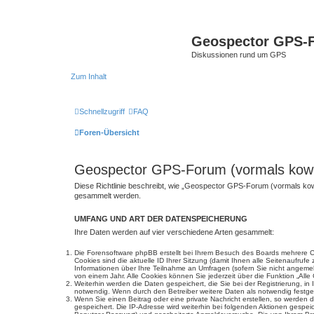
Geospector GPS-
Diskussionen rund um GPS
Zum Inhalt
Schnellzugriff
FAQ
Foren-Übersicht
Geospector GPS-Forum (vormals kow
Diese Richtlinie beschreibt, wie „Geospector GPS-Forum (vormals ko
gesammelt werden.
UMFANG UND ART DER DATENSPEICHERUNG
Ihre Daten werden auf vier verschiedene Arten gesammelt:
Die Forensoftware phpBB erstellt bei Ihrem Besuch des Boards mehrere Co
Cookies sind die aktuelle ID Ihrer Sitzung (damit Ihnen alle Seitenaufru
Informationen über Ihre Teilnahme an Umfragen (sofern Sie nicht angemeld
von einem Jahr. Alle Cookies können Sie jederzeit über die Funktion „Alle
Weiterhin werden die Daten gespeichert, die Sie bei der Registrierung, i
notwendig. Wenn durch den Betreiber weitere Daten als notwendig festgeleg
Wenn Sie einen Beitrag oder eine private Nachricht erstellen, so werden 
gespeichert. Die IP-Adresse wird weiterhin bei folgenden Aktionen gespe