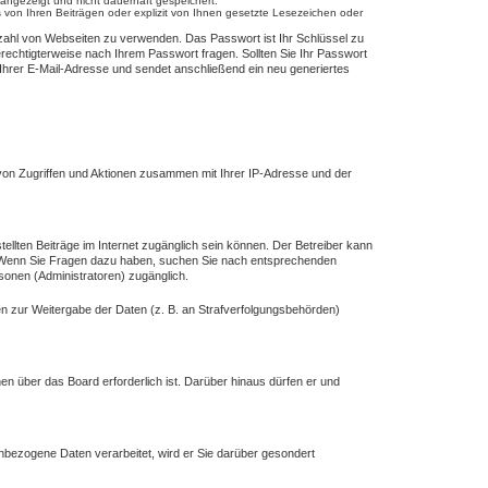
 angezeigt und nicht dauerhaft gespeichert.
 von Ihren Beiträgen oder explizit von Ihnen gesetzte Lesezeichen oder
elzahl von Webseiten zu verwenden. Das Passwort ist Ihr Schlüssel zu
erechtigterweise nach Ihrem Passwort fragen. Sollten Sie Ihr Passwort
hrer E-Mail-Adresse und sendet anschließend ein neu generiertes
 von Zugriffen und Aktionen zusammen mit Ihrer IP-Adresse und der
ellten Beiträge im Internet zugänglich sein können. Der Betreiber kann
ind. Wenn Sie Fragen dazu haben, suchen Sie nach entsprechenden
rsonen (Administratoren) zugänglich.
gen zur Weitergabe der Daten (z. B. an Strafverfolgungsbehörden)
en über das Board erforderlich ist. Darüber hinaus dürfen er und
enbezogene Daten verarbeitet, wird er Sie darüber gesondert