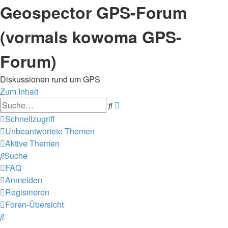
Geospector GPS-Forum
(vormals kowoma GPS-
Forum)
Diskussionen rund um GPS
Zum Inhalt
Erweiterte
Suche
Suche
Schnellzugriff
Unbeantwortete Themen
Aktive Themen
Suche
FAQ
Anmelden
Registrieren
Foren-Übersicht
Suche