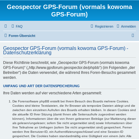
Geospector GPS-Forum (vormals kowoma
GPS-Forum)
FAQ
Registrieren
Anmelden
S
Foren-Übersicht
u
Geospector GPS-Forum (vormals kowoma GPS-Forum) -
c
Datenschutzerklärung
h
Diese Richtlinie beschreibt, wie „Geospector GPS-Forum (vormals kowoma
e
GPS-Forum)“ („http://www.gpsforum.geospector.de/phpbb“) (im Folgenden „der
Betreiber“) die Daten verwendet, die während Ihres Foren-Besuchs gesammelt
werden.
UMFANG UND ART DER DATENSPEICHERUNG
Ihre Daten werden auf vier verschiedene Arten gesammelt:
Die Forensoftware phpBB erstellt bei Ihrem Besuch des Boards mehrere Cookies.
Cookies sind kleine Textdateien, die Ihr Browser als temporäre Dateien ablegt und die
zwischen den einzelnen Aufrufen des Boards erhalten bleiben. In diesen Cookies sind
die aktuelle ID Ihrer Sitzung (damit Ihnen alle Seitenaufrufe zugeordnet werden
können), Informationen über die von Ihnen gelesenen Beiträge (zur Markierung dieser
als gelesen/ungelesen; sofern Sie nicht angemeldet sind) sowie Informationen über
Ihre Teilnahme an Umfragen (sofern Sie nicht angemeldet sind) gespeichert. Ferner
werden Ihre Benutzer-ID, ein Authentifizierungsschlüssel und eine Session-ID
gespeichert. Die Cookies haben standardmäßig eine Gültigkeit von einem Jahr. Alle