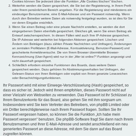
Cookies können Sie jederzeit über die Funktion „Alle Cookies löschen“ löschen.
Weiterhin werden die Daten gespeichert, die Sie bei der Registrierung, in Ihrem Profil
oder Ihrem persönlichem Bereich angeben. Für die Registrierung sind mindestens ein
eindeutiger Benutzername, eine E-Mail-Adresse und ein Passwort notwendig. Wenn
durch den Betreiber weitere Daten als notwendig festgelegt wurden, so ist dies für Sie
vor deren Eingabe ersichtlich.
Wenn Sie einen Beitrag oder eine private Nachricht erstellen, so werden die dort
eingegebenen Daten ebenfalls gespeichert. Gleiches gilt, wenn Sie einen Beitrag als
Entwurf zwischenspeichern. In diesen Fällen wird auch Ihre IP-Adresse gespeichert.
Die IP-Adresse wird weiterhin bei folgenden Aktionen gespeichert: Löschen und
Ändern von Beiträgen (dazu zählen Private Nachrichten und Umfragen), Änderungen
an zentralen Profildaten (E-Mail-Adresse, Kontoaktivierung, Benutzer-Passwort) und
gescheiterte Anmeldeversuche. Die von Ihrem Browser übermittelte Browser-
Kennzeichnung (User Agent) wird nur in der „Wer ist online?“-Funktion angezeigt und
nicht dauerhaft gespeichert.
Schließlich erfordern einzelne Funktionen des Boards, dass weitere Daten
gespeichert werden. Dazu gehören Ihr Abstimmungsverhalten bei Umfragen, der
Gelesen-Status von Ihren Beiträgen oder explizit von Ihnen gesetzte Lesezeichen
oder Benachrichtigungsfunktionen.
Ihr Passwort wird mit einer Einwege-Verschlüsselung (Hash) gespeichert, so
dass es sicher ist. Jedoch wird Ihnen empfohlen, dieses Passwort nicht auf
einer Vielzahl von Webseiten zu verwenden. Das Passwort ist Ihr Schlüssel zu
Ihrem Benutzerkonto für das Board, also gehen Sie mit ihm sorgsam um.
Insbesondere wird Sie kein Vertreter des Betreibers, von phpBB Limited oder
ein Dritter berechtigterweise nach Ihrem Passwort fragen. Sollten Sie Ihr
Passwort vergessen haben, so können Sie die Funktion „Ich habe mein
Passwort vergessen“ benutzen. Die phpBB-Software fragt Sie dann nach Ihrem
Benutzernamen und Ihrer E-Mail-Adresse und sendet anschließend ein neu
generiertes Passwort an diese Adresse, mit dem Sie dann auf das Board
zugreifen können.