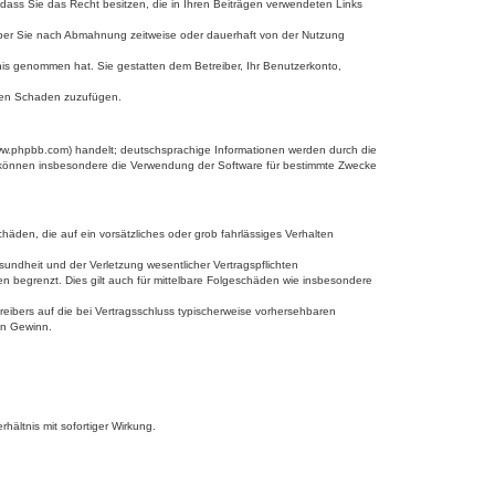
, dass Sie das Recht besitzen, die in Ihren Beiträgen verwendeten Links
iber Sie nach Abmahnung zeitweise oder dauerhaft von der Nutzung
ntnis genommen hat. Sie gestatten dem Betreiber, Ihr Benutzerkonto,
tten Schaden zuzufügen.
www.phpbb.com) handelt; deutschsprachige Informationen werden durch die
e können insbesondere die Verwendung der Software für bestimmte Zwecke
häden, die auf ein vorsätzliches oder grob fahrlässiges Verhalten
undheit und der Verletzung wesentlicher Vertragspflichten
n begrenzt. Dies gilt auch für mittelbare Folgeschäden wie insbesondere
eibers auf die bei Vertragsschluss typischerweise vorhersehbaren
en Gewinn.
ältnis mit sofortiger Wirkung.