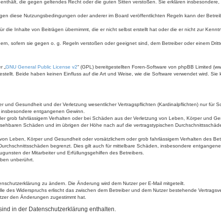
te enthält, die gegen geltendes Recht oder die guten Sitten verstoßen. Sie erklären insbesondere
egen diese Nutzungsbedingungen oder anderer im Board veröffentlichten Regeln kann der Betre
 die Inhalte von Beiträgen übernimmt, die er nicht selbst erstellt hat oder die er nicht zur Ken
dern, sofern sie gegen o. g. Regeln verstoßen oder geeignet sind, dem Betreiber oder einem Dri
r „
GNU General Public License v2
“ (GPL) bereitgestellten Foren-Software von phpBB Limited (
ellt. Beide haben keinen Einfluss auf die Art und Weise, wie die Software verwendet wird. Si
 und Gesundheit und der Verletzung wesentlicher Vertragspflichten (Kardinalpflichten) nur für Sc
wie insbesondere entgangenen Gewinn.
der grob fahrlässigem Verhalten oder bei Schäden aus der Verletzung von Leben, Körper und Ges
rhersehbaren Schäden und im übrigen der Höhe nach auf die vertragstypischen Durchschnittsschäde
von Leben, Körper und Gesundheit oder vorsätzlichem oder grob fahrlässigem Verhalten des Betr
Durchschnittsschäden begrenzt. Dies gilt auch für mittelbare Schäden, insbesondere entgangen
gunsten der Mitarbeiter und Erfüllungsgehilfen des Betreibers.
ben unberührt.
enschutzerklärung zu ändern. Die Änderung wird dem Nutzer per E-Mail mitgeteilt.
lle des Widerspruchs erlischt das zwischen dem Betreiber und dem Nutzer bestehende Vertragsverh
utzer den Änderungen zugestimmt hat.
ind in der Datenschutzerklärung enthalten.