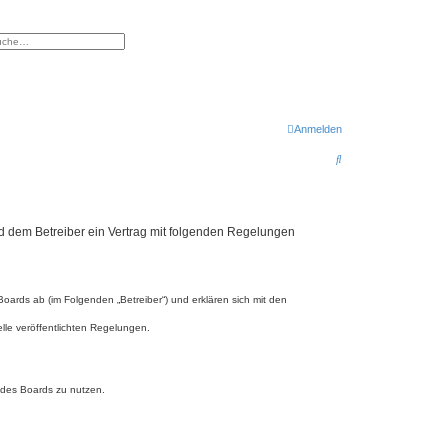
eiterte Suche
Anmelden
S
u
c
h
d dem Betreiber ein Vertrag mit folgenden Regelungen
e
ards ab (im Folgenden „Betreiber“) und erklären sich mit den
lle veröffentlichten Regelungen.
n des Boards zu nutzen.