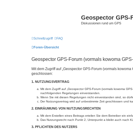
Geospector GPS-
Diskussionen rund um GPS
Schnellzugriff
FAQ
Foren-Übersicht
Geospector GPS-Forum (vormals kowoma GPS-F
Mit dem Zugriff auf „Geospector GPS-Forum (vormals kowoma G
geschlossen:
1. NUTZUNGSVERTRAG
Mit dem Zugriff auf „Geospector GPS-Forum (vormals kowoma GPS-Fo
nachfolgenden Regelungen einverstanden.
Wenn Sie mit diesen Regelungen nicht einverstanden sind, so dürfen
Der Nutzungsvertrag wird auf unbestimmte Zeit geschlossen und kan
2. EINRÄUMUNG VON NUTZUNGSRECHTEN
Mit dem Erstellen eines Beitrags erteilen Sie dem Betreiber ein ei
Das Nutzungsrecht nach Punkt 2, Unterpunkt a bleibt auch nach 
3. PFLICHTEN DES NUTZERS