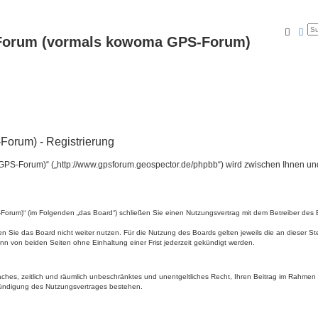
Suche
Erw
Forum (vormals kowoma GPS-Forum)
orum) - Registrierung
PS-Forum)“ („http://www.gpsforum.geospector.de/phpbb“) wird zwischen Ihnen un
rum)“ (im Folgenden „das Board“) schließen Sie einen Nutzungsvertrag mit dem Betreiber des Bo
 Sie das Board nicht weiter nutzen. Für die Nutzung des Boards gelten jeweils die an dieser Ste
n von beiden Seiten ohne Einhaltung einer Frist jederzeit gekündigt werden.
nfaches, zeitlich und räumlich unbeschränktes und unentgeltliches Recht, Ihren Beitrag im Rahme
Kündigung des Nutzungsvertrages bestehen.