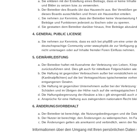
Sie erklären mit der Erstellung eines Beitrags, dass er keine Inhal
und Bilder zu setzen bzw. zu verwenden.
Der Betreiber des Boards übt das Hausrecht aus. Bei Verstößen g
dieses Boards ausschließen und Ihnen ein Hausverbot erteilen.
Sie nehmen zur Kenntnis, dass der Betreiber keine Verantwortung für
Beiträge und Funktionen jederzeit zu löschen oder zu sperren.
Sie gestatten dem Betreiber darüber hinaus, Ihre Beiträge abzuän
4. GENERAL PUBLIC LICENSE
Sie nehmen zur Kenntnis, dass es sich bei phpBB um eine unter de
deutschsprachige Community unter www.phpbb.de zur Verfügung gest
nicht untersagen oder auf Inhalte fremder Foren Einfluss nehmen.
5. GEWÄHRLEISTUNG
Der Betreiber haftet mit Ausnahme der Verletzung von Leben, Körper
zurückzuführen sind. Dies gilt auch für mittelbare Folgeschäden 
Die Haftung ist gegenüber Verbrauchern außer bei vorsätzlichem o
(Kardinalpflichten) auf die bei Vertragsschluss typischerweise vo
entgangenen Gewinn.
Die Haftung ist gegenüber Unternehmern außer bei der Verletzung 
Schäden und im Übrigen der Höhe nach auf die vertragstypischen 
Die Haftungsbegrenzung der Absätze a bis c gilt sinngemäß auch zu
Ansprüche für eine Haftung aus zwingendem nationalem Recht blei
6. ÄNDERUNGSVORBEHALT
Der Betreiber ist berechtigt, die Nutzungsbedingungen und die Dat
Der Nutzer ist berechtigt, den Änderungen zu widersprechen. Im Fa
Die Änderungen gelten als anerkannt und verbindlich, wenn der N
Informationen über den Umgang mit Ihren persönlichen Daten s