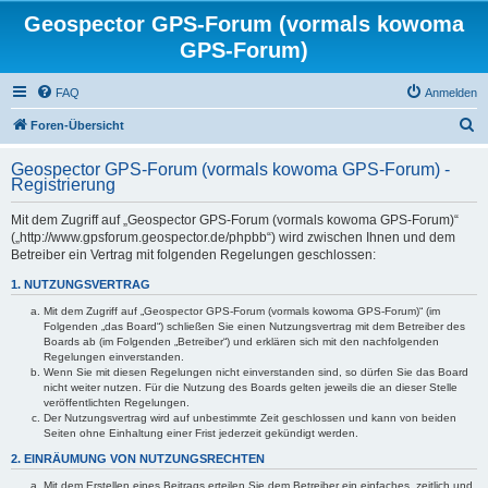
Geospector GPS-Forum (vormals kowoma
GPS-Forum)
FAQ
Anmelden
S
Foren-Übersicht
u
Geospector GPS-Forum (vormals kowoma GPS-Forum) -
c
Registrierung
h
Mit dem Zugriff auf „Geospector GPS-Forum (vormals kowoma GPS-Forum)“
e
(„http://www.gpsforum.geospector.de/phpbb“) wird zwischen Ihnen und dem
Betreiber ein Vertrag mit folgenden Regelungen geschlossen:
1. NUTZUNGSVERTRAG
Mit dem Zugriff auf „Geospector GPS-Forum (vormals kowoma GPS-Forum)“ (im
Folgenden „das Board“) schließen Sie einen Nutzungsvertrag mit dem Betreiber des
Boards ab (im Folgenden „Betreiber“) und erklären sich mit den nachfolgenden
Regelungen einverstanden.
Wenn Sie mit diesen Regelungen nicht einverstanden sind, so dürfen Sie das Board
nicht weiter nutzen. Für die Nutzung des Boards gelten jeweils die an dieser Stelle
veröffentlichten Regelungen.
Der Nutzungsvertrag wird auf unbestimmte Zeit geschlossen und kann von beiden
Seiten ohne Einhaltung einer Frist jederzeit gekündigt werden.
2. EINRÄUMUNG VON NUTZUNGSRECHTEN
Mit dem Erstellen eines Beitrags erteilen Sie dem Betreiber ein einfaches, zeitlich und