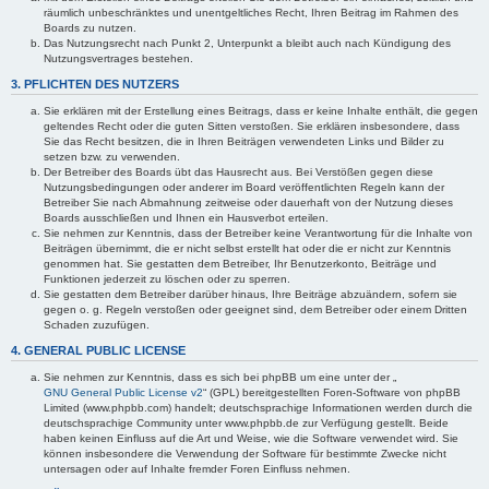
räumlich unbeschränktes und unentgeltliches Recht, Ihren Beitrag im Rahmen des
Boards zu nutzen.
Das Nutzungsrecht nach Punkt 2, Unterpunkt a bleibt auch nach Kündigung des
Nutzungsvertrages bestehen.
3. PFLICHTEN DES NUTZERS
Sie erklären mit der Erstellung eines Beitrags, dass er keine Inhalte enthält, die gegen
geltendes Recht oder die guten Sitten verstoßen. Sie erklären insbesondere, dass
Sie das Recht besitzen, die in Ihren Beiträgen verwendeten Links und Bilder zu
setzen bzw. zu verwenden.
Der Betreiber des Boards übt das Hausrecht aus. Bei Verstößen gegen diese
Nutzungsbedingungen oder anderer im Board veröffentlichten Regeln kann der
Betreiber Sie nach Abmahnung zeitweise oder dauerhaft von der Nutzung dieses
Boards ausschließen und Ihnen ein Hausverbot erteilen.
Sie nehmen zur Kenntnis, dass der Betreiber keine Verantwortung für die Inhalte von
Beiträgen übernimmt, die er nicht selbst erstellt hat oder die er nicht zur Kenntnis
genommen hat. Sie gestatten dem Betreiber, Ihr Benutzerkonto, Beiträge und
Funktionen jederzeit zu löschen oder zu sperren.
Sie gestatten dem Betreiber darüber hinaus, Ihre Beiträge abzuändern, sofern sie
gegen o. g. Regeln verstoßen oder geeignet sind, dem Betreiber oder einem Dritten
Schaden zuzufügen.
4. GENERAL PUBLIC LICENSE
Sie nehmen zur Kenntnis, dass es sich bei phpBB um eine unter der „
GNU General Public License v2
“ (GPL) bereitgestellten Foren-Software von phpBB
Limited (www.phpbb.com) handelt; deutschsprachige Informationen werden durch die
deutschsprachige Community unter www.phpbb.de zur Verfügung gestellt. Beide
haben keinen Einfluss auf die Art und Weise, wie die Software verwendet wird. Sie
können insbesondere die Verwendung der Software für bestimmte Zwecke nicht
untersagen oder auf Inhalte fremder Foren Einfluss nehmen.