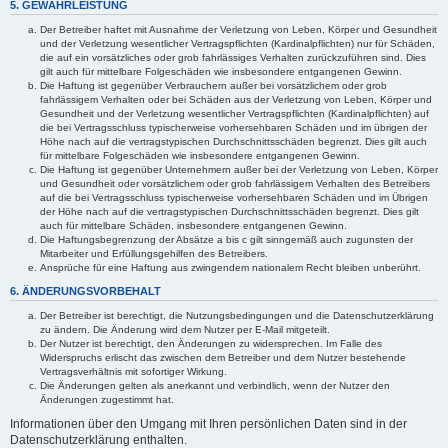
5. GEWÄHRLEISTUNG
Der Betreiber haftet mit Ausnahme der Verletzung von Leben, Körper und Gesundheit
und der Verletzung wesentlicher Vertragspflichten (Kardinalpflichten) nur für Schäden,
die auf ein vorsätzliches oder grob fahrlässiges Verhalten zurückzuführen sind. Dies
gilt auch für mittelbare Folgeschäden wie insbesondere entgangenen Gewinn.
Die Haftung ist gegenüber Verbrauchern außer bei vorsätzlichem oder grob
fahrlässigem Verhalten oder bei Schäden aus der Verletzung von Leben, Körper und
Gesundheit und der Verletzung wesentlicher Vertragspflichten (Kardinalpflichten) auf
die bei Vertragsschluss typischerweise vorhersehbaren Schäden und im übrigen der
Höhe nach auf die vertragstypischen Durchschnittsschäden begrenzt. Dies gilt auch
für mittelbare Folgeschäden wie insbesondere entgangenen Gewinn.
Die Haftung ist gegenüber Unternehmern außer bei der Verletzung von Leben, Körper
und Gesundheit oder vorsätzlichem oder grob fahrlässigem Verhalten des Betreibers
auf die bei Vertragsschluss typischerweise vorhersehbaren Schäden und im Übrigen
der Höhe nach auf die vertragstypischen Durchschnittsschäden begrenzt. Dies gilt
auch für mittelbare Schäden, insbesondere entgangenen Gewinn.
Die Haftungsbegrenzung der Absätze a bis c gilt sinngemäß auch zugunsten der
Mitarbeiter und Erfüllungsgehilfen des Betreibers.
Ansprüche für eine Haftung aus zwingendem nationalem Recht bleiben unberührt.
6. ÄNDERUNGSVORBEHALT
Der Betreiber ist berechtigt, die Nutzungsbedingungen und die Datenschutzerklärung
zu ändern. Die Änderung wird dem Nutzer per E-Mail mitgeteilt.
Der Nutzer ist berechtigt, den Änderungen zu widersprechen. Im Falle des
Widerspruchs erlischt das zwischen dem Betreiber und dem Nutzer bestehende
Vertragsverhältnis mit sofortiger Wirkung.
Die Änderungen gelten als anerkannt und verbindlich, wenn der Nutzer den
Änderungen zugestimmt hat.
Informationen über den Umgang mit Ihren persönlichen Daten sind in der
Datenschutzerklärung enthalten.