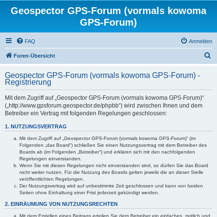
Geospector GPS-Forum (vormals kowoma
GPS-Forum)
FAQ
Anmelden
S
Foren-Übersicht
u
Geospector GPS-Forum (vormals kowoma GPS-Forum) -
c
Registrierung
h
Mit dem Zugriff auf „Geospector GPS-Forum (vormals kowoma GPS-Forum)“
e
(„http://www.gpsforum.geospector.de/phpbb“) wird zwischen Ihnen und dem
Betreiber ein Vertrag mit folgenden Regelungen geschlossen:
1. NUTZUNGSVERTRAG
Mit dem Zugriff auf „Geospector GPS-Forum (vormals kowoma GPS-Forum)“ (im
Folgenden „das Board“) schließen Sie einen Nutzungsvertrag mit dem Betreiber des
Boards ab (im Folgenden „Betreiber“) und erklären sich mit den nachfolgenden
Regelungen einverstanden.
Wenn Sie mit diesen Regelungen nicht einverstanden sind, so dürfen Sie das Board
nicht weiter nutzen. Für die Nutzung des Boards gelten jeweils die an dieser Stelle
veröffentlichten Regelungen.
Der Nutzungsvertrag wird auf unbestimmte Zeit geschlossen und kann von beiden
Seiten ohne Einhaltung einer Frist jederzeit gekündigt werden.
2. EINRÄUMUNG VON NUTZUNGSRECHTEN
Mit dem Erstellen eines Beitrags erteilen Sie dem Betreiber ein einfaches, zeitlich und