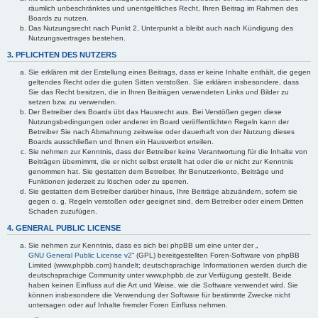
räumlich unbeschränktes und unentgeltliches Recht, Ihren Beitrag im Rahmen des
Boards zu nutzen.
Das Nutzungsrecht nach Punkt 2, Unterpunkt a bleibt auch nach Kündigung des
Nutzungsvertrages bestehen.
3. PFLICHTEN DES NUTZERS
Sie erklären mit der Erstellung eines Beitrags, dass er keine Inhalte enthält, die gegen
geltendes Recht oder die guten Sitten verstoßen. Sie erklären insbesondere, dass
Sie das Recht besitzen, die in Ihren Beiträgen verwendeten Links und Bilder zu
setzen bzw. zu verwenden.
Der Betreiber des Boards übt das Hausrecht aus. Bei Verstößen gegen diese
Nutzungsbedingungen oder anderer im Board veröffentlichten Regeln kann der
Betreiber Sie nach Abmahnung zeitweise oder dauerhaft von der Nutzung dieses
Boards ausschließen und Ihnen ein Hausverbot erteilen.
Sie nehmen zur Kenntnis, dass der Betreiber keine Verantwortung für die Inhalte von
Beiträgen übernimmt, die er nicht selbst erstellt hat oder die er nicht zur Kenntnis
genommen hat. Sie gestatten dem Betreiber, Ihr Benutzerkonto, Beiträge und
Funktionen jederzeit zu löschen oder zu sperren.
Sie gestatten dem Betreiber darüber hinaus, Ihre Beiträge abzuändern, sofern sie
gegen o. g. Regeln verstoßen oder geeignet sind, dem Betreiber oder einem Dritten
Schaden zuzufügen.
4. GENERAL PUBLIC LICENSE
Sie nehmen zur Kenntnis, dass es sich bei phpBB um eine unter der „
GNU General Public License v2
“ (GPL) bereitgestellten Foren-Software von phpBB
Limited (www.phpbb.com) handelt; deutschsprachige Informationen werden durch die
deutschsprachige Community unter www.phpbb.de zur Verfügung gestellt. Beide
haben keinen Einfluss auf die Art und Weise, wie die Software verwendet wird. Sie
können insbesondere die Verwendung der Software für bestimmte Zwecke nicht
untersagen oder auf Inhalte fremder Foren Einfluss nehmen.