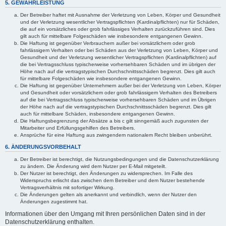
5. GEWÄHRLEISTUNG
Der Betreiber haftet mit Ausnahme der Verletzung von Leben, Körper und Gesundheit
und der Verletzung wesentlicher Vertragspflichten (Kardinalpflichten) nur für Schäden,
die auf ein vorsätzliches oder grob fahrlässiges Verhalten zurückzuführen sind. Dies
gilt auch für mittelbare Folgeschäden wie insbesondere entgangenen Gewinn.
Die Haftung ist gegenüber Verbrauchern außer bei vorsätzlichem oder grob
fahrlässigem Verhalten oder bei Schäden aus der Verletzung von Leben, Körper und
Gesundheit und der Verletzung wesentlicher Vertragspflichten (Kardinalpflichten) auf
die bei Vertragsschluss typischerweise vorhersehbaren Schäden und im übrigen der
Höhe nach auf die vertragstypischen Durchschnittsschäden begrenzt. Dies gilt auch
für mittelbare Folgeschäden wie insbesondere entgangenen Gewinn.
Die Haftung ist gegenüber Unternehmern außer bei der Verletzung von Leben, Körper
und Gesundheit oder vorsätzlichem oder grob fahrlässigem Verhalten des Betreibers
auf die bei Vertragsschluss typischerweise vorhersehbaren Schäden und im Übrigen
der Höhe nach auf die vertragstypischen Durchschnittsschäden begrenzt. Dies gilt
auch für mittelbare Schäden, insbesondere entgangenen Gewinn.
Die Haftungsbegrenzung der Absätze a bis c gilt sinngemäß auch zugunsten der
Mitarbeiter und Erfüllungsgehilfen des Betreibers.
Ansprüche für eine Haftung aus zwingendem nationalem Recht bleiben unberührt.
6. ÄNDERUNGSVORBEHALT
Der Betreiber ist berechtigt, die Nutzungsbedingungen und die Datenschutzerklärung
zu ändern. Die Änderung wird dem Nutzer per E-Mail mitgeteilt.
Der Nutzer ist berechtigt, den Änderungen zu widersprechen. Im Falle des
Widerspruchs erlischt das zwischen dem Betreiber und dem Nutzer bestehende
Vertragsverhältnis mit sofortiger Wirkung.
Die Änderungen gelten als anerkannt und verbindlich, wenn der Nutzer den
Änderungen zugestimmt hat.
Informationen über den Umgang mit Ihren persönlichen Daten sind in der
Datenschutzerklärung enthalten.