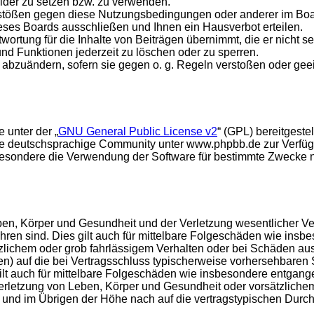
ilder zu setzen bzw. zu verwenden.
rstößen gegen diese Nutzungsbedingungen oder anderer im Board
ses Boards ausschließen und Ihnen ein Hausverbot erteilen.
ortung für die Inhalte von Beiträgen übernimmt, die er nicht sel
und Funktionen jederzeit zu löschen oder zu sperren.
e abzuändern, sofern sie gegen o. g. Regeln verstoßen oder ge
 unter der „
GNU General Public License v2
“ (GPL) bereitgest
e deutschsprachige Community unter www.phpbb.de zur Verfügun
esondere die Verwendung der Software für bestimmte Zwecke nic
en, Körper und Gesundheit und der Verletzung wesentlicher Vertr
führen sind. Dies gilt auch für mittelbare Folgeschäden wie in
tzlichem oder grob fahrlässigem Verhalten oder bei Schäden au
hten) auf die bei Vertragsschluss typischerweise vorhersehbare
gilt auch für mittelbare Folgeschäden wie insbesondere entgan
rletzung von Leben, Körper und Gesundheit oder vorsätzlichem 
nd im Übrigen der Höhe nach auf die vertragstypischen Durchsc