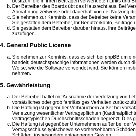
besitzen, die in Ihren Beiträgen verwendeten Links und B
Der Betreiber des Boards übt das Hausrecht aus. Bei Ve
Abmahnung zeitweise oder dauerhaft von der Nutzung die
Sie nehmen zur Kenntnis, dass der Betreiber keine Verantw
Sie gestatten dem Betreiber, Ihr Benutzerkonto, Beiträge 
Sie gestatten dem Betreiber darüber hinaus, Ihre Beiträg
zuzufügen.
4. General Public License
Sie nehmen zur Kenntnis, dass es sich bei phpBB um eine
handelt; deutschsprachige Informationen werden durch di
Weise, wie die Software verwendet wird. Sie können insb
nehmen.
5. Gewährleistung
Der Betreiber haftet mit Ausnahme der Verletzung von Leb
vorsätzliches oder grob fahrlässiges Verhalten zurückzu
Die Haftung ist gegenüber Verbrauchern außer bei vorsä
Verletzung wesentlicher Vertragspflichten (Kardinalpflic
vertragstypischen Durchschnittsschäden begrenzt. Dies 
Die Haftung ist gegenüber Unternehmern außer bei der Ve
Vertragsschluss typischerweise vorhersehbaren Schäden u
Schäden, insbesondere entgangenen Gewinn.