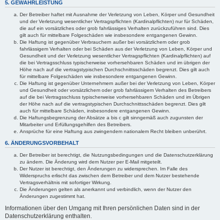
5. GEWÄHRLEISTUNG
Der Betreiber haftet mit Ausnahme der Verletzung von Leben, Körper und Gesundheit
und der Verletzung wesentlicher Vertragspflichten (Kardinalpflichten) nur für Schäden,
die auf ein vorsätzliches oder grob fahrlässiges Verhalten zurückzuführen sind. Dies
gilt auch für mittelbare Folgeschäden wie insbesondere entgangenen Gewinn.
Die Haftung ist gegenüber Verbrauchern außer bei vorsätzlichem oder grob
fahrlässigem Verhalten oder bei Schäden aus der Verletzung von Leben, Körper und
Gesundheit und der Verletzung wesentlicher Vertragspflichten (Kardinalpflichten) auf
die bei Vertragsschluss typischerweise vorhersehbaren Schäden und im übrigen der
Höhe nach auf die vertragstypischen Durchschnittsschäden begrenzt. Dies gilt auch
für mittelbare Folgeschäden wie insbesondere entgangenen Gewinn.
Die Haftung ist gegenüber Unternehmern außer bei der Verletzung von Leben, Körper
und Gesundheit oder vorsätzlichem oder grob fahrlässigem Verhalten des Betreibers
auf die bei Vertragsschluss typischerweise vorhersehbaren Schäden und im Übrigen
der Höhe nach auf die vertragstypischen Durchschnittsschäden begrenzt. Dies gilt
auch für mittelbare Schäden, insbesondere entgangenen Gewinn.
Die Haftungsbegrenzung der Absätze a bis c gilt sinngemäß auch zugunsten der
Mitarbeiter und Erfüllungsgehilfen des Betreibers.
Ansprüche für eine Haftung aus zwingendem nationalem Recht bleiben unberührt.
6. ÄNDERUNGSVORBEHALT
Der Betreiber ist berechtigt, die Nutzungsbedingungen und die Datenschutzerklärung
zu ändern. Die Änderung wird dem Nutzer per E-Mail mitgeteilt.
Der Nutzer ist berechtigt, den Änderungen zu widersprechen. Im Falle des
Widerspruchs erlischt das zwischen dem Betreiber und dem Nutzer bestehende
Vertragsverhältnis mit sofortiger Wirkung.
Die Änderungen gelten als anerkannt und verbindlich, wenn der Nutzer den
Änderungen zugestimmt hat.
Informationen über den Umgang mit Ihren persönlichen Daten sind in der
Datenschutzerklärung enthalten.