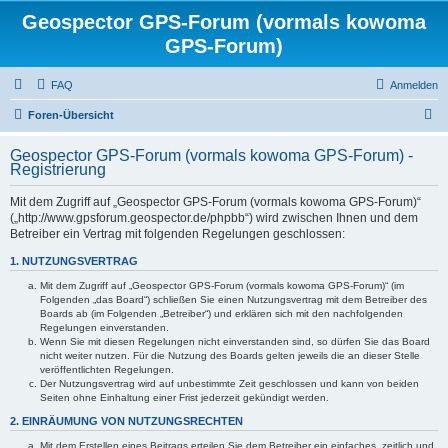
Geospector GPS-Forum (vormals kowoma
GPS-Forum)
FAQ
Anmelden
S
Foren-Übersicht
u
Geospector GPS-Forum (vormals kowoma GPS-Forum) -
c
Registrierung
h
Mit dem Zugriff auf „Geospector GPS-Forum (vormals kowoma GPS-Forum)“
e
(„http://www.gpsforum.geospector.de/phpbb“) wird zwischen Ihnen und dem
Betreiber ein Vertrag mit folgenden Regelungen geschlossen:
1. NUTZUNGSVERTRAG
Mit dem Zugriff auf „Geospector GPS-Forum (vormals kowoma GPS-Forum)“ (im
Folgenden „das Board“) schließen Sie einen Nutzungsvertrag mit dem Betreiber des
Boards ab (im Folgenden „Betreiber“) und erklären sich mit den nachfolgenden
Regelungen einverstanden.
Wenn Sie mit diesen Regelungen nicht einverstanden sind, so dürfen Sie das Board
nicht weiter nutzen. Für die Nutzung des Boards gelten jeweils die an dieser Stelle
veröffentlichten Regelungen.
Der Nutzungsvertrag wird auf unbestimmte Zeit geschlossen und kann von beiden
Seiten ohne Einhaltung einer Frist jederzeit gekündigt werden.
2. EINRÄUMUNG VON NUTZUNGSRECHTEN
Mit dem Erstellen eines Beitrags erteilen Sie dem Betreiber ein einfaches, zeitlich und