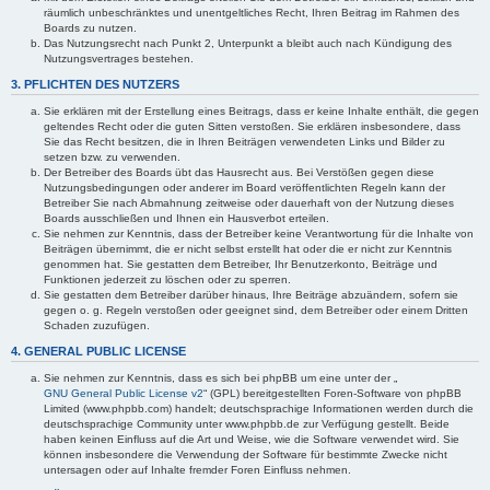
räumlich unbeschränktes und unentgeltliches Recht, Ihren Beitrag im Rahmen des
Boards zu nutzen.
Das Nutzungsrecht nach Punkt 2, Unterpunkt a bleibt auch nach Kündigung des
Nutzungsvertrages bestehen.
3. PFLICHTEN DES NUTZERS
Sie erklären mit der Erstellung eines Beitrags, dass er keine Inhalte enthält, die gegen
geltendes Recht oder die guten Sitten verstoßen. Sie erklären insbesondere, dass
Sie das Recht besitzen, die in Ihren Beiträgen verwendeten Links und Bilder zu
setzen bzw. zu verwenden.
Der Betreiber des Boards übt das Hausrecht aus. Bei Verstößen gegen diese
Nutzungsbedingungen oder anderer im Board veröffentlichten Regeln kann der
Betreiber Sie nach Abmahnung zeitweise oder dauerhaft von der Nutzung dieses
Boards ausschließen und Ihnen ein Hausverbot erteilen.
Sie nehmen zur Kenntnis, dass der Betreiber keine Verantwortung für die Inhalte von
Beiträgen übernimmt, die er nicht selbst erstellt hat oder die er nicht zur Kenntnis
genommen hat. Sie gestatten dem Betreiber, Ihr Benutzerkonto, Beiträge und
Funktionen jederzeit zu löschen oder zu sperren.
Sie gestatten dem Betreiber darüber hinaus, Ihre Beiträge abzuändern, sofern sie
gegen o. g. Regeln verstoßen oder geeignet sind, dem Betreiber oder einem Dritten
Schaden zuzufügen.
4. GENERAL PUBLIC LICENSE
Sie nehmen zur Kenntnis, dass es sich bei phpBB um eine unter der „
GNU General Public License v2
“ (GPL) bereitgestellten Foren-Software von phpBB
Limited (www.phpbb.com) handelt; deutschsprachige Informationen werden durch die
deutschsprachige Community unter www.phpbb.de zur Verfügung gestellt. Beide
haben keinen Einfluss auf die Art und Weise, wie die Software verwendet wird. Sie
können insbesondere die Verwendung der Software für bestimmte Zwecke nicht
untersagen oder auf Inhalte fremder Foren Einfluss nehmen.