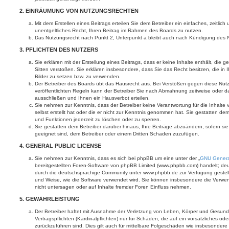
2. EINRÄUMUNG VON NUTZUNGSRECHTEN
Mit dem Erstellen eines Beitrags erteilen Sie dem Betreiber ein einfaches, zeitli
unentgeltliches Recht, Ihren Beitrag im Rahmen des Boards zu nutzen.
Das Nutzungsrecht nach Punkt 2, Unterpunkt a bleibt auch nach Kündigung des 
3. PFLICHTEN DES NUTZERS
Sie erklären mit der Erstellung eines Beitrags, dass er keine Inhalte enthält, die
Sitten verstoßen. Sie erklären insbesondere, dass Sie das Recht besitzen, die in
Bilder zu setzen bzw. zu verwenden.
Der Betreiber des Boards übt das Hausrecht aus. Bei Verstößen gegen diese Nu
veröffentlichten Regeln kann der Betreiber Sie nach Abmahnung zeitweise oder d
ausschließen und Ihnen ein Hausverbot erteilen.
Sie nehmen zur Kenntnis, dass der Betreiber keine Verantwortung für die Inhalte 
selbst erstellt hat oder die er nicht zur Kenntnis genommen hat. Sie gestatten dem
und Funktionen jederzeit zu löschen oder zu sperren.
Sie gestatten dem Betreiber darüber hinaus, Ihre Beiträge abzuändern, sofern si
geeignet sind, dem Betreiber oder einem Dritten Schaden zuzufügen.
4. GENERAL PUBLIC LICENSE
Sie nehmen zur Kenntnis, dass es sich bei phpBB um eine unter der „
GNU General
bereitgestellten Foren-Software von phpBB Limited (www.phpbb.com) handelt; de
durch die deutschsprachige Community unter www.phpbb.de zur Verfügung gestellt
und Weise, wie die Software verwendet wird. Sie können insbesondere die Verwe
nicht untersagen oder auf Inhalte fremder Foren Einfluss nehmen.
5. GEWÄHRLEISTUNG
Der Betreiber haftet mit Ausnahme der Verletzung von Leben, Körper und Gesundh
Vertragspflichten (Kardinalpflichten) nur für Schäden, die auf ein vorsätzliches ode
zurückzuführen sind. Dies gilt auch für mittelbare Folgeschäden wie insbesonde