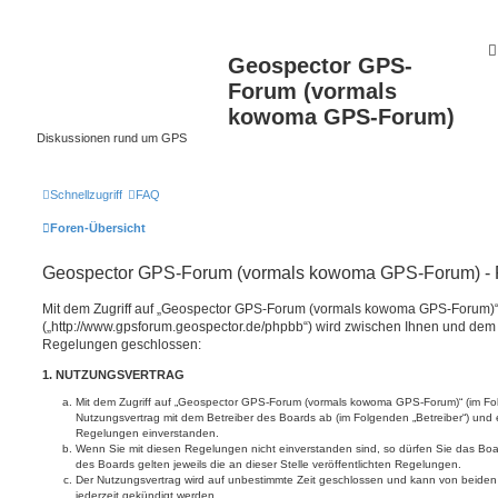
Geospector GPS-
Forum (vormals
kowoma GPS-Forum)
Diskussionen rund um GPS
Schnellzugriff
FAQ
Foren-Übersicht
Geospector GPS-Forum (vormals kowoma GPS-Forum) - R
Mit dem Zugriff auf „Geospector GPS-Forum (vormals kowoma GPS-Forum)
(„http://www.gpsforum.geospector.de/phpbb“) wird zwischen Ihnen und dem B
Regelungen geschlossen:
1. NUTZUNGSVERTRAG
Mit dem Zugriff auf „Geospector GPS-Forum (vormals kowoma GPS-Forum)“ (im Fol
Nutzungsvertrag mit dem Betreiber des Boards ab (im Folgenden „Betreiber“) und 
Regelungen einverstanden.
Wenn Sie mit diesen Regelungen nicht einverstanden sind, so dürfen Sie das Boar
des Boards gelten jeweils die an dieser Stelle veröffentlichten Regelungen.
Der Nutzungsvertrag wird auf unbestimmte Zeit geschlossen und kann von beiden 
jederzeit gekündigt werden.