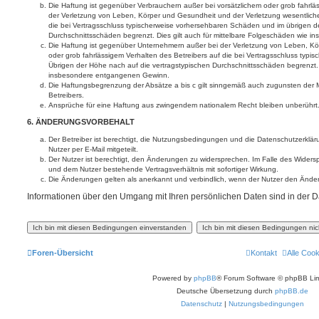
Die Haftung ist gegenüber Verbrauchern außer bei vorsätzlichem oder grob fahrl
der Verletzung von Leben, Körper und Gesundheit und der Verletzung wesentlicher 
die bei Vertragsschluss typischerweise vorhersehbaren Schäden und im übrigen d
Durchschnittsschäden begrenzt. Dies gilt auch für mittelbare Folgeschäden wie
Die Haftung ist gegenüber Unternehmern außer bei der Verletzung von Leben, Kö
oder grob fahrlässigem Verhalten des Betreibers auf die bei Vertragsschluss typ
Übrigen der Höhe nach auf die vertragstypischen Durchschnittsschäden begrenzt. D
insbesondere entgangenen Gewinn.
Die Haftungsbegrenzung der Absätze a bis c gilt sinngemäß auch zugunsten der Mi
Betreibers.
Ansprüche für eine Haftung aus zwingendem nationalem Recht bleiben unberührt
6. ÄNDERUNGSVORBEHALT
Der Betreiber ist berechtigt, die Nutzungsbedingungen und die Datenschutzerklä
Nutzer per E-Mail mitgeteilt.
Der Nutzer ist berechtigt, den Änderungen zu widersprechen. Im Falle des Widers
und dem Nutzer bestehende Vertragsverhältnis mit sofortiger Wirkung.
Die Änderungen gelten als anerkannt und verbindlich, wenn der Nutzer den Ände
Informationen über den Umgang mit Ihren persönlichen Daten sind in der D
Foren-Übersicht
Kontakt
Alle Coo
Powered by
phpBB
® Forum Software © phpBB Lim
Deutsche Übersetzung durch
phpBB.de
Datenschutz
|
Nutzungsbedingungen