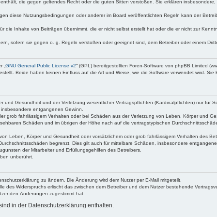
te enthält, die gegen geltendes Recht oder die guten Sitten verstoßen. Sie erklären insbesondere
egen diese Nutzungsbedingungen oder anderer im Board veröffentlichten Regeln kann der Betre
 die Inhalte von Beiträgen übernimmt, die er nicht selbst erstellt hat oder die er nicht zur Ken
dern, sofern sie gegen o. g. Regeln verstoßen oder geeignet sind, dem Betreiber oder einem Dri
r „
GNU General Public License v2
“ (GPL) bereitgestellten Foren-Software von phpBB Limited (
ellt. Beide haben keinen Einfluss auf die Art und Weise, wie die Software verwendet wird. Si
 und Gesundheit und der Verletzung wesentlicher Vertragspflichten (Kardinalpflichten) nur für Sc
wie insbesondere entgangenen Gewinn.
der grob fahrlässigem Verhalten oder bei Schäden aus der Verletzung von Leben, Körper und Ges
rhersehbaren Schäden und im übrigen der Höhe nach auf die vertragstypischen Durchschnittsschäde
von Leben, Körper und Gesundheit oder vorsätzlichem oder grob fahrlässigem Verhalten des Betr
Durchschnittsschäden begrenzt. Dies gilt auch für mittelbare Schäden, insbesondere entgangen
gunsten der Mitarbeiter und Erfüllungsgehilfen des Betreibers.
ben unberührt.
enschutzerklärung zu ändern. Die Änderung wird dem Nutzer per E-Mail mitgeteilt.
lle des Widerspruchs erlischt das zwischen dem Betreiber und dem Nutzer bestehende Vertragsverh
utzer den Änderungen zugestimmt hat.
ind in der Datenschutzerklärung enthalten.