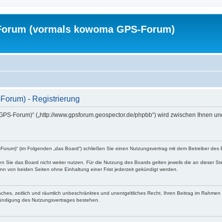
Forum (vormals kowoma GPS-Forum)
orum) - Registrierung
PS-Forum)“ („http://www.gpsforum.geospector.de/phpbb“) wird zwischen Ihnen un
rum)“ (im Folgenden „das Board“) schließen Sie einen Nutzungsvertrag mit dem Betreiber des Bo
 Sie das Board nicht weiter nutzen. Für die Nutzung des Boards gelten jeweils die an dieser Ste
n von beiden Seiten ohne Einhaltung einer Frist jederzeit gekündigt werden.
nfaches, zeitlich und räumlich unbeschränktes und unentgeltliches Recht, Ihren Beitrag im Rahme
Kündigung des Nutzungsvertrages bestehen.