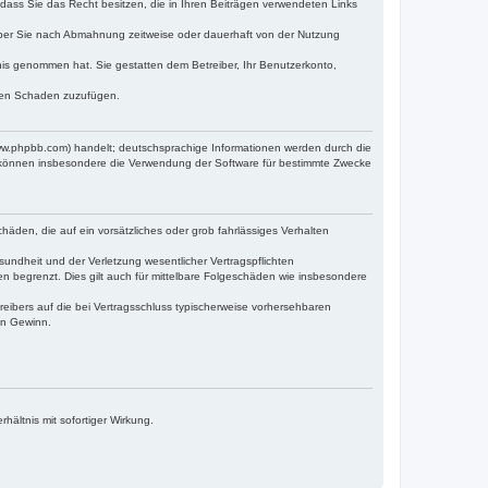
, dass Sie das Recht besitzen, die in Ihren Beiträgen verwendeten Links
iber Sie nach Abmahnung zeitweise oder dauerhaft von der Nutzung
ntnis genommen hat. Sie gestatten dem Betreiber, Ihr Benutzerkonto,
tten Schaden zuzufügen.
www.phpbb.com) handelt; deutschsprachige Informationen werden durch die
e können insbesondere die Verwendung der Software für bestimmte Zwecke
häden, die auf ein vorsätzliches oder grob fahrlässiges Verhalten
undheit und der Verletzung wesentlicher Vertragspflichten
n begrenzt. Dies gilt auch für mittelbare Folgeschäden wie insbesondere
eibers auf die bei Vertragsschluss typischerweise vorhersehbaren
en Gewinn.
ältnis mit sofortiger Wirkung.