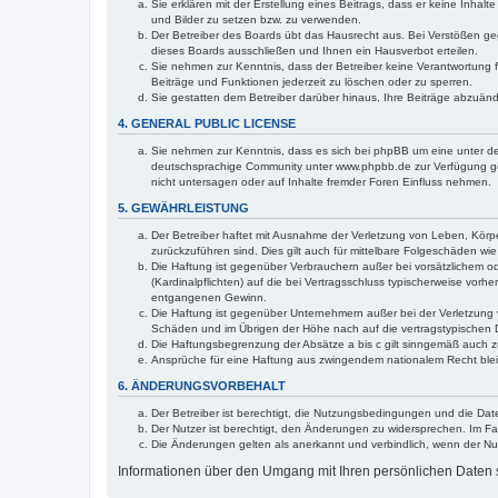
Sie erklären mit der Erstellung eines Beitrags, dass er keine Inhal
und Bilder zu setzen bzw. zu verwenden.
Der Betreiber des Boards übt das Hausrecht aus. Bei Verstößen g
dieses Boards ausschließen und Ihnen ein Hausverbot erteilen.
Sie nehmen zur Kenntnis, dass der Betreiber keine Verantwortung für
Beiträge und Funktionen jederzeit zu löschen oder zu sperren.
Sie gestatten dem Betreiber darüber hinaus, Ihre Beiträge abzuän
4. GENERAL PUBLIC LICENSE
Sie nehmen zur Kenntnis, dass es sich bei phpBB um eine unter de
deutschsprachige Community unter www.phpbb.de zur Verfügung gest
nicht untersagen oder auf Inhalte fremder Foren Einfluss nehmen.
5. GEWÄHRLEISTUNG
Der Betreiber haftet mit Ausnahme der Verletzung von Leben, Körper
zurückzuführen sind. Dies gilt auch für mittelbare Folgeschäden 
Die Haftung ist gegenüber Verbrauchern außer bei vorsätzlichem o
(Kardinalpflichten) auf die bei Vertragsschluss typischerweise vo
entgangenen Gewinn.
Die Haftung ist gegenüber Unternehmern außer bei der Verletzung 
Schäden und im Übrigen der Höhe nach auf die vertragstypischen 
Die Haftungsbegrenzung der Absätze a bis c gilt sinngemäß auch zu
Ansprüche für eine Haftung aus zwingendem nationalem Recht blei
6. ÄNDERUNGSVORBEHALT
Der Betreiber ist berechtigt, die Nutzungsbedingungen und die Dat
Der Nutzer ist berechtigt, den Änderungen zu widersprechen. Im Fa
Die Änderungen gelten als anerkannt und verbindlich, wenn der N
Informationen über den Umgang mit Ihren persönlichen Daten s