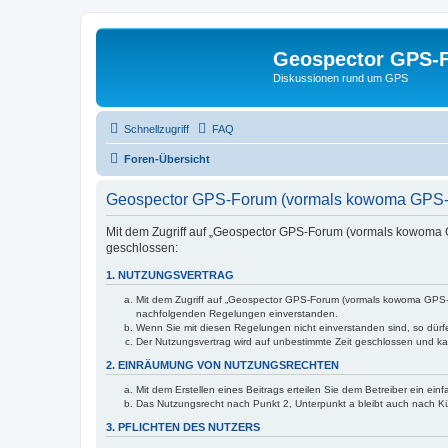
Geospector GPS-
Diskussionen rund um GPS
Schnellzugriff
FAQ
Foren-Übersicht
Geospector GPS-Forum (vormals kowoma GPS-F
Mit dem Zugriff auf „Geospector GPS-Forum (vormals kowoma G
geschlossen:
1. NUTZUNGSVERTRAG
Mit dem Zugriff auf „Geospector GPS-Forum (vormals kowoma GPS-Fo
nachfolgenden Regelungen einverstanden.
Wenn Sie mit diesen Regelungen nicht einverstanden sind, so dürfen
Der Nutzungsvertrag wird auf unbestimmte Zeit geschlossen und kan
2. EINRÄUMUNG VON NUTZUNGSRECHTEN
Mit dem Erstellen eines Beitrags erteilen Sie dem Betreiber ein ei
Das Nutzungsrecht nach Punkt 2, Unterpunkt a bleibt auch nach 
3. PFLICHTEN DES NUTZERS