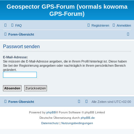
Geospector GPS-Forum (vormals kowoma
GPS-Forum)
FAQ
Registrieren
Anmelden
S
Foren-Übersicht
u
Passwort senden
c
h
E-Mail-Adresse:
Sie müssen die E-Mail-Adresse angeben, die in Ihrem Profil hinterlegt ist. Diese haben
e
Sie bei der Registrierung angegeben oder nachträglich in Ihrem persönlichen Bereich
geändert.
Foren-Übersicht
Alle Zeiten sind
UTC+02:00
Powered by
phpBB
® Forum Software © phpBB Limited
Deutsche Übersetzung durch
phpBB.de
Datenschutz
|
Nutzungsbedingungen