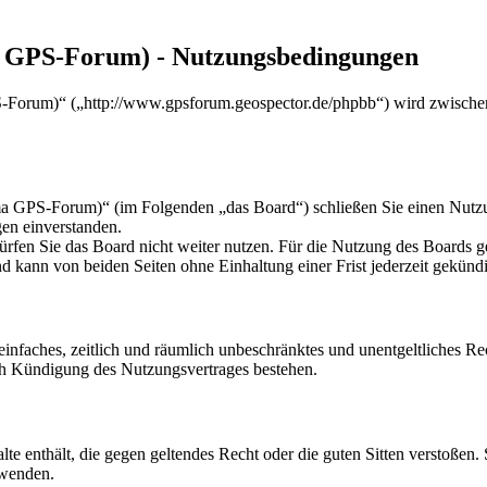
 GPS-Forum) - Nutzungsbedingungen
orum)“ („http://www.gpsforum.geospector.de/phpbb“) wird zwischen 
GPS-Forum)“ (im Folgenden „das Board“) schließen Sie einen Nutzun
gen einverstanden.
rfen Sie das Board nicht weiter nutzen. Für die Nutzung des Boards gel
 kann von beiden Seiten ohne Einhaltung einer Frist jederzeit gekünd
n einfaches, zeitlich und räumlich unbeschränktes und unentgeltliches 
ch Kündigung des Nutzungsvertrages bestehen.
alte enthält, die gegen geltendes Recht oder die guten Sitten verstoßen.
rwenden.