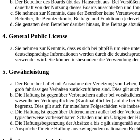
Der Betreiber des Boards übt das Hausrecht aus. Bei Verstöße
dauerhaft von der Nutzung dieses Boards ausschließen und Ihne
Sie nehmen zur Kenntnis, dass der Betreiber keine Verantwortung
Betreiber, Ihr Benutzerkonto, Beiträge und Funktionen jederzei
Sie gestatten dem Betreiber darüber hinaus, Ihre Beiträge abzu
4. General Public License
Sie nehmen zur Kenntnis, dass es sich bei phpBB um eine unter
deutschsprachige Informationen werden durch die deutschsprac
verwendet wird. Sie können insbesondere die Verwendung der S
5. Gewährleistung
Der Betreiber haftet mit Ausnahme der Verletzung von Leben, Kö
grob fahrlässiges Verhalten zurückzuführen sind. Dies gilt au
Die Haftung ist gegenüber Verbrauchern außer bei vorsätzlich
wesentlicher Vertragspflichten (Kardinalpflichten) auf die be
begrenzt. Dies gilt auch für mittelbare Folgeschäden wie ins
Die Haftung ist gegenüber Unternehmern außer bei der Verletzu
typischerweise vorhersehbaren Schäden und im Übrigen der Höh
Die Haftungsbegrenzung der Absätze a bis c gilt sinngemäß auc
Ansprüche für eine Haftung aus zwingendem nationalem Recht 