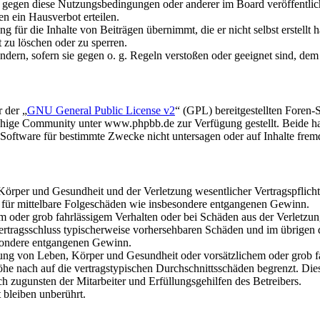
n gegen diese Nutzungsbedingungen oder anderer im Board veröffentli
n ein Hausverbot erteilen.
 für die Inhalte von Beiträgen übernimmt, die er nicht selbst erstellt 
t zu löschen oder zu sperren.
ändern, sofern sie gegen o. g. Regeln verstoßen oder geeignet sind, de
 der „
GNU General Public License v2
“ (GPL) bereitgestellten Fore
hige Community unter www.phpbb.de zur Verfügung gestellt. Beide hab
oftware für bestimmte Zwecke nicht untersagen oder auf Inhalte frem
rper und Gesundheit und der Verletzung wesentlicher Vertragspflichten
ch für mittelbare Folgeschäden wie insbesondere entgangenen Gewinn.
em oder grob fahrlässigem Verhalten oder bei Schäden aus der Verletz
i Vertragsschluss typischerweise vorhersehbaren Schäden und im übrigen
besondere entgangenen Gewinn.
ng von Leben, Körper und Gesundheit oder vorsätzlichem oder grob fah
e nach auf die vertragstypischen Durchschnittsschäden begrenzt. Dies
h zugunsten der Mitarbeiter und Erfüllungsgehilfen des Betreibers.
bleiben unberührt.