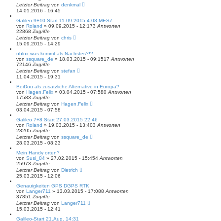
Letzter Beitrag
von
denkmal
14.01.2016 - 16:45
Galileo 9+10 Start 11.09.2015 4:08 MESZ
von
Roland
» 09.09.2015 - 12:17
3
Antworten
22868
Zugriffe
Letzter Beitrag
von
chris
15.09.2015 - 14:29
ublox-was kommt als Nächstes?!?
von
ssquare_de
» 18.03.2015 - 09:15
17
Antworten
72146
Zugriffe
Letzter Beitrag
von
stefan
11.04.2015 - 19:31
BeiDou als zusätzliche Alternative in Europa?
von
Hagen.Felix
» 03.04.2015 - 07:58
0
Antworten
17583
Zugriffe
Letzter Beitrag
von
Hagen.Felix
03.04.2015 - 07:58
Galileo 7+8 Start 27.03.2015 22:46
von
Roland
» 19.03.2015 - 13:40
3
Antworten
23205
Zugriffe
Letzter Beitrag
von
ssquare_de
28.03.2015 - 08:23
Mein Handy orten?
von
Susi_84
» 27.02.2015 - 15:45
4
Antworten
25973
Zugriffe
Letzter Beitrag
von
Dietrich
25.03.2015 - 12:06
Genauigkeiten GPS DGPS RTK
von
Langer711
» 13.03.2015 - 17:08
8
Antworten
37851
Zugriffe
Letzter Beitrag
von
Langer711
15.03.2015 - 12:41
Galileo-Start 21.Aug. 14:31