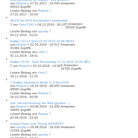
von
Roland
» 27.01.2017 - 10:54
0
Antworten
49313
Zugriffe
Letzter Beitrag
von
Roland
27.01.2017 - 10:54
HILFE bei GPS Koordinaten umwandeln
5
Antworten
von
Sven7191
» 04.12.2016 - 00:10
26328
Zugriffe
Letzter Beitrag
von
spunky
05.12.2016 - 01:01
Galileo 13+14 Start 24.05.2016 10:48 MESZ
von
Roland
» 22.05.2016 - 10:51
7
Antworten
31382
Zugriffe
Letzter Beitrag
von
chris
02.12.2016 - 18:41
Galileo 15-18 : Start Donnerstag 17.11.2016 14:06 MEZ
3
Antworten
von
Roland
» 22.10.2016 - 13:56
24795
Zugriffe
Letzter Beitrag
von
chris
18.11.2016 - 11:25
1.Galileo Hackathon Berlin 3.-4.Nov.2016
von
Roland
» 16.10.2016 - 00:05
0
Antworten
48560
Zugriffe
Letzter Beitrag
von
Roland
16.10.2016 - 00:05
arte: Neuvermessung der Welt (gestern...)
von
Roland
» 03.09.2016 - 23:43
0
Antworten
34655
Zugriffe
Letzter Beitrag
von
Roland
03.09.2016 - 23:43
andere Foren zum Thema GPS/RTK?
von
spunky
» 29.08.2016 - 18:33
0
Antworten
21034
Zugriffe
Letzter Beitrag
von
spunky