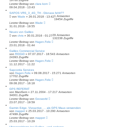
19766
Zugriffe
Letzter Beitrag
von
clara korn
09.04.2018 - 13:43
SAPOS VRS_3_4G_TH - Glonass fehlt??
1
Antworten
von
Wade
» 26.01.2018 - 13:42
19454
Zugriffe
Letzter Beitrag
von
Wade
31.01.2018 - 19:55
Neues von Galileo
29
Antworten
von
chris
» 30.01.2016 - 01:27
132238
Zugriffe
Letzter Beitrag
von
Hagen.Felix
23.01.2018 - 01:44
Galileo Commercial Service
von
RIDGiD
» 07.07.2017 - 18:54
3
Antworten
24393
Zugriffe
Letzter Beitrag
von
Hagen.Felix
11.12.2017 - 11:22
Sapcorda Services
von
Hagen.Felix
» 09.08.2017 - 15:27
1
Antworten
17702
Zugriffe
Letzter Beitrag
von
Hagen.Felix
09.08.2017 - 16:18
GPS REFERAT
von
ManiSem
» 27.11.2004 - 17:21
7
Antworten
34001
Zugriffe
Letzter Beitrag
von
Geoworld
23.07.2017 - 19:59
Garmin Edge, Vivoactive, ... als GPS Maus verwenden
von
mappet
» 25.03.2017 - 10:29
0
Antworten
47499
Zugriffe
Letzter Beitrag
von
mappet
25.03.2017 - 10:29
Uhrenprobleme bei Galileo - und anderen