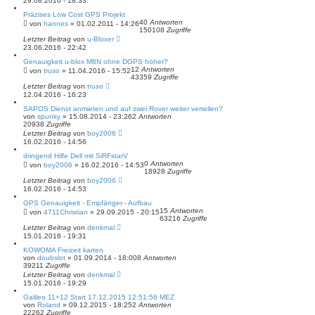
29.08.2016 - 18:33
Präzises Low Cost GPS Projekt
40
Antworten
von
hannes
» 01.02.2011 - 14:26
150108
Zugriffe
Letzter Beitrag
von
u-Bloxer
23.06.2016 - 22:42
Genauigkeit u-blox M8N ohne DGPS höher?
12
Antworten
von
truso
» 11.04.2016 - 15:52
43359
Zugriffe
Letzter Beitrag
von
truso
12.04.2016 - 16:23
SAPOS Dienst anmieten und auf zwei Rover weiter verteilen?
von
spunky
» 15.08.2014 - 23:26
2
Antworten
20938
Zugriffe
Letzter Beitrag
von
boy2006
16.02.2016 - 14:56
dringend Hilfe Dell mit SiRFstarV
0
Antworten
von
boy2006
» 16.02.2016 - 14:53
18928
Zugriffe
Letzter Beitrag
von
boy2006
16.02.2016 - 14:53
GPS Genauigkeit - Empfänger - Aufbau
15
Antworten
von
4711Christian
» 29.09.2015 - 20:15
63216
Zugriffe
Letzter Beitrag
von
denkmal
15.01.2016 - 19:31
KOWOMA Freizeit karten
von
doubslot
» 01.09.2014 - 18:00
8
Antworten
39211
Zugriffe
Letzter Beitrag
von
denkmal
15.01.2016 - 19:29
Galileo 11+12 Start 17.12.2015 12:51:56 MEZ
von
Roland
» 09.12.2015 - 18:25
2
Antworten
22262
Zugriffe