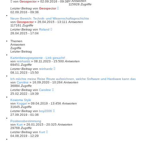
S
0
Antworten
von
Geospector
» 02.09.2016 - 09:38
115928
Zugriffe
u
Letzter Beitrag
von
c
Geospector
02.09.2016 - 09:38
h
e
Neuer Bereich: Technik- und Wissenschaftsgeschichte
von
Geospector
» 26.04.2015 - 13:11
1
Antworten
117161
Zugriffe
Letzter Beitrag
von
Roland
28.04.2015 - 17:04
Themen
Antworten
Zugriffe
Letzter Beitrag
Kartenbezugssysteme - Link gesucht!
von
reinhardz
» 08.11.2023 - 15:50
0
Antworten
69451
Zugriffe
Letzter Beitrag
von
reinhardz
08.11.2023 - 15:50
Ich möchte meine Reise Route aufzeichnen, welche Software und Hardware kann das
von
Caroline
» 16.09.2020 - 10:26
4
Antworten
36884
Zugriffe
Letzter Beitrag
von
Caroline
25.02.2022 - 19:39
Kowoma Style
von
Koggel
» 09.04.2019 - 13:45
6
Antworten
31645
Zugriffe
Letzter Beitrag
von
boy2006
27.09.2019 - 01:36
Positionsbestimmung
von
Kurt
» 26.01.2015 - 20:32
5
Antworten
29768
Zugriffe
Letzter Beitrag
von
Kurt
04.08.2019 - 12:29