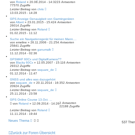
von
Roland
» 20.08.2014 - 14:32
23
Antworten
77570
Zugriffe
Letzter Beitrag
von
chris
13.03.2015 - 14:28
GPS Anzeige Genauigkeit von Garmingeräten
von
Albert
» 23.01.2015 - 15:42
4
Antworten
26014
Zugriffe
Letzter Beitrag
von
Roland
01.02.2015 - 11:12
Suche ein Navigationsgerät für meinen Mann....
von
emeline
» 26.11.2006 - 21:25
4
Antworten
25841
Zugriffe
Letzter Beitrag
von
ganumalk
11.12.2014 - 02:36
GPSMAP 60Cx und DigitalKamera??
von
Blacky 60Cx
» 12.05.2007 - 15:11
6
Antworten
29312
Zugriffe
Letzter Beitrag
von
ssquare_de
01.12.2014 - 11:47
GNSS und alles was dazugehört
von
ssquare_de
» 20.11.2014 - 16:35
2
Antworten
20924
Zugriffe
Letzter Beitrag
von
ssquare_de
25.11.2014 - 23:58
GPS Online Course 13.Oct. ...
2
Antworten
von
Roland
» 12.09.2014 - 14:26
22188
Zugriffe
Letzter Beitrag
von
Roland
11.11.2014 - 19:44
Neues Thema
537 Th
Zurück zur Foren-Übersicht