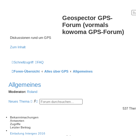
Geospector GPS-
Forum (vormals
kowoma GPS-Forum)
Diskussionen rund um GPS
Zum Inhalt
Schnellzugriff
FAQ
Foren-Übersicht
Alles über GPS
Allgemeines
Allgemeines
Moderator:
Roland
S
E
Neues Thema
u
r
c
w
537 Th
h
e
e
i
Bekanntmachungen
t
Antworten
e
Zugriffe
r
Letzter Beitrag
t
e
Einladung Intergeo 2016