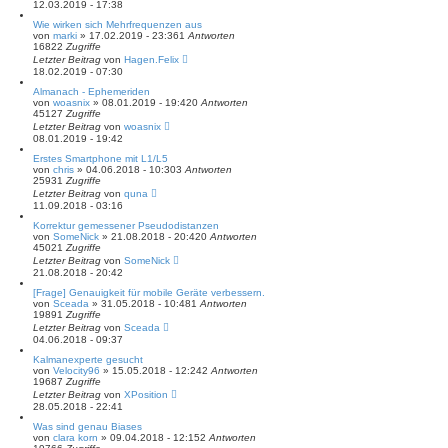
12.03.2019 - 17:38
Wie wirken sich Mehrfrequenzen aus
von
marki
» 17.02.2019 - 23:36
1
Antworten
16822
Zugriffe
Letzter Beitrag
von
Hagen.Felix
18.02.2019 - 07:30
Almanach - Ephemeriden
von
woasnix
» 08.01.2019 - 19:42
0
Antworten
45127
Zugriffe
Letzter Beitrag
von
woasnix
08.01.2019 - 19:42
Erstes Smartphone mit L1/L5
von
chris
» 04.06.2018 - 10:30
3
Antworten
25931
Zugriffe
Letzter Beitrag
von
quna
11.09.2018 - 03:16
Korrektur gemessener Pseudodistanzen
von
SomeNick
» 21.08.2018 - 20:42
0
Antworten
45021
Zugriffe
Letzter Beitrag
von
SomeNick
21.08.2018 - 20:42
[Frage] Genauigkeit für mobile Geräte verbessern.
von
Sceada
» 31.05.2018 - 10:48
1
Antworten
19891
Zugriffe
Letzter Beitrag
von
Sceada
04.06.2018 - 09:37
Kalmanexperte gesucht
von
Velocity96
» 15.05.2018 - 12:24
2
Antworten
19687
Zugriffe
Letzter Beitrag
von
XPosition
28.05.2018 - 22:41
Was sind genau Biases
von
clara korn
» 09.04.2018 - 12:15
2
Antworten