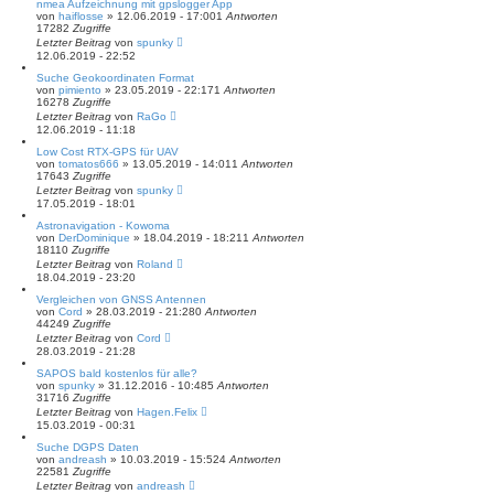
nmea Aufzeichnung mit gpslogger App
von
haiflosse
» 12.06.2019 - 17:00
1
Antworten
17282
Zugriffe
Letzter Beitrag
von
spunky
12.06.2019 - 22:52
Suche Geokoordinaten Format
von
pimiento
» 23.05.2019 - 22:17
1
Antworten
16278
Zugriffe
Letzter Beitrag
von
RaGo
12.06.2019 - 11:18
Low Cost RTX-GPS für UAV
von
tomatos666
» 13.05.2019 - 14:01
1
Antworten
17643
Zugriffe
Letzter Beitrag
von
spunky
17.05.2019 - 18:01
Astronavigation - Kowoma
von
DerDominique
» 18.04.2019 - 18:21
1
Antworten
18110
Zugriffe
Letzter Beitrag
von
Roland
18.04.2019 - 23:20
Vergleichen von GNSS Antennen
von
Cord
» 28.03.2019 - 21:28
0
Antworten
44249
Zugriffe
Letzter Beitrag
von
Cord
28.03.2019 - 21:28
SAPOS bald kostenlos für alle?
von
spunky
» 31.12.2016 - 10:48
5
Antworten
31716
Zugriffe
Letzter Beitrag
von
Hagen.Felix
15.03.2019 - 00:31
Suche DGPS Daten
von
andreash
» 10.03.2019 - 15:52
4
Antworten
22581
Zugriffe
Letzter Beitrag
von
andreash