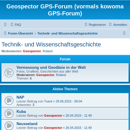
Geospector GPS-Forum (vormals kowoma
GPS-Forum)
FAQ
Registrieren
Anmelden
S
Foren-Übersicht
Technik- und Wissenschaftsgeschichte
u
Technik- und Wissenschaftsgeschichte
c
Moderatoren:
Geospector
,
Roland
h
Forum
e
Vermessung und Geodäsie in der Welt
Fotos, Grafiken, Geschichten aus aller Welt
Moderatoren:
Geospector
,
Roland
Themen:
6
Aktive Themen
NAP
Letzter Beitrag von
Tuent
«
29.06.2015 - 09:04
Antworten:
3
Kuba
Letzter Beitrag von
Geospector
«
26.04.2015 - 11:49
Neuseeland
Letzter Beitrag von
Geospector
«
26.04.2015 - 11:49