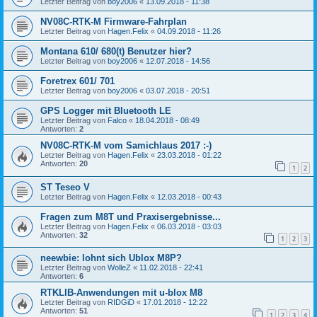
Letzter Beitrag von
boy2006
«
13.09.2018 - 11:38
NV08C-RTK-M Firmware-Fahrplan
Letzter Beitrag von
Hagen.Felix
«
04.09.2018 - 11:26
Montana 610/ 680(t) Benutzer hier?
Letzter Beitrag von
boy2006
«
12.07.2018 - 14:56
Foretrex 601/ 701
Letzter Beitrag von
boy2006
«
03.07.2018 - 20:51
GPS Logger mit Bluetooth LE
Letzter Beitrag von
Falco
«
18.04.2018 - 08:49
Antworten:
2
NV08C-RTK-M vom Samichlaus 2017 :-)
Letzter Beitrag von
Hagen.Felix
«
23.03.2018 - 01:22
Antworten:
20
1
2
ST Teseo V
Letzter Beitrag von
Hagen.Felix
«
12.03.2018 - 00:43
Fragen zum M8T und Praxisergebnisse...
Letzter Beitrag von
Hagen.Felix
«
06.03.2018 - 03:03
Antworten:
32
1
2
3
neewbie: lohnt sich Ublox M8P?
Letzter Beitrag von
WolleZ
«
11.02.2018 - 22:41
Antworten:
6
RTKLIB-Anwendungen mit u-blox M8
Letzter Beitrag von
RIDGiD
«
17.01.2018 - 12:22
Antworten:
51
1
2
3
4