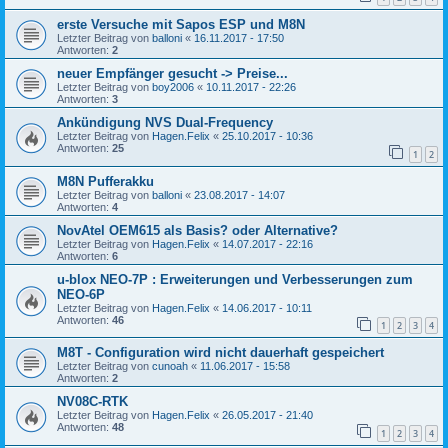
erste Versuche mit Sapos ESP und M8N
Letzter Beitrag von
balloni
«
16.11.2017 - 17:50
Antworten:
2
neuer Empfänger gesucht -> Preise...
Letzter Beitrag von
boy2006
«
10.11.2017 - 22:26
Antworten:
3
Ankündigung NVS Dual-Frequency
Letzter Beitrag von
Hagen.Felix
«
25.10.2017 - 10:36
Antworten:
25
1
2
M8N Pufferakku
Letzter Beitrag von
balloni
«
23.08.2017 - 14:07
Antworten:
4
NovAtel OEM615 als Basis? oder Alternative?
Letzter Beitrag von
Hagen.Felix
«
14.07.2017 - 22:16
Antworten:
6
u-blox NEO-7P : Erweiterungen und Verbesserungen zum
NEO-6P
Letzter Beitrag von
Hagen.Felix
«
14.06.2017 - 10:11
Antworten:
46
1
2
3
4
M8T - Configuration wird nicht dauerhaft gespeichert
Letzter Beitrag von
cunoah
«
11.06.2017 - 15:58
Antworten:
2
NV08C-RTK
Letzter Beitrag von
Hagen.Felix
«
26.05.2017 - 21:40
Antworten:
48
1
2
3
4