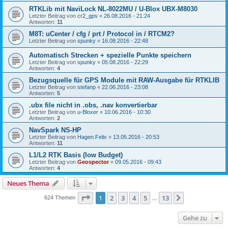
RTKLib mit NaviLock NL-8022MU / U-Blox UBX-M8030
Letzter Beitrag von
cr2_gps
«
26.08.2016 - 21:24
Antworten:
11
M8T: uCenter / cfg / prt / Protocol in / RTCM2?
Letzter Beitrag von
spunky
«
16.08.2016 - 22:48
Automatisch Strecken + spezielle Punkte speichern
Letzter Beitrag von
spunky
«
05.08.2016 - 22:29
Antworten:
4
Bezugsquelle für GPS Module mit RAW-Ausgabe für RTKLIB
Letzter Beitrag von
stefanp
«
22.06.2016 - 23:08
Antworten:
5
.ubx file nicht in .obs, .nav konvertierbar
Letzter Beitrag von
u-Bloxer
«
10.06.2016 - 10:30
Antworten:
2
NavSpark NS-HP
Letzter Beitrag von
Hagen.Felix
«
13.05.2016 - 20:53
Antworten:
11
L1/L2 RTK Basis (low Budget)
Letzter Beitrag von
Geospector
«
09.05.2016 - 09:43
Antworten:
4
Neues Thema
Seite
1
von
13
1
2
3
4
5
13
Nächste
624 Themen
…
Gehe zu