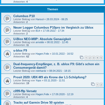
Antworten:
4
Themen
Columbus P10
Letzter Beitrag von
Hansol
«
28.03.2024 - 06:25
Antworten:
2
Neuer Logger Columbus P10pro im Vergleich zu Ublox
Letzter Beitrag von
B14
«
17.09.2022 - 17:34
Antworten:
2
U-Blox NEO-M8P: Absolute Genauigkeit
Letzter Beitrag von
arnolde
«
08.02.2022 - 12:45
Antworten:
11
u-blox F9
Letzter Beitrag von
Hagen.Felix
«
10.01.2022 - 16:52
Antworten:
62
1
2
3
4
5
Dual-frequency-Empfänger, z. B. ublox F9: Gibt's schon ein
Consumergerät damit?
Letzter Beitrag von
reinhardz
«
08.04.2021 - 18:15
Prosit 2020: UBX-M9 als Krone der L1-Schöpfung?
Letzter Beitrag von
Yups
«
03.11.2020 - 11:51
Antworten:
19
1
2
c099-f9p Versatz
Letzter Beitrag von
Hagen.Felix
«
17.09.2020 - 12:19
Antworten:
4
Tracks auf Garmin Drive 50 spielen