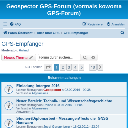
Geospector GPS-Forum (vormals kowoma
GPS-Forum)
FAQ
Registrieren
Anmelden
S
Foren-Übersicht
Alles über GPS
GPS-Empfänger
u
GPS-Empfänger
c
Moderator:
Roland
h
Suche
Erweiterte Suche
Neues Thema
e
Seite
1
von
13
1
2
3
4
5
13
Nächste
624 Themen
…
Bekanntmachungen
Einladung Intergeo 2016
Letzter Beitrag von
Geospector
«
02.09.2016 - 09:38
Verfasst in
Allgemeines
Neuer Bereich: Technik- und Wissenschaftsgeschichte
Letzter Beitrag von
Roland
«
28.04.2015 - 17:04
Verfasst in
Allgemeines
Antworten:
1
Studien-/Diplomarbeit - Messungen/Tests div. GNSS
Hardware
Letzter Beitrag von
Josef Gerstenberg
«
16.02.2012 - 23:04