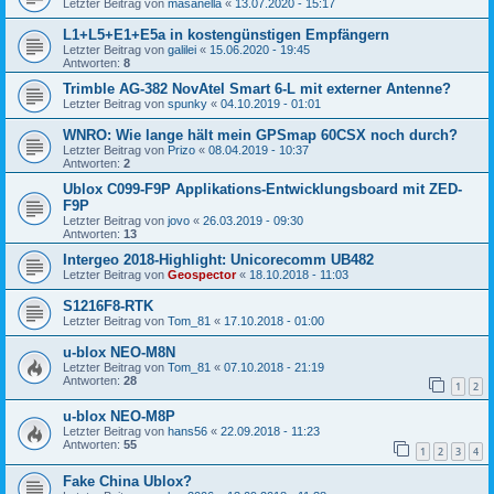
Letzter Beitrag von
masanella
«
13.07.2020 - 15:17
L1+L5+E1+E5a in kostengünstigen Empfängern
Letzter Beitrag von
galilei
«
15.06.2020 - 19:45
Antworten:
8
Trimble AG-382 NovAtel Smart 6-L mit externer Antenne?
Letzter Beitrag von
spunky
«
04.10.2019 - 01:01
WNRO: Wie lange hält mein GPSmap 60CSX noch durch?
Letzter Beitrag von
Prizo
«
08.04.2019 - 10:37
Antworten:
2
Ublox C099-F9P Applikations-Entwicklungsboard mit ZED-
F9P
Letzter Beitrag von
jovo
«
26.03.2019 - 09:30
Antworten:
13
Intergeo 2018-Highlight: Unicorecomm UB482
Letzter Beitrag von
Geospector
«
18.10.2018 - 11:03
S1216F8‐RTK
Letzter Beitrag von
Tom_81
«
17.10.2018 - 01:00
u-blox NEO-M8N
Letzter Beitrag von
Tom_81
«
07.10.2018 - 21:19
Antworten:
28
1
2
u-blox NEO-M8P
Letzter Beitrag von
hans56
«
22.09.2018 - 11:23
Antworten:
55
1
2
3
4
Fake China Ublox?