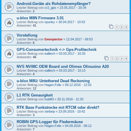
Android-Geräte als Rohdatenempfänger?
Letzter Beitrag von
cr2_gps
«
23.05.2017 - 20:34
Antworten:
2
u-blox M8N Firmware 3.01
Letzter Beitrag von
spunky
«
30.04.2017 - 10:53
Antworten:
41
1
2
3
Vorstellung
Letzter Beitrag von
Geospector
«
12.04.2017 - 09:53
Antworten:
6
GPS-Consumertechnik <-> Gps-Profitechnik
Letzter Beitrag von
ealltech
«
03.03.2017 - 10:25
Antworten:
46
1
2
3
4
NVS NV08C OEM Board und Olimex Olinuxino A20
Letzter Beitrag von
ealltech
«
03.03.2017 - 10:13
Antworten:
4
u-blox M8U: Untethered Dead Reckoning
Letzter Beitrag von
Hagen.Felix
«
09.12.2016 - 12:02
Antworten:
12
L1 RTK Genauigkeit
Letzter Beitrag von
hubi83
«
20.11.2016 - 11:20
RTK Base Funkstrecke mit RTCM oder direkt?
Letzter Beitrag von
stefanp
«
23.09.2016 - 10:42
Antworten:
3
ROBIN GPS-Logger für Fledermäuse
Letzter Beitrag von
Hagen.Felix
«
04.09.2016 - 08:12
Antworten:
7