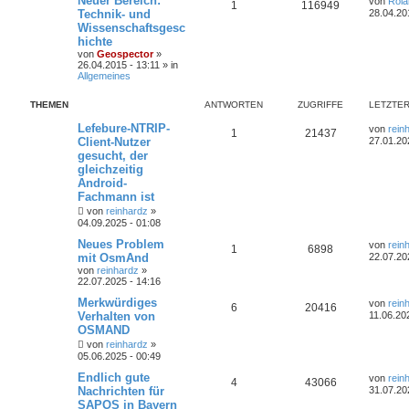
Neuer Bereich:
von
Rola
1
116949
Technik- und
28.04.20
Wissenschaftsgesc
hichte
von
Geospector
»
26.04.2015 - 13:11 » in
Allgemeines
THEMEN
ANTWORTEN
ZUGRIFFE
LETZTER
Lefebure-NTRIP-
von
rein
1
21437
Client-Nutzer
27.01.20
gesucht, der
gleichzeitig
Android-
Fachmann ist
von
reinhardz
»
04.09.2025 - 01:08
Neues Problem
von
rein
1
6898
mit OsmAnd
22.07.20
von
reinhardz
»
22.07.2025 - 14:16
Merkwürdiges
von
rein
6
20416
Verhalten von
11.06.20
OSMAND
von
reinhardz
»
05.06.2025 - 00:49
Endlich gute
von
rein
4
43066
Nachrichten für
31.07.20
SAPOS in Bayern