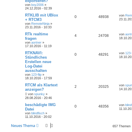
exportieren?
von
boy2006
»
24.12.2016 - 02:39
RTKLIB mit UBlox
von
Remo
0
48938
+ RTCM3
23.11.20
von
RemoteNinja
»
23.11.2016 - 10:33
RTk realtime
von
aort
4
24708
fragen
18.10.20
von
aortner
»
17.10.2016 - 11:19
RTKNAVI:
von
123-f
0
48291
Stündliches
18.10.20
Erstellen neue
Log-Datei
ausschalten
von
123-flip
»
18.10.2016 - 17:59
RTCM als Klartext
von
spu
2
20325
anzeigen?
14.10.20
von
spunky
»
28.08.2016 - 20:46
beschädigte IMG
von
blind
0
48356
Datei
11.10.20
von
blindfisch
»
11.10.2016 - 20:02
Neues Thema
657 Themen