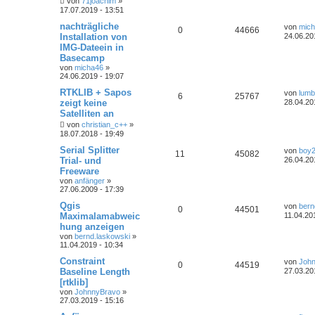
von
71joachim
»
17.07.2019 - 13:51
nachträgliche
von
mic
0
44666
Installation von
24.06.20
IMG-Dateein in
Basecamp
von
micha46
»
24.06.2019 - 19:07
RTKLIB + Sapos
von
lum
6
25767
zeigt keine
28.04.20
Satelliten an
von
christian_c++
»
18.07.2018 - 19:49
Serial Splitter
von
boy
11
45082
Trial- und
26.04.20
Freeware
von
anfänger
»
27.06.2009 - 17:39
Qgis
von
bern
0
44501
Maximalamabweic
11.04.20
hung anzeigen
von
bernd.laskowski
»
11.04.2019 - 10:34
Constraint
von
Joh
0
44519
Baseline Length
27.03.20
[rtklib]
von
JohnnyBravo
»
27.03.2019 - 15:16