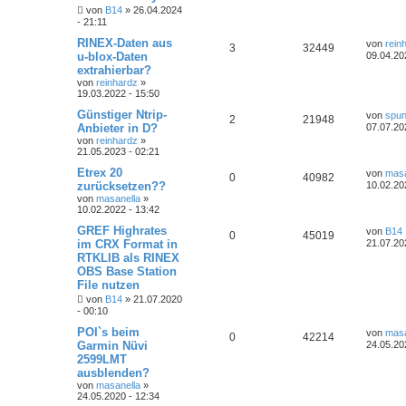
von
B14
» 26.04.2024
- 21:11
RINEX-Daten aus
von
rein
3
32449
u-blox-Daten
09.04.20
extrahierbar?
von
reinhardz
»
19.03.2022 - 15:50
Günstiger Ntrip-
von
spu
2
21948
Anbieter in D?
07.07.20
von
reinhardz
»
21.05.2023 - 02:21
Etrex 20
von
masa
0
40982
zurücksetzen??
10.02.20
von
masanella
»
10.02.2022 - 13:42
GREF Highrates
von
B14
0
45019
im CRX Format in
21.07.20
RTKLIB als RINEX
OBS Base Station
File nutzen
von
B14
» 21.07.2020
- 00:10
POI`s beim
von
masa
0
42214
Garmin Nüvi
24.05.20
2599LMT
ausblenden?
von
masanella
»
24.05.2020 - 12:34