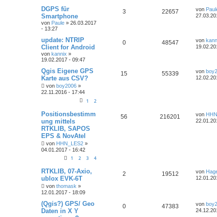
DGPS für
von
Paul
3
22657
Smartphone
27.03.20
von
Paule
» 26.03.2017
- 13:27
update: NTRIP
von
kann
0
48547
Client for Android
19.02.20
von
kannix
»
19.02.2017 - 09:47
Qgis Eigene GPS
von
boy
15
55339
Karte aus CSV?
12.02.20
von
boy2006
»
22.11.2016 - 17:44
1
2
Positionsbestimm
von
HHN
56
216201
ung mittels
22.01.20
RTKLIB, SAPOS
EPS & NovAtel
von
HHN_LES2
»
04.01.2017 - 16:42
1
2
3
4
RTKLIB, 07-Axio,
von
Hage
2
19512
ublox EVK-6T
12.01.20
von
thomask
»
12.01.2017 - 18:09
(Qgis?) GPS/ Geo
von
boy
0
47383
Daten in X Y
24.12.20