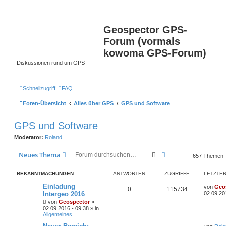
Geospector GPS-
Forum (vormals
kowoma GPS-Forum)
Diskussionen rund um GPS
Schnellzugriff
FAQ
Foren-Übersicht
Alles über GPS
GPS und Software
GPS und Software
Moderator:
Roland
Suche
Erweiterte Suche
Neues Thema
657 Themen
BEKANNTMACHUNGEN
ANTWORTEN
ZUGRIFFE
LETZTER
Einladung
von
Geo
0
115734
Intergeo 2016
02.09.20
von
Geospector
»
02.09.2016 - 09:38 » in
Allgemeines