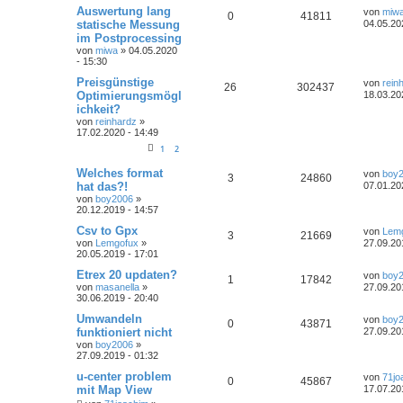
Auswertung lang
von
miw
0
41811
statische Messung
04.05.20
im Postprocessing
von
miwa
» 04.05.2020
- 15:30
Preisgünstige
von
rein
26
302437
Optimierungsmögl
18.03.20
ichkeit?
von
reinhardz
»
17.02.2020 - 14:49
1
2
Welches format
von
boy
3
24860
hat das?!
07.01.20
von
boy2006
»
20.12.2019 - 14:57
Csv to Gpx
von
Lem
3
21669
von
Lemgofux
»
27.09.20
20.05.2019 - 17:01
Etrex 20 updaten?
von
boy
1
17842
von
masanella
»
27.09.20
30.06.2019 - 20:40
Umwandeln
von
boy
0
43871
funktioniert nicht
27.09.20
von
boy2006
»
27.09.2019 - 01:32
u-center problem
von
71jo
0
45867
mit Map View
17.07.20