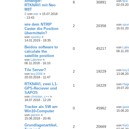
Anfänger:
von
fjsw
8
30891
RTKNAVI mit Neo
02.03.20
M8T
von
edz
» 15.07.2018
- 13:43
wie dem NTRIP
von
spu
2
20358
Caster die Position
16.01.20
übermitteln?
von
spunky
»
14.01.2019 - 18:35
Beidou software to
von
Labv
0
45217
calculate the
06.11.20
satellite position
von
Labview
»
06.11.2018 - 16:10
Tile Server?
von
boy
2
19229
von
boy2006
»
13.08.20
20.03.2018 - 11:47
RTKNAVI, zwei L1-
von
Hage
1
16229
GPS-Reciever und
19.07.20
SAPOS
von
christian_c++
»
18.07.2018 - 12:29
Tracker als SW am
von
gast
0
45962
Win10-Computer
15.06.20
von
gaston
»
15.06.2018 - 20:45
Grundlagenartikel,
von
RaG
2
20669
07.06.20