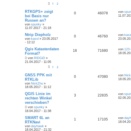
1
2
RTKGPS+ zeigt
von
spu
0
46078
bei Basis nur
11.07.20
Russen an?
von
spunky
»
11.07.2017 - 21:18
Ntrip Diepholz
von
kass
0
46760
von
kassl
» 23.05.2017
23.05.20
- 12:12
Qgis Katasterdaten
von
123-f
18
71680
Format?
18.05.20
von
RIDGiD
»
21.04.2017 - 11:05
1
2
GNSS PPK mit
von
Nic
0
47080
RTKLib
18.05.20
von
NickZhu
»
18.05.2017 - 11:12
QGIS Linie im
von
spu
3
22835
rechten Winkel
02.05.20
verschieben?
von
spunky
»
18.04.2017 - 11:38
SMART 6L an
von
day
1
17105
RTKNavi
18.04.20
von
dayhawk
»
18.04.2017 - 21:32