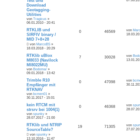
Test und
Download
Geotagging-
Utilities
von
Tragicus
»
06.01.2010 - 20:41
RTKLIB und
von
Mar
0
46569
SIRFIV binary /
18.03.20
MID 7+8+28
von
MarcoBS
»
18.03.2018 - 20:29
RTKlib uBlox
von
Bod
7
30028
M8033 (Navilock
13.01.20
Ml8022MU)
von
Bodomar
»
09.01.2018 - 13:42
Trimble R10
von
bcm
0
47098
Empfänger mit
30.11.20
RTKNAV
von
bcmen01
»
30.11.2017 - 15:01
kein RTCM mit
von
spu
0
46368
strsrv bei 1004(1)
28.07.20
von
spunky
»
28.07.2017 - 21:00
RTKlib und NTRIP
von
spu
19
71305
SourceTable?
27.07.20
von
spunky
»
13.10.2016 - 11:47