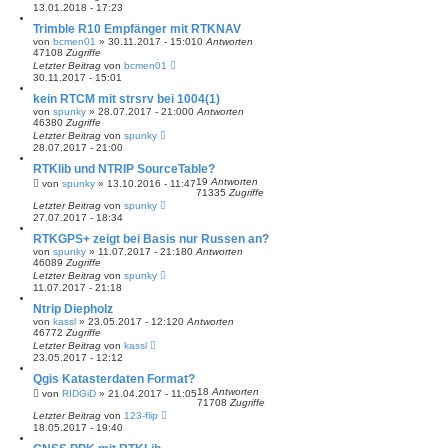
13.01.2018 - 17:23
Trimble R10 Empfänger mit RTKNAV
von
bcmen01
» 30.11.2017 - 15:01
0
Antworten
47108
Zugriffe
Letzter Beitrag
von
bcmen01
30.11.2017 - 15:01
kein RTCM mit strsrv bei 1004(1)
von
spunky
» 28.07.2017 - 21:00
0
Antworten
46380
Zugriffe
Letzter Beitrag
von
spunky
28.07.2017 - 21:00
RTKlib und NTRIP SourceTable?
19
Antworten
von
spunky
» 13.10.2016 - 11:47
71335
Zugriffe
Letzter Beitrag
von
spunky
27.07.2017 - 18:34
RTKGPS+ zeigt bei Basis nur Russen an?
von
spunky
» 11.07.2017 - 21:18
0
Antworten
46089
Zugriffe
Letzter Beitrag
von
spunky
11.07.2017 - 21:18
Ntrip Diepholz
von
kassl
» 23.05.2017 - 12:12
0
Antworten
46772
Zugriffe
Letzter Beitrag
von
kassl
23.05.2017 - 12:12
Qgis Katasterdaten Format?
18
Antworten
von
RIDGiD
» 21.04.2017 - 11:05
71708
Zugriffe
Letzter Beitrag
von
123-flip
18.05.2017 - 19:40