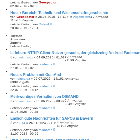
Letzter Beitrag
von
Geospector
02.09.2016 - 09:38
Neuer Bereich: Technik- und Wissenschaftsgeschichte
von
Geospector
» 26.04.2015 - 13:11 » in
Allgemeines
1
Antworten
116985
Zugriffe
Letzter Beitrag
von
Roland
28.04.2015 - 17:04
Themen
Antworten
Zugriffe
Letzter Beitrag
Lefebure-NTRIP-Client-Nutzer gesucht, der gleichzeitig Android-Fachman
1
Antworten
von
reinhardz
» 04.09.2025 - 01:08
21599
Zugriffe
Letzter Beitrag
von
reinhardz
27.01.2026 - 02:30
Neues Problem mit OsmAnd
von
reinhardz
» 22.07.2025 - 14:16
1
Antworten
6909
Zugriffe
Letzter Beitrag
von
reinhardz
22.07.2025 - 18:45
Merkwürdiges Verhalten von OSMAND
6
Antworten
von
reinhardz
» 05.06.2025 - 00:49
20451
Zugriffe
Letzter Beitrag
von
reinhardz
11.06.2025 - 00:28
Endlich gute Nachrichten für SAPOS in Bayern
4
Antworten
von
B14
» 26.04.2024 - 21:11
43102
Zugriffe
Letzter Beitrag
von
reinhardz
31.07.2024 - 00:26