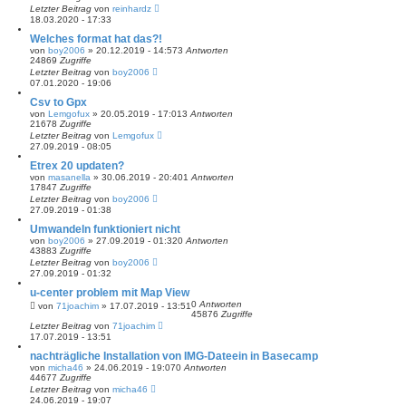
Letzter Beitrag
von
reinhardz
18.03.2020 - 17:33
Welches format hat das?!
von
boy2006
» 20.12.2019 - 14:57
3
Antworten
24869
Zugriffe
Letzter Beitrag
von
boy2006
07.01.2020 - 19:06
Csv to Gpx
von
Lemgofux
» 20.05.2019 - 17:01
3
Antworten
21678
Zugriffe
Letzter Beitrag
von
Lemgofux
27.09.2019 - 08:05
Etrex 20 updaten?
von
masanella
» 30.06.2019 - 20:40
1
Antworten
17847
Zugriffe
Letzter Beitrag
von
boy2006
27.09.2019 - 01:38
Umwandeln funktioniert nicht
von
boy2006
» 27.09.2019 - 01:32
0
Antworten
43883
Zugriffe
Letzter Beitrag
von
boy2006
27.09.2019 - 01:32
u-center problem mit Map View
0
Antworten
von
71joachim
» 17.07.2019 - 13:51
45876
Zugriffe
Letzter Beitrag
von
71joachim
17.07.2019 - 13:51
nachträgliche Installation von IMG-Dateein in Basecamp
von
micha46
» 24.06.2019 - 19:07
0
Antworten
44677
Zugriffe
Letzter Beitrag
von
micha46
24.06.2019 - 19:07