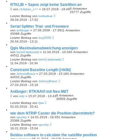
RTKLIB + Sapos zeigt keine Satelliten an
6
Antworten
von
christian_c++
» 18.07.2018 - 19:49
25777
Zugriffe
Letzter Beitrag
von
lumbabue
28.04.2019 - 17:02
Serial Splitter Trial- und Freeware
von
anfänger
» 27.06.2009 - 17:39
11
Antworten
45098
Zugriffe
Letzter Beitrag
von
boy2006
26.04.2019 - 13:11
Qgis Maximalamabweichung anzeigen
von
bernd.laskowski
» 11.04.2019 - 10:34
0
Antworten
44511
Zugriffe
Letzter Beitrag
von
bernd.laskowski
11.04.2019 - 10:34
Constraint Baseline Length [rtklib]
von
JohnnyBravo
» 27.03.2019 - 15:16
0
Antworten
44533
Zugriffe
Letzter Beitrag
von
JohnnyBravo
27.03.2019 - 15:16
Anfänger: RTKNAVI mit Neo M8T
8
Antworten
von
edz
» 15.07.2018 - 13:43
30909
Zugriffe
Letzter Beitrag
von
fjsw
02.03.2019 - 20:41
wie dem NTRIP Caster die Position übermitteln?
von
spunky
» 14.01.2019 - 18:35
2
Antworten
20366
Zugriffe
Letzter Beitrag
von
spunky
16.01.2019 - 15:04
Beidou software to calculate the satellite position
von
Labview
» 06.11.2018 - 16:10
0
Antworten