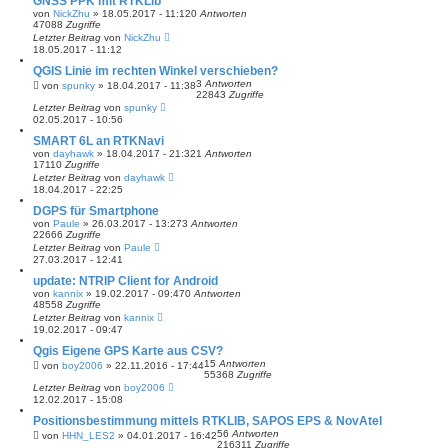
GNSS PPK mit RTKLib
von
NickZhu
» 18.05.2017 - 11:12
0
Antworten
47088
Zugriffe
Letzter Beitrag
von
NickZhu
18.05.2017 - 11:12
QGIS Linie im rechten Winkel verschieben?
3
Antworten
von
spunky
» 18.04.2017 - 11:38
22843
Zugriffe
Letzter Beitrag
von
spunky
02.05.2017 - 10:56
SMART 6L an RTKNavi
von
dayhawk
» 18.04.2017 - 21:32
1
Antworten
17110
Zugriffe
Letzter Beitrag
von
dayhawk
18.04.2017 - 22:25
DGPS für Smartphone
von
Paule
» 26.03.2017 - 13:27
3
Antworten
22666
Zugriffe
Letzter Beitrag
von
Paule
27.03.2017 - 12:41
update: NTRIP Client for Android
von
kannix
» 19.02.2017 - 09:47
0
Antworten
48558
Zugriffe
Letzter Beitrag
von
kannix
19.02.2017 - 09:47
Qgis Eigene GPS Karte aus CSV?
15
Antworten
von
boy2006
» 22.11.2016 - 17:44
55368
Zugriffe
Letzter Beitrag
von
boy2006
12.02.2017 - 15:08
Positionsbestimmung mittels RTKLIB, SAPOS EPS & NovAtel
56
Antworten
von
HHN_LES2
» 04.01.2017 - 16:42
216311
Zugriffe