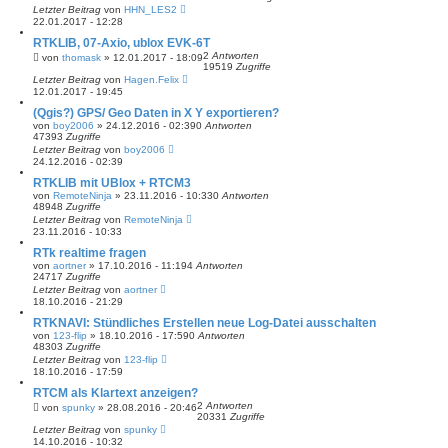
Letzter Beitrag
von
HHN_LES2
22.01.2017 - 12:28
RTKLIB, 07-Axio, ublox EVK-6T
2
Antworten
von
thomask
» 12.01.2017 - 18:09
19519
Zugriffe
Letzter Beitrag
von
Hagen.Felix
12.01.2017 - 19:45
(Qgis?) GPS/ Geo Daten in X Y exportieren?
von
boy2006
» 24.12.2016 - 02:39
0
Antworten
47393
Zugriffe
Letzter Beitrag
von
boy2006
24.12.2016 - 02:39
RTKLIB mit UBlox + RTCM3
von
RemoteNinja
» 23.11.2016 - 10:33
0
Antworten
48948
Zugriffe
Letzter Beitrag
von
RemoteNinja
23.11.2016 - 10:33
RTk realtime fragen
von
aortner
» 17.10.2016 - 11:19
4
Antworten
24717
Zugriffe
Letzter Beitrag
von
aortner
18.10.2016 - 21:29
RTKNAVI: Stündliches Erstellen neue Log-Datei ausschalten
von
123-flip
» 18.10.2016 - 17:59
0
Antworten
48303
Zugriffe
Letzter Beitrag
von
123-flip
18.10.2016 - 17:59
RTCM als Klartext anzeigen?
2
Antworten
von
spunky
» 28.08.2016 - 20:46
20331
Zugriffe
Letzter Beitrag
von
spunky
14.10.2016 - 10:32