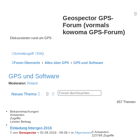
Geospector GPS-
Forum (vormals
kowoma GPS-Forum)
Diskussionen rund um GPS
Schnellzugriff
FAQ
Foren-Übersicht
Alles über GPS
GPS und Software
GPS und Software
Moderator:
Roland
Suche
Erweiterte Suche
Neues Thema
657 Themen
Bekanntmachungen
Antworten
Zugriffe
Letzter Beitrag
Einladung Intergeo 2016
0
Antworten
von
Geospector
» 02.09.2016 - 09:38 » in
Allgemeines
115766
Zugriffe