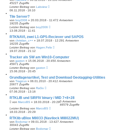
45227
Zugriffe
Letzter Beitrag
von
Labview
06.11.2018 - 16:10
Tile Server?
von
boy2006
» 20.03.2018 - 11:47
2
Antworten
19235
Zugriffe
Letzter Beitrag
von
boy2006
13.08.2018 - 11:41
RTKNAVI, zwei L1-GPS-Reciever und SAPOS
von
christian_c++
» 18.07.2018 - 12:29
1
Antworten
16235
Zugriffe
Letzter Beitrag
von
Hagen.Felix
19.07.2018 - 21:12
Tracker als SW am Win10-Computer
von
gaston
» 15.06.2018 - 20:45
0
Antworten
45971
Zugriffe
Letzter Beitrag
von
gaston
15.06.2018 - 20:45
Grundlagenartikel, Test und Download Geotagging-Utilities
von
Tragicus
» 06.01.2010 - 20:41
2
Antworten
20677
Zugriffe
Letzter Beitrag
von
RaGo
07.06.2018 - 13:16
RTKLIB und SIRFIV binary / MID 7+8+28
0
Antworten
von
MarcoBS
» 18.03.2018 - 20:29
46579
Zugriffe
Letzter Beitrag
von
MarcoBS
18.03.2018 - 20:29
RTKlib uBlox M8033 (Navilock Ml8022MU)
von
Bodomar
» 09.01.2018 - 13:42
7
Antworten
30043
Zugriffe
Letzter Beitrag
von
Bodomar