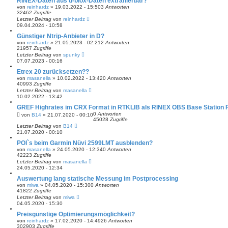
RINEX-Daten aus u-blox-Daten extrahierbar?
von
reinhardz
» 19.03.2022 - 15:50
3
Antworten
32462
Zugriffe
Letzter Beitrag
von
reinhardz
09.04.2024 - 10:58
Günstiger Ntrip-Anbieter in D?
von
reinhardz
» 21.05.2023 - 02:21
2
Antworten
21957
Zugriffe
Letzter Beitrag
von
spunky
07.07.2023 - 00:16
Etrex 20 zurücksetzen??
von
masanella
» 10.02.2022 - 13:42
0
Antworten
40993
Zugriffe
Letzter Beitrag
von
masanella
10.02.2022 - 13:42
GREF Highrates im CRX Format in RTKLIB als RINEX OBS Base Station F
0
Antworten
von
B14
» 21.07.2020 - 00:10
45028
Zugriffe
Letzter Beitrag
von
B14
21.07.2020 - 00:10
POI`s beim Garmin Nüvi 2599LMT ausblenden?
von
masanella
» 24.05.2020 - 12:34
0
Antworten
42223
Zugriffe
Letzter Beitrag
von
masanella
24.05.2020 - 12:34
Auswertung lang statische Messung im Postprocessing
von
miwa
» 04.05.2020 - 15:30
0
Antworten
41822
Zugriffe
Letzter Beitrag
von
miwa
04.05.2020 - 15:30
Preisgünstige Optimierungsmöglichkeit?
von
reinhardz
» 17.02.2020 - 14:49
26
Antworten
302903
Zugriffe