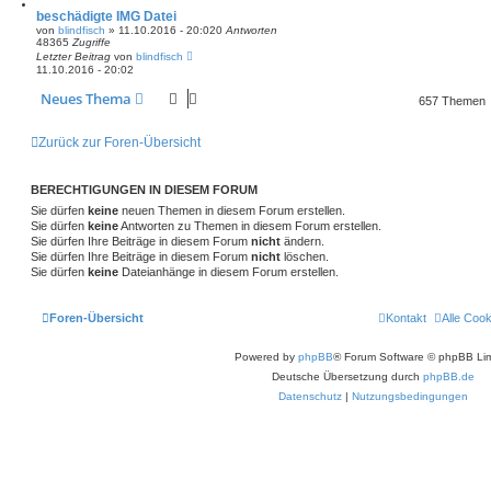
beschädigte IMG Datei
von
blindfisch
» 11.10.2016 - 20:02
0
Antworten
48365
Zugriffe
Letzter Beitrag
von
blindfisch
11.10.2016 - 20:02
Neues Thema
657 Themen
Zurück zur Foren-Übersicht
BERECHTIGUNGEN IN DIESEM FORUM
Sie dürfen
keine
neuen Themen in diesem Forum erstellen.
Sie dürfen
keine
Antworten zu Themen in diesem Forum erstellen.
Sie dürfen Ihre Beiträge in diesem Forum
nicht
ändern.
Sie dürfen Ihre Beiträge in diesem Forum
nicht
löschen.
Sie dürfen
keine
Dateianhänge in diesem Forum erstellen.
Foren-Übersicht
Kontakt
Alle Coo
Powered by
phpBB
® Forum Software © phpBB Lim
Deutsche Übersetzung durch
phpBB.de
Datenschutz
|
Nutzungsbedingungen